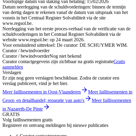
Voorlopige datum van staking van betaling: 15/02/2026
Datum neerlegging van de schuldvorderingen: binnen de termijn
van dertig dagen te rekenen vanaf de datum van uitspraak van het
vonnis in het Centraal Register Solvabiliteit via de site
www.regsol.be.
Neerlegging van het eerste proces-verbaal van de verificatie van de
schuldvorderingen in het Centraal Register Solvabiliteit via de
website www.regsol.be: op 24 maart 2026.
Voor eensluidend uittreksel: De curator: DE SCHUYMER WIM.
Curator / bewindvoerder
Curator / bewindvoerder
Nog niet bekend
Curator contactgegevens zijn zichtbaar na gratis registratie
Gratis
aanmelden
Verslagen
Er zijn nog geen verslagen beschikbaar. Zodra de curator een
verslag publiceert, vind je het hier.
Meer faillissementen in Oost-Vlaanderen
Meer faillissementen in
Groot- en detailhandel; reparatie van auto's
Meer faillissementen
in Nazareth-De Pinte
GRATIS
Volg faillissementen gratis
Registreer en ontvang meldingen bij nieuwe publicaties
✓
Curator contactgegevens