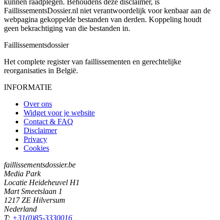
kunnen raadplegen. Behoudens deze disclaimer, is
FaillissementsDossier.nl niet verantwoordelijk voor kenbaar aan de
webpagina gekoppelde bestanden van derden. Koppeling houdt
geen bekrachtiging van die bestanden in.
Faillissements
dossier
Het complete register van faillissementen en gerechtelijke
reorganisaties in België.
INFORMATIE
Over ons
Widget voor je website
Contact & FAQ
Disclaimer
Privacy
Cookies
faillissementsdossier.be
Media Park
Locatie Heideheuvel H1
Mart Smeetslaan 1
1217 ZE Hilversum
Nederland
T:
+31(0)85-3330016