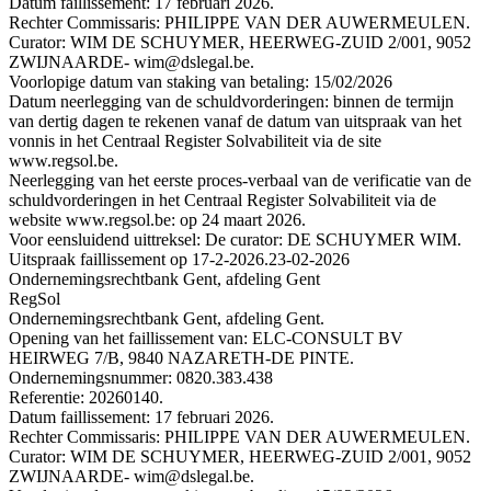
Datum faillissement: 17 februari 2026.
Rechter Commissaris: PHILIPPE VAN DER AUWERMEULEN.
Curator: WIM DE SCHUYMER, HEERWEG-ZUID 2/001, 9052
ZWIJNAARDE- wim@dslegal.be.
Voorlopige datum van staking van betaling: 15/02/2026
Datum neerlegging van de schuldvorderingen: binnen de termijn
van dertig dagen te rekenen vanaf de datum van uitspraak van het
vonnis in het Centraal Register Solvabiliteit via de site
www.regsol.be.
Neerlegging van het eerste proces-verbaal van de verificatie van de
schuldvorderingen in het Centraal Register Solvabiliteit via de
website www.regsol.be: op 24 maart 2026.
Voor eensluidend uittreksel: De curator: DE SCHUYMER WIM.
Uitspraak faillissement op 17-2-2026.
23-02-2026
Ondernemingsrechtbank Gent, afdeling Gent
RegSol
Ondernemingsrechtbank Gent, afdeling Gent.
Opening van het faillissement van: ELC-CONSULT BV
HEIRWEG 7/B, 9840 NAZARETH-DE PINTE.
Ondernemingsnummer: 0820.383.438
Referentie: 20260140.
Datum faillissement: 17 februari 2026.
Rechter Commissaris: PHILIPPE VAN DER AUWERMEULEN.
Curator: WIM DE SCHUYMER, HEERWEG-ZUID 2/001, 9052
ZWIJNAARDE- wim@dslegal.be.