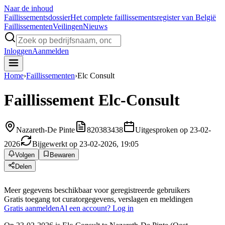
Naar de inhoud
Faillissements
dossier
Het complete faillissementsregister van België
Faillissementen
Veilingen
Nieuws
Inloggen
Aanmelden
Home
›
Faillissementen
›
Elc Consult
Faillissement
Elc-Consult
Nazareth-De Pinte
820383438
Uitgesproken op 23-02-
2026
Bijgewerkt op 23-02-2026, 19:05
Volgen
Bewaren
Delen
Meer gegevens beschikbaar voor geregistreerde gebruikers
Gratis toegang tot curatorgegevens, verslagen en meldingen
Gratis aanmelden
Al een account? Log in