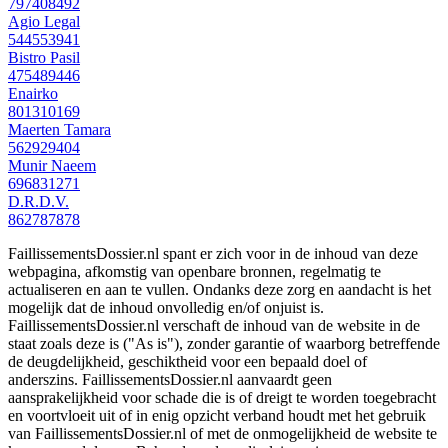
797408492
Agio Legal
544553941
Bistro Pasil
475489446
Enairko
801310169
Maerten Tamara
562929404
Munir Naeem
696831271
D.R.D.V.
862787878
FaillissementsDossier.nl spant er zich voor in de inhoud van deze
webpagina, afkomstig van openbare bronnen, regelmatig te
actualiseren en aan te vullen. Ondanks deze zorg en aandacht is het
mogelijk dat de inhoud onvolledig en/of onjuist is.
FaillissementsDossier.nl verschaft de inhoud van de website in de
staat zoals deze is ("As is"), zonder garantie of waarborg betreffende
de deugdelijkheid, geschiktheid voor een bepaald doel of
anderszins. FaillissementsDossier.nl aanvaardt geen
aansprakelijkheid voor schade die is of dreigt te worden toegebracht
en voortvloeit uit of in enig opzicht verband houdt met het gebruik
van FaillissementsDossier.nl of met de onmogelijkheid de website te