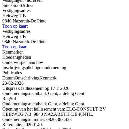
Vestigingen / adressen
Sinds
Soort
Adres
Vestigingsadres
Heirweg 7 B
9840 Nazareth-De Pinte
Toon op kaart
Vestigingsadres
Heirweg 7 B
9840 Nazareth-De Pinte
Toon op kaart
Kenmerken
Hoedanigheden
Onderworpen aan btw
Inschrijvingsplichtige onderneming
Publicaties
Datum
Omschrijving
Kenmerk
23-02-2026
Uitspraak faillissement op 17-2-2026.
Ondernemingsrechtbank Gent, afdeling Gent
RegSol
Ondernemingsrechtbank Gent, afdeling Gent.
Opening van het faillissement van: ELC-CONSULT BV
HEIRWEG 7/B, 9840 NAZARETH-DE PINTE.
Ondernemingsnummer: 0820.383.438
Referentie: 20260140.