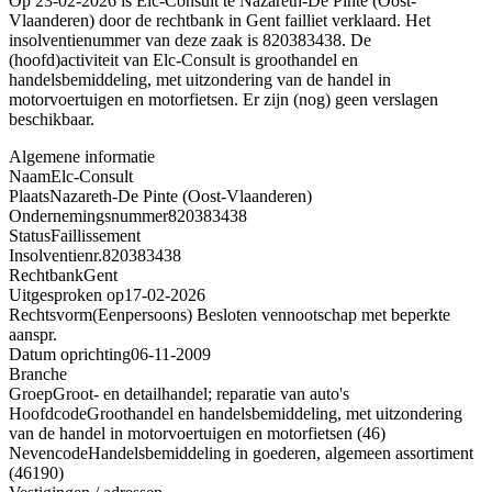
Op 23-02-2026 is Elc-Consult te Nazareth-De Pinte (Oost-
Vlaanderen) door de rechtbank in Gent failliet verklaard. Het
insolventienummer van deze zaak is 820383438. De
(hoofd)activiteit van Elc-Consult is groothandel en
handelsbemiddeling, met uitzondering van de handel in
motorvoertuigen en motorfietsen. Er zijn (nog) geen verslagen
beschikbaar.
Algemene informatie
Naam
Elc-Consult
Plaats
Nazareth-De Pinte (Oost-Vlaanderen)
Ondernemingsnummer
820383438
Status
Faillissement
Insolventienr.
820383438
Rechtbank
Gent
Uitgesproken op
17-02-2026
Rechtsvorm
(Eenpersoons) Besloten vennootschap met beperkte
aanspr.
Datum oprichting
06-11-2009
Branche
Groep
Groot- en detailhandel; reparatie van auto's
Hoofdcode
Groothandel en handelsbemiddeling, met uitzondering
van de handel in motorvoertuigen en motorfietsen (46)
Nevencode
Handelsbemiddeling in goederen, algemeen assortiment
(46190)