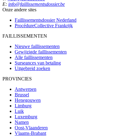
E:
info@faillissementsdossier.be
Onze andere sites
Faillissementsdossier
Nederland
ProcédureCollective
Frankrijk
FAILLISSEMENTEN
Nieuwe faillissementen
Gewijzigde faillissementen
Alle faillissementen
Surseances van betaling
Uitgebreid zoeken
PROVINCIES
Antwerpen
Brussel
Henegouwen
Limburg
Luik
Luxemburg
Namen
Oost-Vlaanderen
Vlaams-Brabant