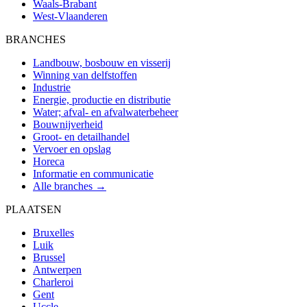
Waals-Brabant
West-Vlaanderen
BRANCHES
Landbouw, bosbouw en visserij
Winning van delfstoffen
Industrie
Energie, productie en distributie
Water; afval- en afvalwaterbeheer
Bouwnijverheid
Groot- en detailhandel
Vervoer en opslag
Horeca
Informatie en communicatie
Alle branches →
PLAATSEN
Bruxelles
Luik
Brussel
Antwerpen
Charleroi
Gent
Uccle