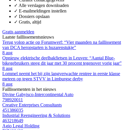
✓
Alle verslagen downloaden
✓
E-mailmeldingen instellen
✓
Dossiers opslaan
✓
Gratis, altijd
Gratis aanmelden
Laatste faillissementsnieuws
Terug volop actie op Forumwerf: “Vier maanden na faillissement
van DCA heropstarten is huzarenstukje”
8 aug
Opnieuw elektrische deelbakfietsen in Leuven: “Aantal Blue-
bikegebruikers steeg dit jaar met 30 procent tegenover vorig jaar”
8 aug
Lommel neemt het bij zijn langverwachte rentree in eerste klasse
meteen op tegen STVV in Limburgse derby
8 aug
Faillissementen in het nieuws
Divine Gabyisco-Intercontinental Auto
798920011
Creative Enterprises Consultants
451386035
Industrial Reengineering & Solutions
463218649
Agio Legal Holding