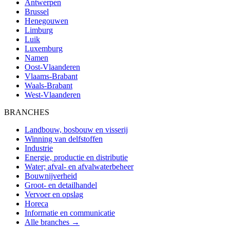
Antwerpen
Brussel
Henegouwen
Limburg
Luik
Luxemburg
Namen
Oost-Vlaanderen
Vlaams-Brabant
Waals-Brabant
West-Vlaanderen
BRANCHES
Landbouw, bosbouw en visserij
Winning van delfstoffen
Industrie
Energie, productie en distributie
Water; afval- en afvalwaterbeheer
Bouwnijverheid
Groot- en detailhandel
Vervoer en opslag
Horeca
Informatie en communicatie
Alle branches →