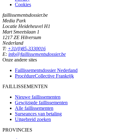
Cookies
faillissementsdossier.be
Media Park
Locatie Heideheuvel H1
Mart Smeetslaan 1
1217 ZE Hilversum
Nederland
T:
+31(0)85-3330016
E:
info@faillissementsdossier.be
Onze andere sites
Faillissementsdossier
Nederland
ProcédureCollective
Frankrijk
FAILLISSEMENTEN
Nieuwe faillissementen
Gewijzigde faillissementen
Alle faillissementen
Surseances van betaling
Uitgebreid zoeken
PROVINCIES