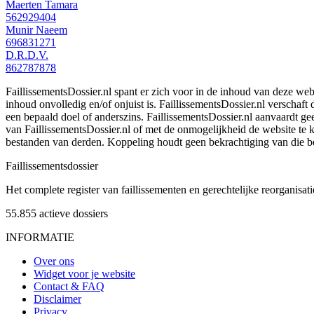
Maerten Tamara
562929404
Munir Naeem
696831271
D.R.D.V.
862787878
FaillissementsDossier.nl spant er zich voor in de inhoud van deze we
inhoud onvolledig en/of onjuist is. FaillissementsDossier.nl verschaft
een bepaald doel of anderszins. FaillissementsDossier.nl aanvaardt gee
van FaillissementsDossier.nl of met de onmogelijkheid de website te
bestanden van derden. Koppeling houdt geen bekrachtiging van die b
Faillissements
dossier
Het complete register van faillissementen en gerechtelijke reorganisati
55.855
actieve dossiers
INFORMATIE
Over ons
Widget voor je website
Contact & FAQ
Disclaimer
Privacy