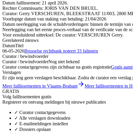
Datum faillissement: 21 april 2026.
Rechter Commissaris: JORIS VAN DEN BRUEL.
Curator: Gerry VERSCHUREN, BLEEKSTRAAT 11/003, 2800 MEC
Voorlopige datum van staking van betaling: 21/04/2026
Datum neerlegging van de schuldvorderingen: binnen de termijn van de
Neerlegging van het eerste proces-verbaal van de verificatie van de s
Voor eensluidend uittreksel: De curator: VERSCHUREN Gerry.
Gerelateerd nieuws
Datum
Titel
06-05-2026
Brusselse rechtbank noteert 33 falingen
Curator / bewindvoerder
Curator / bewindvoerder
Nog niet bekend
Curator contactgegevens zijn zichtbaar na gratis registratie
Gratis aan
Verslagen
Er zijn nog geen verslagen beschikbaar. Zodra de curator een verslag pu
Meer faillissementen in Vlaams-Brabant
Meer faillissementen in
GRATIS
Volg faillissementen gratis
Registreer en ontvang meldingen bij nieuwe publicaties
✓
Curator contactgegevens
✓
Alle verslagen downloaden
✓
E-mailmeldingen instellen
✓
Dossiers opslaan