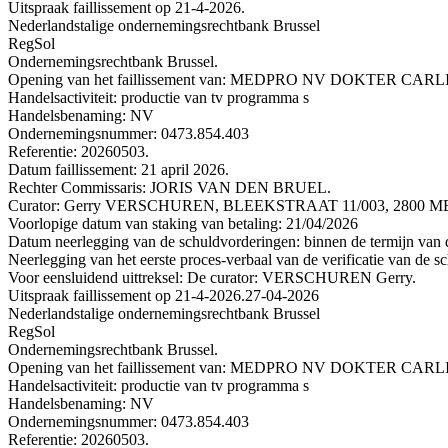
Uitspraak faillissement op 21-4-2026.
Nederlandstalige ondernemingsrechtbank Brussel
RegSol
Ondernemingsrechtbank Brussel.
Opening van het faillissement van: MEDPRO NV DOKTER CA
Handelsactiviteit: productie van tv programma s
Handelsbenaming: NV
Ondernemingsnummer: 0473.854.403
Referentie: 20260503.
Datum faillissement: 21 april 2026.
Rechter Commissaris: JORIS VAN DEN BRUEL.
Curator: Gerry VERSCHUREN, BLEEKSTRAAT 11/003, 2800 MEC
Voorlopige datum van staking van betaling: 21/04/2026
Datum neerlegging van de schuldvorderingen: binnen de termijn van de
Neerlegging van het eerste proces-verbaal van de verificatie van de s
Voor eensluidend uittreksel: De curator: VERSCHUREN Gerry.
Uitspraak faillissement op 21-4-2026.
27-04-2026
Nederlandstalige ondernemingsrechtbank Brussel
RegSol
Ondernemingsrechtbank Brussel.
Opening van het faillissement van: MEDPRO NV DOKTER CA
Handelsactiviteit: productie van tv programma s
Handelsbenaming: NV
Ondernemingsnummer: 0473.854.403
Referentie: 20260503.