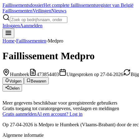
Faillissements
dossier
Het complete faillissementsregister van België
Faillissementen
Veilingen
Nieuws
Inloggen
Aanmelden
Home
›
Faillissementen
›
Medpro
Faillissement
Medpro
Humbeek
473854403
Uitgesproken op 27-04-2026
Bij
Volgen
Bewaren
Delen
Meer gegevens beschikbaar voor geregistreerde gebruikers
Gratis toegang tot curatorgegevens, verslagen en meldingen
Gratis aanmelden
Al een account? Log in
Op 27-04-2026 is Medpro te Humbeek (Vlaams-Brabant) door de rechtb
Algemene informatie