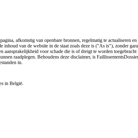
bpagina, afkomstig van openbare bronnen, regelmatig te actualiseren en 
 de inhoud van de website in de staat zoals deze is ("As is"), zonder ga
n aansprakelijkheid voor schade die is of dreigt te worden toegebracht 
 kunnen raadplegen. Behoudens deze disclaimer, is FaillissementsDossi
estanden in.
es in België.