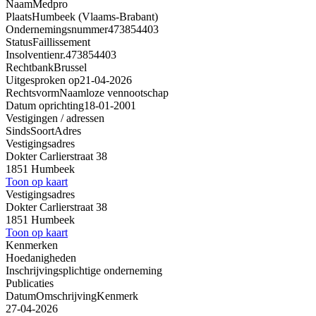
Naam
Medpro
Plaats
Humbeek (Vlaams-Brabant)
Ondernemingsnummer
473854403
Status
Faillissement
Insolventienr.
473854403
Rechtbank
Brussel
Uitgesproken op
21-04-2026
Rechtsvorm
Naamloze vennootschap
Datum oprichting
18-01-2001
Vestigingen / adressen
Sinds
Soort
Adres
Vestigingsadres
Dokter Carlierstraat 38
1851 Humbeek
Toon op kaart
Vestigingsadres
Dokter Carlierstraat 38
1851 Humbeek
Toon op kaart
Kenmerken
Hoedanigheden
Inschrijvingsplichtige onderneming
Publicaties
Datum
Omschrijving
Kenmerk
27-04-2026