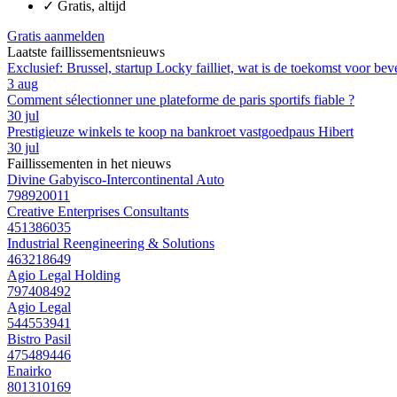
✓
Gratis, altijd
Gratis aanmelden
Laatste faillissementsnieuws
Exclusief: Brussel, startup Locky failliet, wat is de toekomst voor bev
3 aug
Comment sélectionner une plateforme de paris sportifs fiable ?
30 jul
Prestigieuze winkels te koop na bankroet vastgoedpaus Hibert
30 jul
Faillissementen in het nieuws
Divine Gabyisco-Intercontinental Auto
798920011
Creative Enterprises Consultants
451386035
Industrial Reengineering & Solutions
463218649
Agio Legal Holding
797408492
Agio Legal
544553941
Bistro Pasil
475489446
Enairko
801310169