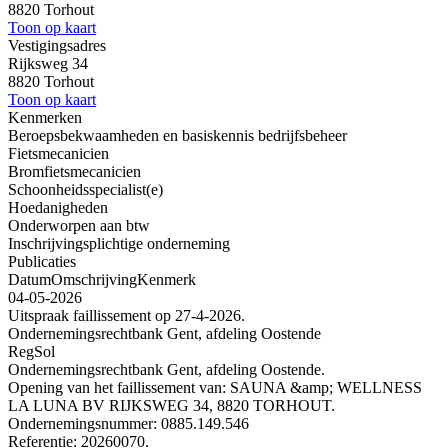
8820 Torhout
Toon op kaart
Vestigingsadres
Rijksweg 34
8820 Torhout
Toon op kaart
Kenmerken
Beroepsbekwaamheden en basiskennis bedrijfsbeheer
Fietsmecanicien
Bromfietsmecanicien
Schoonheidsspecialist(e)
Hoedanigheden
Onderworpen aan btw
Inschrijvingsplichtige onderneming
Publicaties
Datum
Omschrijving
Kenmerk
04-05-2026
Uitspraak faillissement op 27-4-2026.
Ondernemingsrechtbank Gent, afdeling Oostende
RegSol
Ondernemingsrechtbank Gent, afdeling Oostende.
Opening van het faillissement van: SAUNA &amp; WELLNESS
LA LUNA BV RIJKSWEG 34, 8820 TORHOUT.
Ondernemingsnummer: 0885.149.546
Referentie: 20260070.