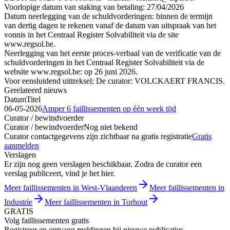
Voorlopige datum van staking van betaling: 27/04/2026
Datum neerlegging van de schuldvorderingen: binnen de termijn
van dertig dagen te rekenen vanaf de datum van uitspraak van het
vonnis in het Centraal Register Solvabiliteit via de site
www.regsol.be.
Neerlegging van het eerste proces-verbaal van de verificatie van de
schuldvorderingen in het Centraal Register Solvabiliteit via de
website www.regsol.be: op 26 juni 2026.
Voor eensluidend uittreksel: De curator: VOLCKAERT FRANCIS.
Gerelateerd nieuws
Datum
Titel
06-05-2026
Amper 6 faillissementen op één week tijd
Curator / bewindvoerder
Curator / bewindvoerder
Nog niet bekend
Curator contactgegevens zijn zichtbaar na gratis registratie
Gratis
aanmelden
Verslagen
Er zijn nog geen verslagen beschikbaar. Zodra de curator een
verslag publiceert, vind je het hier.
Meer faillissementen in West-Vlaanderen
Meer faillissementen in
Industrie
Meer faillissementen in Torhout
GRATIS
Volg faillissementen gratis
Registreer en ontvang meldingen bij nieuwe publicaties