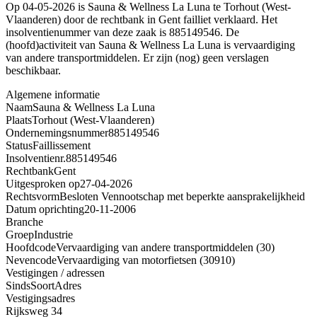
Op 04-05-2026 is Sauna & Wellness La Luna te Torhout (West-
Vlaanderen) door de rechtbank in Gent failliet verklaard. Het
insolventienummer van deze zaak is 885149546. De
(hoofd)activiteit van Sauna & Wellness La Luna is vervaardiging
van andere transportmiddelen. Er zijn (nog) geen verslagen
beschikbaar.
Algemene informatie
Naam
Sauna & Wellness La Luna
Plaats
Torhout (West-Vlaanderen)
Ondernemingsnummer
885149546
Status
Faillissement
Insolventienr.
885149546
Rechtbank
Gent
Uitgesproken op
27-04-2026
Rechtsvorm
Besloten Vennootschap met beperkte aansprakelijkheid
Datum oprichting
20-11-2006
Branche
Groep
Industrie
Hoofdcode
Vervaardiging van andere transportmiddelen (30)
Nevencode
Vervaardiging van motorfietsen (30910)
Vestigingen / adressen
Sinds
Soort
Adres
Vestigingsadres
Rijksweg 34