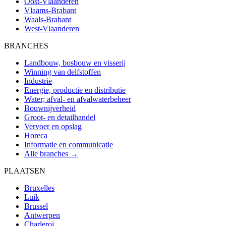
Oost-Vlaanderen
Vlaams-Brabant
Waals-Brabant
West-Vlaanderen
BRANCHES
Landbouw, bosbouw en visserij
Winning van delfstoffen
Industrie
Energie, productie en distributie
Water; afval- en afvalwaterbeheer
Bouwnijverheid
Groot- en detailhandel
Vervoer en opslag
Horeca
Informatie en communicatie
Alle branches →
PLAATSEN
Bruxelles
Luik
Brussel
Antwerpen
Charleroi