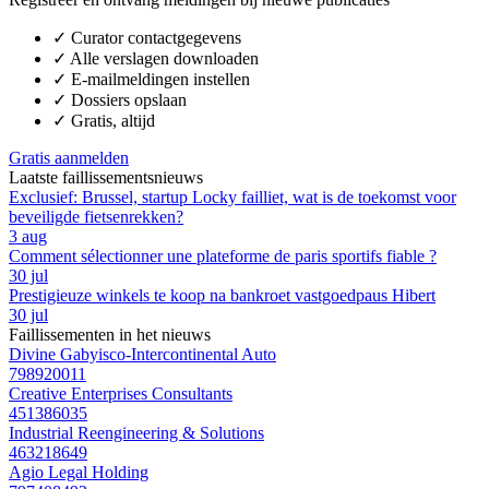
✓
Curator contactgegevens
✓
Alle verslagen downloaden
✓
E-mailmeldingen instellen
✓
Dossiers opslaan
✓
Gratis, altijd
Gratis aanmelden
Laatste faillissementsnieuws
Exclusief: Brussel, startup Locky failliet, wat is de toekomst voor
beveiligde fietsenrekken?
3 aug
Comment sélectionner une plateforme de paris sportifs fiable ?
30 jul
Prestigieuze winkels te koop na bankroet vastgoedpaus Hibert
30 jul
Faillissementen in het nieuws
Divine Gabyisco-Intercontinental Auto
798920011
Creative Enterprises Consultants
451386035
Industrial Reengineering & Solutions
463218649
Agio Legal Holding