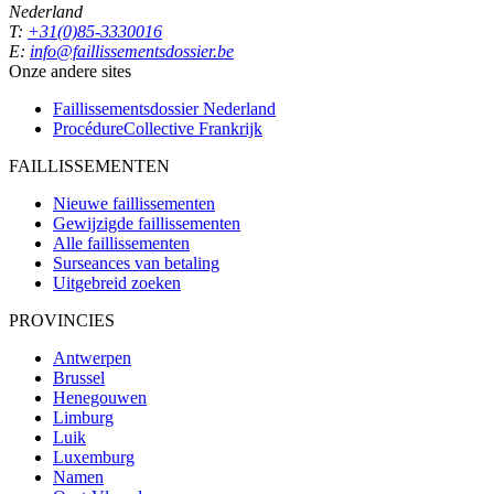
Nederland
T:
+31(0)85-3330016
E:
info@faillissementsdossier.be
Onze andere sites
Faillissementsdossier
Nederland
ProcédureCollective
Frankrijk
FAILLISSEMENTEN
Nieuwe faillissementen
Gewijzigde faillissementen
Alle faillissementen
Surseances van betaling
Uitgebreid zoeken
PROVINCIES
Antwerpen
Brussel
Henegouwen
Limburg
Luik
Luxemburg
Namen