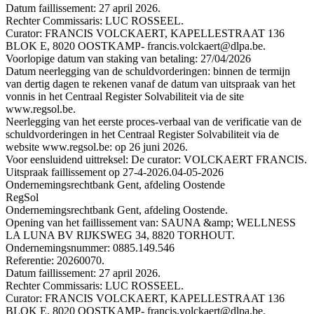
Datum faillissement: 27 april 2026.
Rechter Commissaris: LUC ROSSEEL.
Curator: FRANCIS VOLCKAERT, KAPELLESTRAAT 136
BLOK E, 8020 OOSTKAMP- francis.volckaert@dlpa.be.
Voorlopige datum van staking van betaling: 27/04/2026
Datum neerlegging van de schuldvorderingen: binnen de termijn
van dertig dagen te rekenen vanaf de datum van uitspraak van het
vonnis in het Centraal Register Solvabiliteit via de site
www.regsol.be.
Neerlegging van het eerste proces-verbaal van de verificatie van de
schuldvorderingen in het Centraal Register Solvabiliteit via de
website www.regsol.be: op 26 juni 2026.
Voor eensluidend uittreksel: De curator: VOLCKAERT FRANCIS.
Uitspraak faillissement op 27-4-2026.
04-05-2026
Ondernemingsrechtbank Gent, afdeling Oostende
RegSol
Ondernemingsrechtbank Gent, afdeling Oostende.
Opening van het faillissement van: SAUNA &amp; WELLNESS
LA LUNA BV RIJKSWEG 34, 8820 TORHOUT.
Ondernemingsnummer: 0885.149.546
Referentie: 20260070.
Datum faillissement: 27 april 2026.
Rechter Commissaris: LUC ROSSEEL.
Curator: FRANCIS VOLCKAERT, KAPELLESTRAAT 136
BLOK E, 8020 OOSTKAMP- francis.volckaert@dlpa.be.