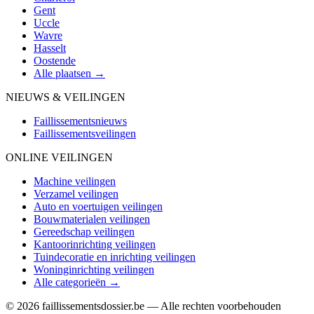
Gent
Uccle
Wavre
Hasselt
Oostende
Alle plaatsen →
NIEUWS & VEILINGEN
Faillissementsnieuws
Faillissementsveilingen
ONLINE VEILINGEN
Machine veilingen
Verzamel veilingen
Auto en voertuigen veilingen
Bouwmaterialen veilingen
Gereedschap veilingen
Kantoorinrichting veilingen
Tuindecoratie en inrichting veilingen
Woninginrichting veilingen
Alle categorieën →
© 2026 faillissementsdossier.be — Alle rechten voorbehouden