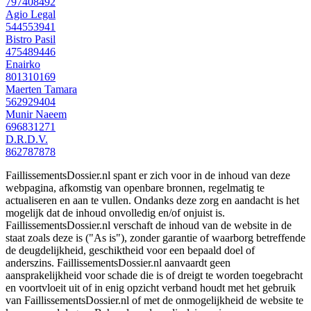
797408492
Agio Legal
544553941
Bistro Pasil
475489446
Enairko
801310169
Maerten Tamara
562929404
Munir Naeem
696831271
D.R.D.V.
862787878
FaillissementsDossier.nl spant er zich voor in de inhoud van deze
webpagina, afkomstig van openbare bronnen, regelmatig te
actualiseren en aan te vullen. Ondanks deze zorg en aandacht is het
mogelijk dat de inhoud onvolledig en/of onjuist is.
FaillissementsDossier.nl verschaft de inhoud van de website in de
staat zoals deze is ("As is"), zonder garantie of waarborg betreffende
de deugdelijkheid, geschiktheid voor een bepaald doel of
anderszins. FaillissementsDossier.nl aanvaardt geen
aansprakelijkheid voor schade die is of dreigt te worden toegebracht
en voortvloeit uit of in enig opzicht verband houdt met het gebruik
van FaillissementsDossier.nl of met de onmogelijkheid de website te