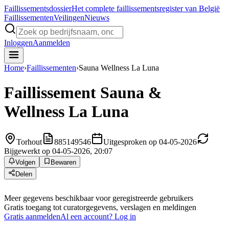
Faillissements
dossier
Het complete faillissementsregister van België
Faillissementen
Veilingen
Nieuws
Inloggen
Aanmelden
Home
›
Faillissementen
›
Sauna Wellness La Luna
Faillissement
Sauna &
Wellness La Luna
Torhout
885149546
Uitgesproken op 04-05-2026
Bijgewerkt op 04-05-2026, 20:07
Volgen
Bewaren
Delen
Meer gegevens beschikbaar voor geregistreerde gebruikers
Gratis toegang tot curatorgegevens, verslagen en meldingen
Gratis aanmelden
Al een account? Log in