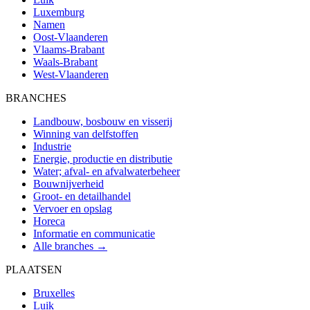
Luxemburg
Namen
Oost-Vlaanderen
Vlaams-Brabant
Waals-Brabant
West-Vlaanderen
BRANCHES
Landbouw, bosbouw en visserij
Winning van delfstoffen
Industrie
Energie, productie en distributie
Water; afval- en afvalwaterbeheer
Bouwnijverheid
Groot- en detailhandel
Vervoer en opslag
Horeca
Informatie en communicatie
Alle branches →
PLAATSEN
Bruxelles
Luik