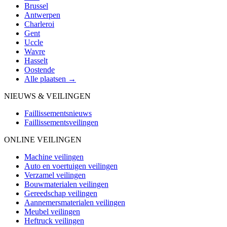
Brussel
Antwerpen
Charleroi
Gent
Uccle
Wavre
Hasselt
Oostende
Alle plaatsen →
NIEUWS & VEILINGEN
Faillissementsnieuws
Faillissementsveilingen
ONLINE VEILINGEN
Machine veilingen
Auto en voertuigen veilingen
Verzamel veilingen
Bouwmaterialen veilingen
Gereedschap veilingen
Aannemersmaterialen veilingen
Meubel veilingen
Heftruck veilingen