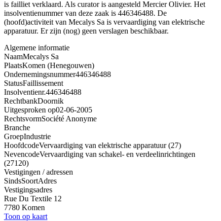
is failliet verklaard. Als curator is aangesteld Mercier Olivier. Het
insolventienummer van deze zaak is 446346488. De
(hoofd)activiteit van Mecalys Sa is vervaardiging van elektrische
apparatuur. Er zijn (nog) geen verslagen beschikbaar.
Algemene informatie
Naam
Mecalys Sa
Plaats
Komen (Henegouwen)
Ondernemingsnummer
446346488
Status
Faillissement
Insolventienr.
446346488
Rechtbank
Doornik
Uitgesproken op
02-06-2005
Rechtsvorm
Société Anonyme
Branche
Groep
Industrie
Hoofdcode
Vervaardiging van elektrische apparatuur (27)
Nevencode
Vervaardiging van schakel- en verdeelinrichtingen
(27120)
Vestigingen / adressen
Sinds
Soort
Adres
Vestigingsadres
Rue Du Textile 12
7780 Komen
Toon op kaart