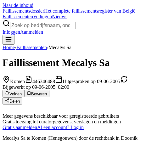
Naar de inhoud
Faillissements
dossier
Het complete faillissementsregister van België
Faillissementen
Veilingen
Nieuws
Inloggen
Aanmelden
Home
›
Faillissementen
›
Mecalys Sa
Faillissement
Mecalys Sa
Komen
446346488
Uitgesproken op 09-06-2005
Bijgewerkt op 09-06-2005, 02:00
Volgen
Bewaren
Delen
Meer gegevens beschikbaar voor geregistreerde gebruikers
Gratis toegang tot curatorgegevens, verslagen en meldingen
Gratis aanmelden
Al een account? Log in
Mecalys Sa te Komen (Henegouwen) door de rechtbank in Doornik