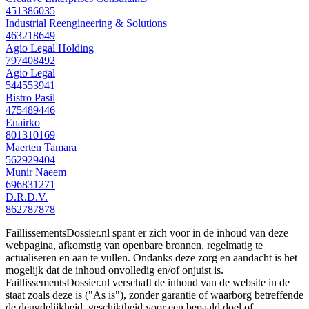
451386035
Industrial Reengineering & Solutions
463218649
Agio Legal Holding
797408492
Agio Legal
544553941
Bistro Pasil
475489446
Enairko
801310169
Maerten Tamara
562929404
Munir Naeem
696831271
D.R.D.V.
862787878
FaillissementsDossier.nl spant er zich voor in de inhoud van deze
webpagina, afkomstig van openbare bronnen, regelmatig te
actualiseren en aan te vullen. Ondanks deze zorg en aandacht is het
mogelijk dat de inhoud onvolledig en/of onjuist is.
FaillissementsDossier.nl verschaft de inhoud van de website in de
staat zoals deze is ("As is"), zonder garantie of waarborg betreffende
de deugdelijkheid, geschiktheid voor een bepaald doel of