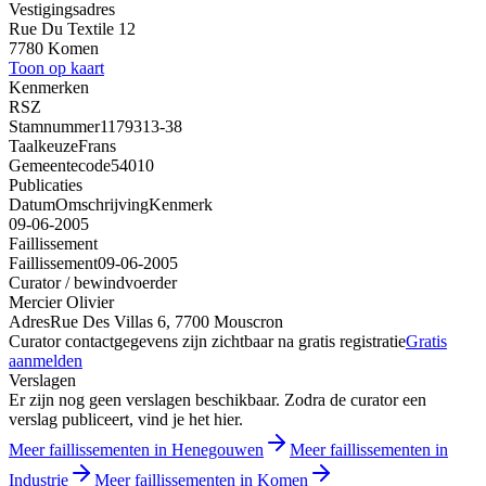
Vestigingsadres
Rue Du Textile 12
7780 Komen
Toon op kaart
Kenmerken
RSZ
Stamnummer
1179313-38
Taalkeuze
Frans
Gemeentecode
54010
Publicaties
Datum
Omschrijving
Kenmerk
09-06-2005
Faillissement
Faillissement
09-06-2005
Curator / bewindvoerder
Mercier Olivier
Adres
Rue Des Villas 6, 7700 Mouscron
Curator contactgegevens zijn zichtbaar na gratis registratie
Gratis
aanmelden
Verslagen
Er zijn nog geen verslagen beschikbaar. Zodra de curator een
verslag publiceert, vind je het hier.
Meer faillissementen in Henegouwen
Meer faillissementen in
Industrie
Meer faillissementen in Komen