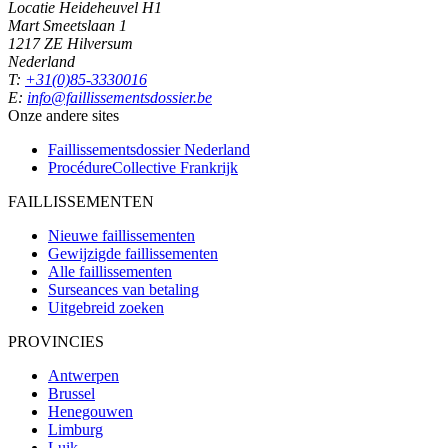
Locatie Heideheuvel H1
Mart Smeetslaan 1
1217 ZE Hilversum
Nederland
T:
+31(0)85-3330016
E:
info@faillissementsdossier.be
Onze andere sites
Faillissementsdossier
Nederland
ProcédureCollective
Frankrijk
FAILLISSEMENTEN
Nieuwe faillissementen
Gewijzigde faillissementen
Alle faillissementen
Surseances van betaling
Uitgebreid zoeken
PROVINCIES
Antwerpen
Brussel
Henegouwen
Limburg
Luik