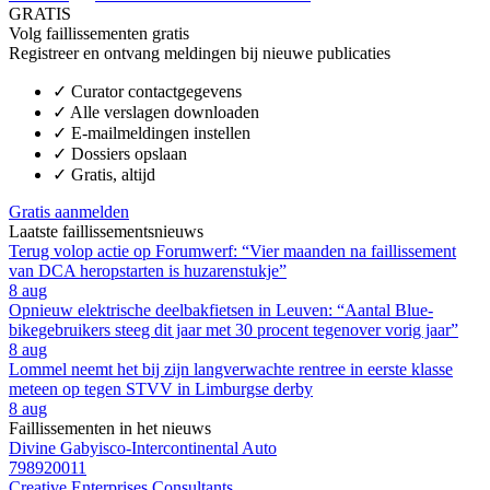
GRATIS
Volg faillissementen gratis
Registreer en ontvang meldingen bij nieuwe publicaties
✓
Curator contactgegevens
✓
Alle verslagen downloaden
✓
E-mailmeldingen instellen
✓
Dossiers opslaan
✓
Gratis, altijd
Gratis aanmelden
Laatste faillissementsnieuws
Terug volop actie op Forumwerf: “Vier maanden na faillissement
van DCA heropstarten is huzarenstukje”
8 aug
Opnieuw elektrische deelbakfietsen in Leuven: “Aantal Blue-
bikegebruikers steeg dit jaar met 30 procent tegenover vorig jaar”
8 aug
Lommel neemt het bij zijn langverwachte rentree in eerste klasse
meteen op tegen STVV in Limburgse derby
8 aug
Faillissementen in het nieuws
Divine Gabyisco-Intercontinental Auto
798920011
Creative Enterprises Consultants