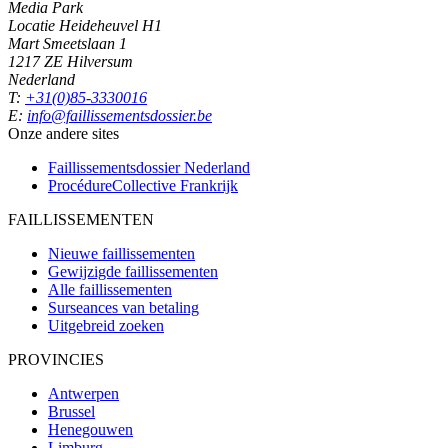
Media Park
Locatie Heideheuvel H1
Mart Smeetslaan 1
1217 ZE Hilversum
Nederland
T:
+31(0)85-3330016
E:
info@faillissementsdossier.be
Onze andere sites
Faillissementsdossier
Nederland
ProcédureCollective
Frankrijk
FAILLISSEMENTEN
Nieuwe faillissementen
Gewijzigde faillissementen
Alle faillissementen
Surseances van betaling
Uitgebreid zoeken
PROVINCIES
Antwerpen
Brussel
Henegouwen
Limburg