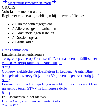
Meer faillissementen in Yvoir
GRATIS
Volg faillissementen gratis
Registreer en ontvang meldingen bij nieuwe publicaties
✓
Curator contactgegevens
✓
Alle verslagen downloaden
✓
E-mailmeldingen instellen
✓
Dossiers opslaan
✓
Gratis, altijd
Gratis aanmelden
Laatste faillissementsnieuws
Terug volop actie op Forumwerf: “Vier maanden na faillissement
van DCA heropstarten is huzarenstukje”
8 aug
Opnieuw elektrische deelbakfietsen in Leuven: “Aantal Blue-
bikegebruikers steeg dit jaar met 30 procent tegenover vorig jaar”
8 aug
Lommel neemt het bij zijn langverwachte rentree in eerste klasse
meteen op tegen STVV in Limburgse derby
8 aug
Faillissementen in het nieuws
Divine Gabyisco-Intercontinental Auto
798920011