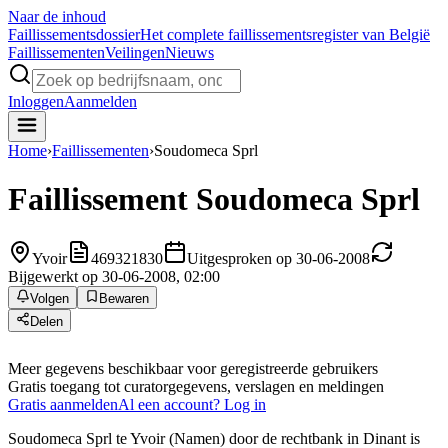
Naar de inhoud
Faillissements
dossier
Het complete faillissementsregister van België
Faillissementen
Veilingen
Nieuws
Inloggen
Aanmelden
Home
›
Faillissementen
›
Soudomeca Sprl
Faillissement
Soudomeca Sprl
Yvoir
469321830
Uitgesproken op 30-06-2008
Bijgewerkt op 30-06-2008, 02:00
Volgen
Bewaren
Delen
Meer gegevens beschikbaar voor geregistreerde gebruikers
Gratis toegang tot curatorgegevens, verslagen en meldingen
Gratis aanmelden
Al een account? Log in
Soudomeca Sprl te Yvoir (Namen) door de rechtbank in Dinant is