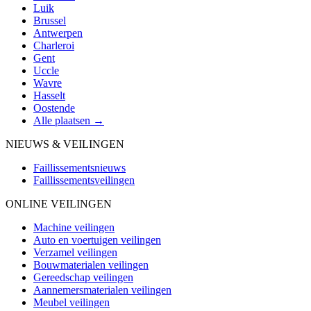
Luik
Brussel
Antwerpen
Charleroi
Gent
Uccle
Wavre
Hasselt
Oostende
Alle plaatsen →
NIEUWS & VEILINGEN
Faillissementsnieuws
Faillissementsveilingen
ONLINE VEILINGEN
Machine veilingen
Auto en voertuigen veilingen
Verzamel veilingen
Bouwmaterialen veilingen
Gereedschap veilingen
Aannemersmaterialen veilingen
Meubel veilingen