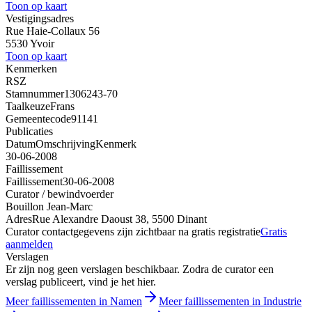
Toon op kaart
Vestigingsadres
Rue Haie-Collaux 56
5530 Yvoir
Toon op kaart
Kenmerken
RSZ
Stamnummer
1306243-70
Taalkeuze
Frans
Gemeentecode
91141
Publicaties
Datum
Omschrijving
Kenmerk
30-06-2008
Faillissement
Faillissement
30-06-2008
Curator / bewindvoerder
Bouillon Jean-Marc
Adres
Rue Alexandre Daoust 38, 5500 Dinant
Curator contactgegevens zijn zichtbaar na gratis registratie
Gratis
aanmelden
Verslagen
Er zijn nog geen verslagen beschikbaar. Zodra de curator een
verslag publiceert, vind je het hier.
Meer faillissementen in Namen
Meer faillissementen in Industrie