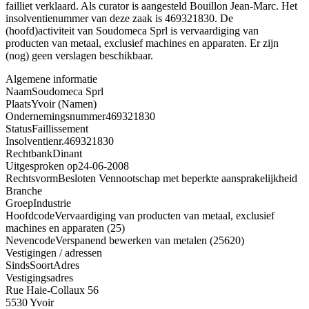
failliet verklaard. Als curator is aangesteld Bouillon Jean-Marc. Het
insolventienummer van deze zaak is 469321830. De
(hoofd)activiteit van Soudomeca Sprl is vervaardiging van
producten van metaal, exclusief machines en apparaten. Er zijn
(nog) geen verslagen beschikbaar.
Algemene informatie
Naam
Soudomeca Sprl
Plaats
Yvoir (Namen)
Ondernemingsnummer
469321830
Status
Faillissement
Insolventienr.
469321830
Rechtbank
Dinant
Uitgesproken op
24-06-2008
Rechtsvorm
Besloten Vennootschap met beperkte aansprakelijkheid
Branche
Groep
Industrie
Hoofdcode
Vervaardiging van producten van metaal, exclusief
machines en apparaten (25)
Nevencode
Verspanend bewerken van metalen (25620)
Vestigingen / adressen
Sinds
Soort
Adres
Vestigingsadres
Rue Haie-Collaux 56
5530 Yvoir