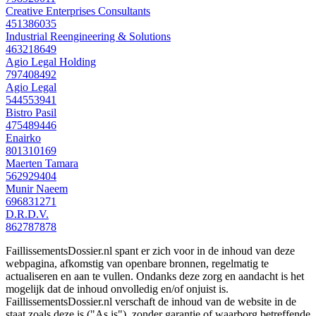
Creative Enterprises Consultants
451386035
Industrial Reengineering & Solutions
463218649
Agio Legal Holding
797408492
Agio Legal
544553941
Bistro Pasil
475489446
Enairko
801310169
Maerten Tamara
562929404
Munir Naeem
696831271
D.R.D.V.
862787878
FaillissementsDossier.nl spant er zich voor in de inhoud van deze
webpagina, afkomstig van openbare bronnen, regelmatig te
actualiseren en aan te vullen. Ondanks deze zorg en aandacht is het
mogelijk dat de inhoud onvolledig en/of onjuist is.
FaillissementsDossier.nl verschaft de inhoud van de website in de
staat zoals deze is ("As is"), zonder garantie of waarborg betreffende