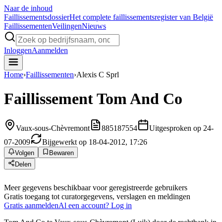
Naar de inhoud
Faillissements
dossier
Het complete faillissementsregister van België
Faillissementen
Veilingen
Nieuws
Inloggen
Aanmelden
Home
›
Faillissementen
›
Alexis C Sprl
Faillissement
Tom And Co
Vaux-sous-Chèvremont
885187554
Uitgesproken op 24-
07-2009
Bijgewerkt op 18-04-2012, 17:26
Volgen
Bewaren
Delen
Meer gegevens beschikbaar voor geregistreerde gebruikers
Gratis toegang tot curatorgegevens, verslagen en meldingen
Gratis aanmelden
Al een account? Log in