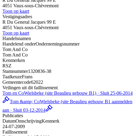
R Du General Jacques 99 E
4051 Vaux-sous-Chèvremont
Toon op kaart
Vestigingsadres
R Du General Jacques 99 E
4051 Vaux-sous-Chèvremont
Toon op kaart
Handelsnamen
Handelend onder
Ondernemingsnummer
Tom And Co
Tom And Co
Kenmerken
RSZ
Stamnummer
1320836-38
Taalkeuze
Frans
Gemeentecode
62022
Veilingen uit dit faillissement
Tom en Co
Wielsbeke (site Beaulieu gebouw B1) · Sluit 25-06-2014
Tom &amp; Co
Wielsbeke (site Beaulieu gebouw B1 aanmelden
aan · Sluit 03-12-2014
Publicaties
Datum
Omschrijving
Kenmerk
24-07-2009
Faillissement