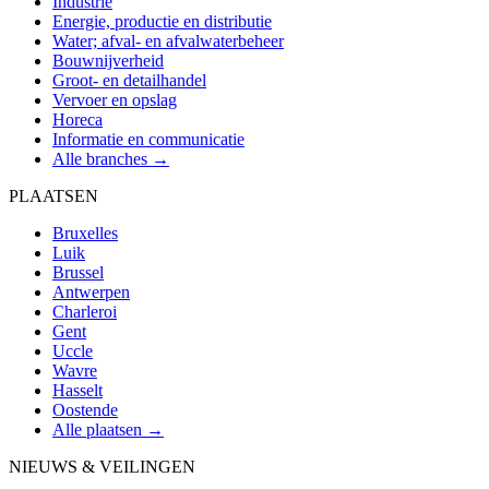
Industrie
Energie, productie en distributie
Water; afval- en afvalwaterbeheer
Bouwnijverheid
Groot- en detailhandel
Vervoer en opslag
Horeca
Informatie en communicatie
Alle branches →
PLAATSEN
Bruxelles
Luik
Brussel
Antwerpen
Charleroi
Gent
Uccle
Wavre
Hasselt
Oostende
Alle plaatsen →
NIEUWS & VEILINGEN