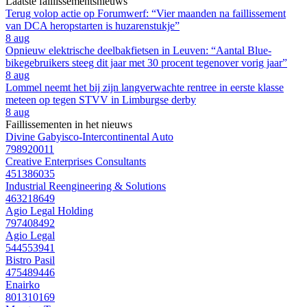
Laatste faillissementsnieuws
Terug volop actie op Forumwerf: “Vier maanden na faillissement
van DCA heropstarten is huzarenstukje”
8 aug
Opnieuw elektrische deelbakfietsen in Leuven: “Aantal Blue-
bikegebruikers steeg dit jaar met 30 procent tegenover vorig jaar”
8 aug
Lommel neemt het bij zijn langverwachte rentree in eerste klasse
meteen op tegen STVV in Limburgse derby
8 aug
Faillissementen in het nieuws
Divine Gabyisco-Intercontinental Auto
798920011
Creative Enterprises Consultants
451386035
Industrial Reengineering & Solutions
463218649
Agio Legal Holding
797408492
Agio Legal
544553941
Bistro Pasil
475489446
Enairko
801310169