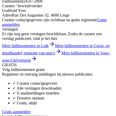
Faillissement
24-07-2009
Curator / bewindvoerder
Godfroid Yves
Adres
Rue Des Augustins 32, 4000 Liege
Curator contactgegevens zijn zichtbaar na gratis registratie
Gratis
aanmelden
Verslagen
Er zijn nog geen verslagen beschikbaar. Zodra de curator een
verslag publiceert, vind je het hier.
Meer faillissementen in Luik
Meer faillissementen in Groot- en
detailhandel; reparatie van auto's
Meer faillissementen in Vaux-
sous-Chèvremont
GRATIS
Volg faillissementen gratis
Registreer en ontvang meldingen bij nieuwe publicaties
✓
Curator contactgegevens
✓
Alle verslagen downloaden
✓
E-mailmeldingen instellen
✓
Dossiers opslaan
✓
Gratis, altijd
Gratis aanmelden