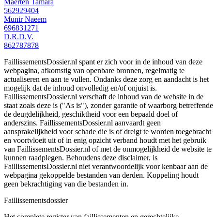
Maerten Tamara
562929404
Munir Naeem
696831271
D.R.D.V.
862787878
FaillissementsDossier.nl spant er zich voor in de inhoud van deze
webpagina, afkomstig van openbare bronnen, regelmatig te
actualiseren en aan te vullen. Ondanks deze zorg en aandacht is het
mogelijk dat de inhoud onvolledig en/of onjuist is.
FaillissementsDossier.nl verschaft de inhoud van de website in de
staat zoals deze is ("As is"), zonder garantie of waarborg betreffende
de deugdelijkheid, geschiktheid voor een bepaald doel of
anderszins. FaillissementsDossier.nl aanvaardt geen
aansprakelijkheid voor schade die is of dreigt te worden toegebracht
en voortvloeit uit of in enig opzicht verband houdt met het gebruik
van FaillissementsDossier.nl of met de onmogelijkheid de website te
kunnen raadplegen. Behoudens deze disclaimer, is
FaillissementsDossier.nl niet verantwoordelijk voor kenbaar aan de
webpagina gekoppelde bestanden van derden. Koppeling houdt
geen bekrachtiging van die bestanden in.
Faillissements
dossier
Het complete register van faillissementen en gerechtelijke