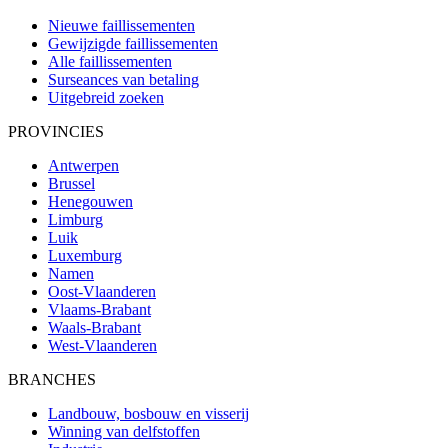
Nieuwe faillissementen
Gewijzigde faillissementen
Alle faillissementen
Surseances van betaling
Uitgebreid zoeken
PROVINCIES
Antwerpen
Brussel
Henegouwen
Limburg
Luik
Luxemburg
Namen
Oost-Vlaanderen
Vlaams-Brabant
Waals-Brabant
West-Vlaanderen
BRANCHES
Landbouw, bosbouw en visserij
Winning van delfstoffen