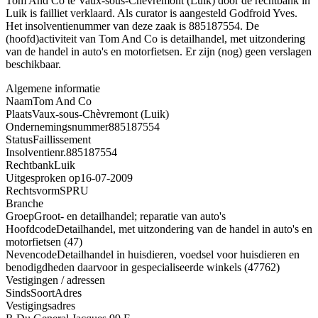
Tom And Co te Vaux-sous-Chèvremont (Luik) door de rechtbank in
Luik is failliet verklaard. Als curator is aangesteld Godfroid Yves.
Het insolventienummer van deze zaak is 885187554. De
(hoofd)activiteit van Tom And Co is detailhandel, met uitzondering
van de handel in auto's en motorfietsen. Er zijn (nog) geen verslagen
beschikbaar.
Algemene informatie
Naam
Tom And Co
Plaats
Vaux-sous-Chèvremont (Luik)
Ondernemingsnummer
885187554
Status
Faillissement
Insolventienr.
885187554
Rechtbank
Luik
Uitgesproken op
16-07-2009
Rechtsvorm
SPRU
Branche
Groep
Groot- en detailhandel; reparatie van auto's
Hoofdcode
Detailhandel, met uitzondering van de handel in auto's en
motorfietsen (47)
Nevencode
Detailhandel in huisdieren, voedsel voor huisdieren en
benodigdheden daarvoor in gespecialiseerde winkels (47762)
Vestigingen / adressen
Sinds
Soort
Adres
Vestigingsadres