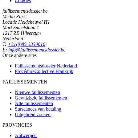
Cookies
faillissementsdossier.be
Media Park
Locatie Heideheuvel H1
Mart Smeetslaan 1
1217 ZE Hilversum
Nederland
T:
+31(0)85-3330016
E:
info@faillissementsdossier.be
Onze andere sites
Faillissementsdossier
Nederland
ProcédureCollective
Frankrijk
FAILLISSEMENTEN
Nieuwe faillissementen
Gewijzigde faillissementen
Alle faillissementen
Surseances van betaling
Uitgebreid zoeken
PROVINCIES
Antwerpen