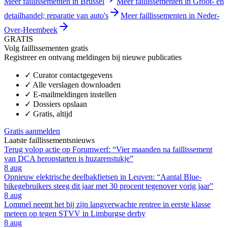
Meer faillissementen in Brussel
Meer faillissementen in Groot- en
detailhandel; reparatie van auto's
Meer faillissementen in Neder-
Over-Heembeek
GRATIS
Volg faillissementen gratis
Registreer en ontvang meldingen bij nieuwe publicaties
✓
Curator contactgegevens
✓
Alle verslagen downloaden
✓
E-mailmeldingen instellen
✓
Dossiers opslaan
✓
Gratis, altijd
Gratis aanmelden
Laatste faillissementsnieuws
Terug volop actie op Forumwerf: “Vier maanden na faillissement
van DCA heropstarten is huzarenstukje”
8 aug
Opnieuw elektrische deelbakfietsen in Leuven: “Aantal Blue-
bikegebruikers steeg dit jaar met 30 procent tegenover vorig jaar”
8 aug
Lommel neemt het bij zijn langverwachte rentree in eerste klasse
meteen op tegen STVV in Limburgse derby
8 aug