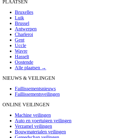
PLAATSEN
Bruxelles
Luik
Brussel
Antwerpen
Charleroi
Gent
Uccle
Wavre
Hasselt
Oostende
Alle plaatsen →
NIEUWS & VEILINGEN
Faillissementsnieuws
Faillissementsveilingen
ONLINE VEILINGEN
Machine veilingen
Auto en voertuigen veilingen
Verzamel veilingen
Bouwmaterialen veilingen
Gereedschap veilingen