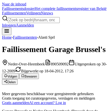
Naar de inhoud
Faillissements
dossier
Het complete faillissementsregister van België
Faillissementen
Veilingen
Nieuws
Inloggen
Aanmelden
Home
›
Faillissementen
›
Alasti Sprl
Faillissement
Garage Brussel's
Neder-Over-Heembeek
890509092
Uitgesproken op 30-
12-2009
Bijgewerkt op 18-04-2012, 17:26
Volgen
Bewaren
Delen
Meer gegevens beschikbaar voor geregistreerde gebruikers
Gratis toegang tot curatorgegevens, verslagen en meldingen
Gratis aanmelden
Al een account? Log in