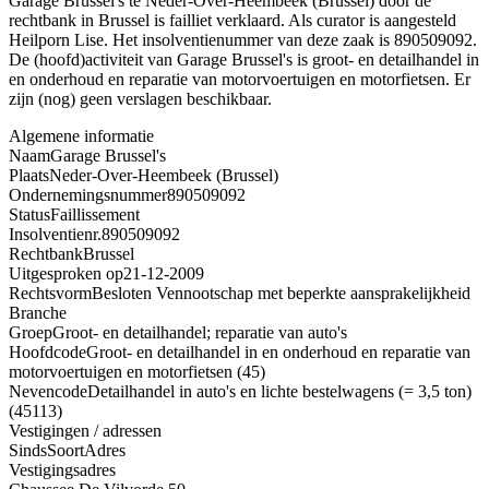
Garage Brussel's te Neder-Over-Heembeek (Brussel) door de
rechtbank in Brussel is failliet verklaard. Als curator is aangesteld
Heilporn Lise. Het insolventienummer van deze zaak is 890509092.
De (hoofd)activiteit van Garage Brussel's is groot- en detailhandel in
en onderhoud en reparatie van motorvoertuigen en motorfietsen. Er
zijn (nog) geen verslagen beschikbaar.
Algemene informatie
Naam
Garage Brussel's
Plaats
Neder-Over-Heembeek (Brussel)
Ondernemingsnummer
890509092
Status
Faillissement
Insolventienr.
890509092
Rechtbank
Brussel
Uitgesproken op
21-12-2009
Rechtsvorm
Besloten Vennootschap met beperkte aansprakelijkheid
Branche
Groep
Groot- en detailhandel; reparatie van auto's
Hoofdcode
Groot- en detailhandel in en onderhoud en reparatie van
motorvoertuigen en motorfietsen (45)
Nevencode
Detailhandel in auto's en lichte bestelwagens (= 3,5 ton)
(45113)
Vestigingen / adressen
Sinds
Soort
Adres
Vestigingsadres