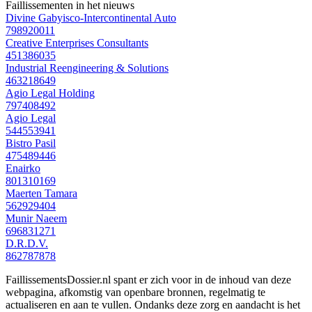
Faillissementen in het nieuws
Divine Gabyisco-Intercontinental Auto
798920011
Creative Enterprises Consultants
451386035
Industrial Reengineering & Solutions
463218649
Agio Legal Holding
797408492
Agio Legal
544553941
Bistro Pasil
475489446
Enairko
801310169
Maerten Tamara
562929404
Munir Naeem
696831271
D.R.D.V.
862787878
FaillissementsDossier.nl spant er zich voor in de inhoud van deze
webpagina, afkomstig van openbare bronnen, regelmatig te
actualiseren en aan te vullen. Ondanks deze zorg en aandacht is het