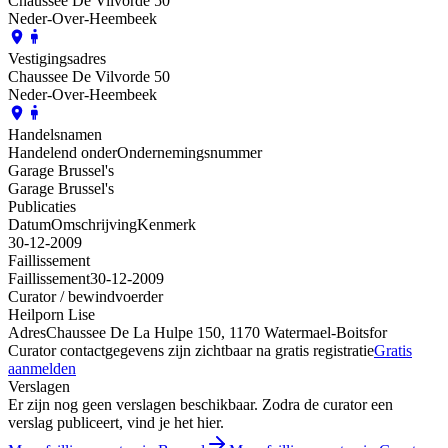
Chaussee De Vilvorde 50
Neder-Over-Heembeek
Vestigingsadres
Chaussee De Vilvorde 50
Neder-Over-Heembeek
Handelsnamen
Handelend onder
Ondernemingsnummer
Garage Brussel's
Garage Brussel's
Publicaties
Datum
Omschrijving
Kenmerk
30-12-2009
Faillissement
Faillissement
30-12-2009
Curator / bewindvoerder
Heilporn Lise
Adres
Chaussee De La Hulpe 150, 1170 Watermael-Boitsfor
Curator contactgegevens zijn zichtbaar na gratis registratie
Gratis
aanmelden
Verslagen
Er zijn nog geen verslagen beschikbaar. Zodra de curator een
verslag publiceert, vind je het hier.