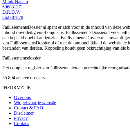
Munir Naeem
696831271
D.R.D.V.
862787878
FaillissementsDossier.nl spant er zich voor in de inhoud van deze we
inhoud onvolledig en/of onjuist is. FaillissementsDossier.nl verschaft
een bepaald doel of anderszins. FaillissementsDossier.nl aanvaardt gee
van FaillissementsDossier.nl of met de onmogelijkheid de website te
bestanden van derden. Koppeling houdt geen bekrachtiging van die b
Faillissements
dossier
Het complete register van faillissementen en gerechtelijke reorganisati
55.894
actieve dossiers
INFORMATIE
Over ons
Widget voor je website
Contact & FAQ
Disclaimer
Privacy
Cookies