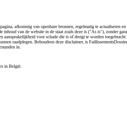
bpagina, afkomstig van openbare bronnen, regelmatig te actualiseren en 
 de inhoud van de website in de staat zoals deze is ("As is"), zonder ga
n aansprakelijkheid voor schade die is of dreigt te worden toegebracht 
 kunnen raadplegen. Behoudens deze disclaimer, is FaillissementsDossi
estanden in.
es in België.