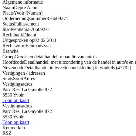
Algemene informatie
Naam
Depre Alain
Plaats
Yvoir (Namen)
Ondernemingsnummer
876669271
Status
Faillissement
Insolventienr.
876669271
Rechtbank
Dinant
Uitgesproken op
02-02-2011
Rechtsvorm
Eenmanszaak
Branche
Groep
Groot- en detailhandel; reparatie van auto's
Hoofdcode
Detailhandel, met uitzondering van de handel in auto's en 
Nevencode
Detailhandel in tweedehandskleding in winkels (47792)
Vestigingen / adressen
Sinds
Soort
Adres
Vestigingsadres
Parc Res. La Gayolle 872
5530 Yvoir
Toon op kaart
Vestigingsadres
Parc Res. La Gayolle 872
5530 Yvoir
Toon op kaart
Kenmerken
RSZ