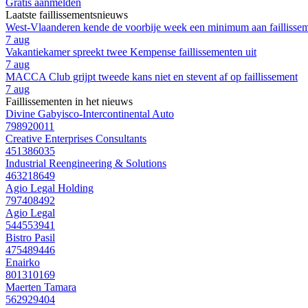
Gratis aanmelden
Laatste faillissementsnieuws
West-Vlaanderen kende de voorbije week een minimum aan faillisse
7 aug
Vakantiekamer spreekt twee Kempense faillissementen uit
7 aug
MACCA Club grijpt tweede kans niet en stevent af op faillissement
7 aug
Faillissementen in het nieuws
Divine Gabyisco-Intercontinental Auto
798920011
Creative Enterprises Consultants
451386035
Industrial Reengineering & Solutions
463218649
Agio Legal Holding
797408492
Agio Legal
544553941
Bistro Pasil
475489446
Enairko
801310169
Maerten Tamara
562929404