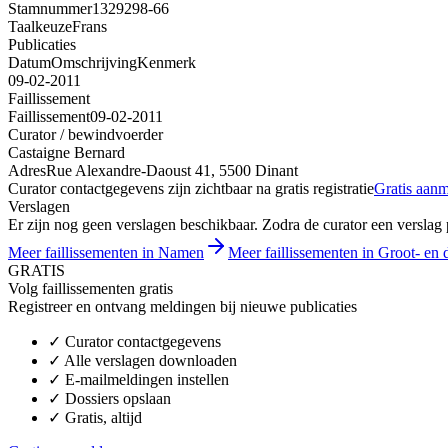
Stamnummer
1329298-66
Taalkeuze
Frans
Publicaties
Datum
Omschrijving
Kenmerk
09-02-2011
Faillissement
Faillissement
09-02-2011
Curator / bewindvoerder
Castaigne Bernard
Adres
Rue Alexandre-Daoust 41, 5500 Dinant
Curator contactgegevens zijn zichtbaar na gratis registratie
Gratis aan
Verslagen
Er zijn nog geen verslagen beschikbaar. Zodra de curator een verslag pu
Meer faillissementen in Namen
Meer faillissementen in Groot- en d
GRATIS
Volg faillissementen gratis
Registreer en ontvang meldingen bij nieuwe publicaties
✓
Curator contactgegevens
✓
Alle verslagen downloaden
✓
E-mailmeldingen instellen
✓
Dossiers opslaan
✓
Gratis, altijd