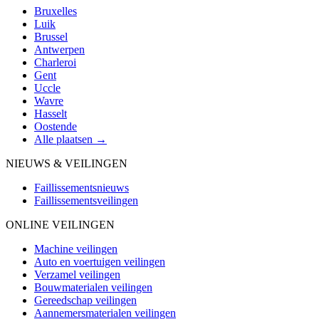
Bruxelles
Luik
Brussel
Antwerpen
Charleroi
Gent
Uccle
Wavre
Hasselt
Oostende
Alle plaatsen →
NIEUWS & VEILINGEN
Faillissementsnieuws
Faillissementsveilingen
ONLINE VEILINGEN
Machine veilingen
Auto en voertuigen veilingen
Verzamel veilingen
Bouwmaterialen veilingen
Gereedschap veilingen
Aannemersmaterialen veilingen