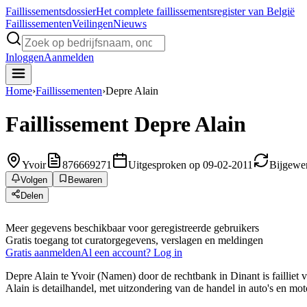
Faillissements
dossier
Het complete faillissementsregister van België
Faillissementen
Veilingen
Nieuws
Inloggen
Aanmelden
Home
›
Faillissementen
›
Depre Alain
Faillissement
Depre Alain
Yvoir
876669271
Uitgesproken op 09-02-2011
Bijgewer
Volgen
Bewaren
Delen
Meer gegevens beschikbaar voor geregistreerde gebruikers
Gratis toegang tot curatorgegevens, verslagen en meldingen
Gratis aanmelden
Al een account? Log in
Depre Alain te Yvoir (Namen) door de rechtbank in Dinant is failliet
Alain is detailhandel, met uitzondering van de handel in auto's en mot