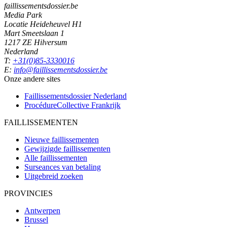
faillissementsdossier.be
Media Park
Locatie Heideheuvel H1
Mart Smeetslaan 1
1217 ZE Hilversum
Nederland
T:
+31(0)85-3330016
E:
info@faillissementsdossier.be
Onze andere sites
Faillissementsdossier
Nederland
ProcédureCollective
Frankrijk
FAILLISSEMENTEN
Nieuwe faillissementen
Gewijzigde faillissementen
Alle faillissementen
Surseances van betaling
Uitgebreid zoeken
PROVINCIES
Antwerpen
Brussel