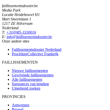
faillissementsdossier.be
Media Park
Locatie Heideheuvel H1
Mart Smeetslaan 1
1217 ZE Hilversum
Nederland
T:
+31(0)85-3330016
E:
info@faillissementsdossier.be
Onze andere sites
Faillissementsdossier
Nederland
ProcédureCollective
Frankrijk
FAILLISSEMENTEN
Nieuwe faillissementen
Gewijzigde faillissementen
Alle faillissementen
Surseances van betaling
Uitgebreid zoeken
PROVINCIES
Antwerpen
Brussel