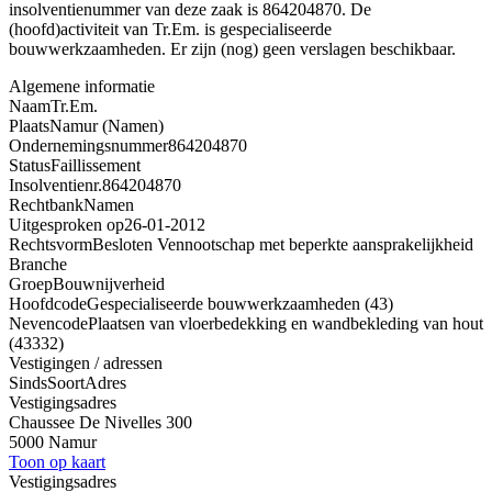
insolventienummer van deze zaak is 864204870. De
(hoofd)activiteit van Tr.Em. is gespecialiseerde
bouwwerkzaamheden. Er zijn (nog) geen verslagen beschikbaar.
Algemene informatie
Naam
Tr.Em.
Plaats
Namur (Namen)
Ondernemingsnummer
864204870
Status
Faillissement
Insolventienr.
864204870
Rechtbank
Namen
Uitgesproken op
26-01-2012
Rechtsvorm
Besloten Vennootschap met beperkte aansprakelijkheid
Branche
Groep
Bouwnijverheid
Hoofdcode
Gespecialiseerde bouwwerkzaamheden (43)
Nevencode
Plaatsen van vloerbedekking en wandbekleding van hout
(43332)
Vestigingen / adressen
Sinds
Soort
Adres
Vestigingsadres
Chaussee De Nivelles 300
5000 Namur
Toon op kaart
Vestigingsadres