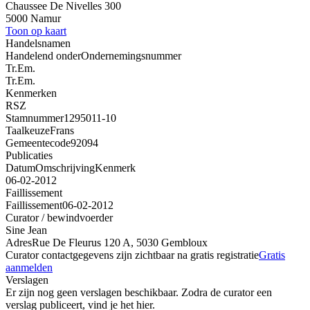
Chaussee De Nivelles 300
5000 Namur
Toon op kaart
Handelsnamen
Handelend onder
Ondernemingsnummer
Tr.Em.
Tr.Em.
Kenmerken
RSZ
Stamnummer
1295011-10
Taalkeuze
Frans
Gemeentecode
92094
Publicaties
Datum
Omschrijving
Kenmerk
06-02-2012
Faillissement
Faillissement
06-02-2012
Curator / bewindvoerder
Sine Jean
Adres
Rue De Fleurus 120 A, 5030 Gembloux
Curator contactgegevens zijn zichtbaar na gratis registratie
Gratis
aanmelden
Verslagen
Er zijn nog geen verslagen beschikbaar. Zodra de curator een
verslag publiceert, vind je het hier.