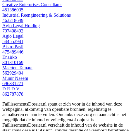
Creative Enterprises Consultants
451386035
Industrial Reengineering & Solutions
463218649
Agio Legal Holding
797408492
Agio Legal
544553941
Bistro Pasil
475489446
Enairko
801310169
Maerten Tamara
562929404
Munir Naeem
696831271
D.R.D.V.
862787878
FaillissementsDossier.nl spant er zich voor in de inhoud van deze
webpagina, afkomstig van openbare bronnen, regelmatig te
actualiseren en aan te vullen. Ondanks deze zorg en aandacht is het
mogelijk dat de inhoud onvolledig en/of onjuist is.
FaillissementsDossier.nl verschaft de inhoud van de website in de
staat zoals deze is ("As is"), zonder garantie of waarborg betreffende