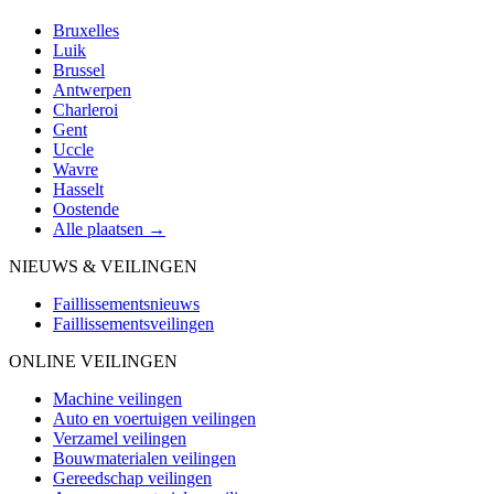
Bruxelles
Luik
Brussel
Antwerpen
Charleroi
Gent
Uccle
Wavre
Hasselt
Oostende
Alle plaatsen →
NIEUWS & VEILINGEN
Faillissementsnieuws
Faillissementsveilingen
ONLINE VEILINGEN
Machine veilingen
Auto en voertuigen veilingen
Verzamel veilingen
Bouwmaterialen veilingen
Gereedschap veilingen