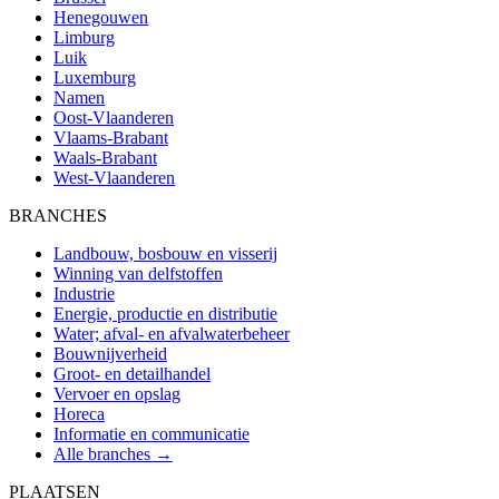
Henegouwen
Limburg
Luik
Luxemburg
Namen
Oost-Vlaanderen
Vlaams-Brabant
Waals-Brabant
West-Vlaanderen
BRANCHES
Landbouw, bosbouw en visserij
Winning van delfstoffen
Industrie
Energie, productie en distributie
Water; afval- en afvalwaterbeheer
Bouwnijverheid
Groot- en detailhandel
Vervoer en opslag
Horeca
Informatie en communicatie
Alle branches →
PLAATSEN