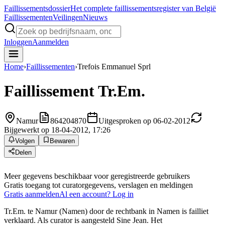
Faillissements
dossier
Het complete faillissementsregister van België
Faillissementen
Veilingen
Nieuws
Inloggen
Aanmelden
Home
›
Faillissementen
›
Trefois Emmanuel Sprl
Faillissement
Tr.Em.
Namur
864204870
Uitgesproken op 06-02-2012
Bijgewerkt op 18-04-2012, 17:26
Volgen
Bewaren
Delen
Meer gegevens beschikbaar voor geregistreerde gebruikers
Gratis toegang tot curatorgegevens, verslagen en meldingen
Gratis aanmelden
Al een account? Log in
Tr.Em. te Namur (Namen) door de rechtbank in Namen is failliet
verklaard. Als curator is aangesteld Sine Jean. Het