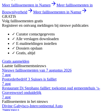
Meer faillissementen in Namen
Meer faillissementen in
Bouwnijverheid
Meer faillissementen in Namur
GRATIS
Volg faillissementen gratis
Registreer en ontvang meldingen bij nieuwe publicaties
✓
Curator contactgegevens
✓
Alle verslagen downloaden
✓
E-mailmeldingen instellen
✓
Dossiers opslaan
✓
Gratis, altijd
Gratis aanmelden
Laatste faillissementsnieuws
Nieuwe faillissementen van 7 augustus 2026
7 aug
Postorderbedrijf 3 Suisses is failliet
7 aug
Restaurant Di Stephano failliet: toekomst oud gemeentehuis ‘s-
Gravenwezel onduidelijk
7 aug
Faillissementen in het nieuws
Divine Gabyisco-Intercontinental Auto
798920011