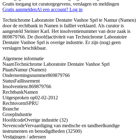
Gratis toegang tot curatorgegevens, verslagen en meldingen
Gratis aanmelden
Al een account? Log in
Technichrome Laboratoire Dentaire Vanhoe Sprl te Namur (Namen)
door de rechtbank in Namen is failliet verklaard. Als curator is
aangesteld Steinier Karl. Het insolventienummer van deze zaak is
869879766. De (hoofd)activiteit van Technichrome Laboratoire
Dentaire Vanhoe Sprl is overige industrie. Er zijn (nog) geen
verslagen beschikbaar.
Algemene informatie
Naam
Technichrome Laboratoire Dentaire Vanhoe Sprl
Plaats
Namur (Namen)
Ondernemingsnummer
869879766
Status
Faillissement
Insolventienr.
869879766
Rechtbank
Namen
Uitgesproken op
02-02-2012
Rechtsvorm
SPRU
Branche
Groep
Industrie
Hoofdcode
Overige industrie (32)
Nevencode
Vervaardiging van medische en tandheelkundige
instrumenten en benodigdheden (32500)
Vestigingen / adressen