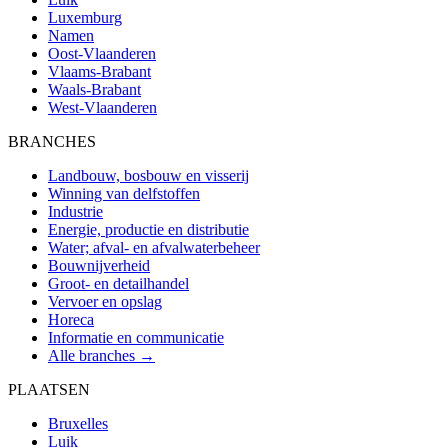
Luxemburg
Namen
Oost-Vlaanderen
Vlaams-Brabant
Waals-Brabant
West-Vlaanderen
BRANCHES
Landbouw, bosbouw en visserij
Winning van delfstoffen
Industrie
Energie, productie en distributie
Water; afval- en afvalwaterbeheer
Bouwnijverheid
Groot- en detailhandel
Vervoer en opslag
Horeca
Informatie en communicatie
Alle branches →
PLAATSEN
Bruxelles
Luik