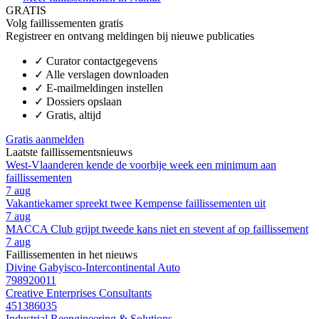
GRATIS
Volg faillissementen gratis
Registreer en ontvang meldingen bij nieuwe publicaties
✓
Curator contactgegevens
✓
Alle verslagen downloaden
✓
E-mailmeldingen instellen
✓
Dossiers opslaan
✓
Gratis, altijd
Gratis aanmelden
Laatste faillissementsnieuws
West-Vlaanderen kende de voorbije week een minimum aan
faillissementen
7 aug
Vakantiekamer spreekt twee Kempense faillissementen uit
7 aug
MACCA Club grijpt tweede kans niet en stevent af op faillissement
7 aug
Faillissementen in het nieuws
Divine Gabyisco-Intercontinental Auto
798920011
Creative Enterprises Consultants
451386035
Industrial Reengineering & Solutions