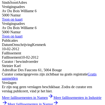
Sinds
Soort
Adres
Vestigingsadres
Av Du Bois Williame 6
5000 Namur
Toon op kaart
Vestigingsadres
Av Du Bois Williame 6
5000 Namur
Toon op kaart
Publicaties
Datum
Omschrijving
Kenmerk
10-02-2012
Faillissement
Faillissement
10-02-2012
Curator / bewindvoerder
Steinier Karl
Adres
Rue Des Faucons 61, 5004 Bouge
Curator contactgegevens zijn zichtbaar na gratis registratie
Gratis
aanmelden
Verslagen
Er zijn nog geen verslagen beschikbaar. Zodra de curator een
verslag publiceert, vind je het hier.
Meer faillissementen in Namen
Meer faillissementen in Industrie
Meer faillissementen in Namur