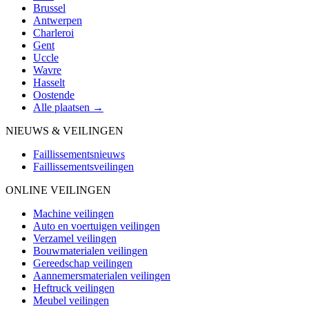
Brussel
Antwerpen
Charleroi
Gent
Uccle
Wavre
Hasselt
Oostende
Alle plaatsen →
NIEUWS & VEILINGEN
Faillissementsnieuws
Faillissementsveilingen
ONLINE VEILINGEN
Machine veilingen
Auto en voertuigen veilingen
Verzamel veilingen
Bouwmaterialen veilingen
Gereedschap veilingen
Aannemersmaterialen veilingen
Heftruck veilingen
Meubel veilingen