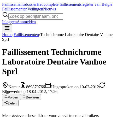
Faillissements
dossier
Het complete faillissementsregister van België
Faillissementen
Veilingen
Nieuws
Inloggen
Aanmelden
Home
›
Faillissementen
›
Technichrome Laboratoire Dentaire Vanhoe
Sprl
Faillissement
Technichrome
Laboratoire Dentaire Vanhoe
Sprl
Namur
869879766
Uitgesproken op 10-02-2012
Bijgewerkt op 18-04-2012, 17:26
Volgen
Bewaren
Delen
Meer gegevens beschikbaar voor geregistreerde gebruikers