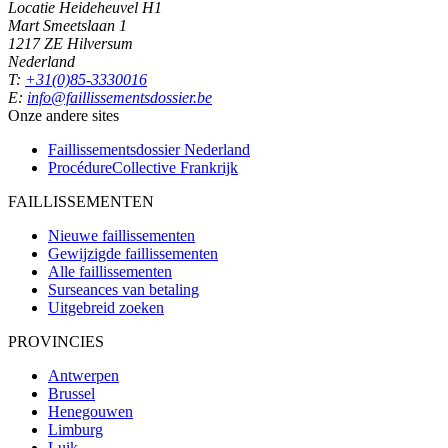
Locatie Heideheuvel H1
Mart Smeetslaan 1
1217 ZE Hilversum
Nederland
T:
+31(0)85-3330016
E:
info@faillissementsdossier.be
Onze andere sites
Faillissementsdossier
Nederland
ProcédureCollective
Frankrijk
FAILLISSEMENTEN
Nieuwe faillissementen
Gewijzigde faillissementen
Alle faillissementen
Surseances van betaling
Uitgebreid zoeken
PROVINCIES
Antwerpen
Brussel
Henegouwen
Limburg
Luik