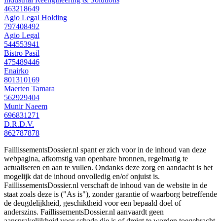
463218649
Agio Legal Holding
797408492
Agio Legal
544553941
Bistro Pasil
475489446
Enairko
801310169
Maerten Tamara
562929404
Munir Naeem
696831271
D.R.D.V.
862787878
FaillissementsDossier.nl spant er zich voor in de inhoud van deze
webpagina, afkomstig van openbare bronnen, regelmatig te
actualiseren en aan te vullen. Ondanks deze zorg en aandacht is het
mogelijk dat de inhoud onvolledig en/of onjuist is.
FaillissementsDossier.nl verschaft de inhoud van de website in de
staat zoals deze is ("As is"), zonder garantie of waarborg betreffende
de deugdelijkheid, geschiktheid voor een bepaald doel of
anderszins. FaillissementsDossier.nl aanvaardt geen
aansprakelijkheid voor schade die is of dreigt te worden toegebracht