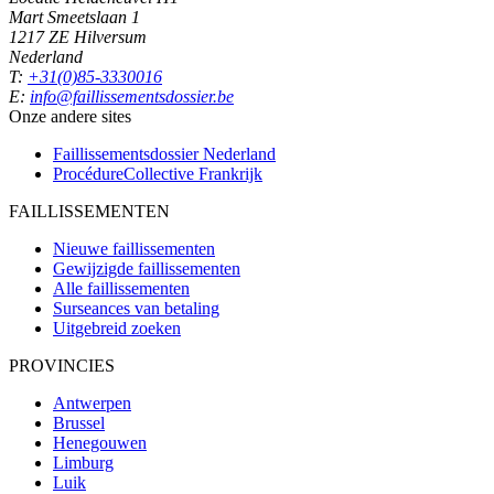
Mart Smeetslaan 1
1217 ZE Hilversum
Nederland
T:
+31(0)85-3330016
E:
info@faillissementsdossier.be
Onze andere sites
Faillissementsdossier
Nederland
ProcédureCollective
Frankrijk
FAILLISSEMENTEN
Nieuwe faillissementen
Gewijzigde faillissementen
Alle faillissementen
Surseances van betaling
Uitgebreid zoeken
PROVINCIES
Antwerpen
Brussel
Henegouwen
Limburg
Luik