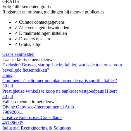
GRATIS
Volg faillissementen gratis
Registreer en ontvang meldingen bij nieuwe publicaties
✓
Curator contactgegevens
✓
Alle verslagen downloaden
✓
E-mailmeldingen instellen
✓
Dossiers opslaan
✓
Gratis, altijd
Gratis aanmelden
Laatste faillissementsnieuws
Exclusief: Brussel, startup Locky failliet, wat is de toekomst voor
beveiligde fietsenrekken?
3 aug
Comment sélectionner une plateforme de paris sportifs fiable ?
30 jul
Prestigieuze winkels te koop na bankroet vastgoedpaus Hibert
30 jul
Faillissementen in het nieuws
Divine Gabyisco-Intercontinental Auto
798920011
Creative Enterprises Consultants
451386035
Industrial Reengineering & Solutions