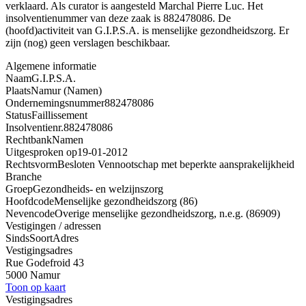
verklaard. Als curator is aangesteld Marchal Pierre Luc. Het
insolventienummer van deze zaak is 882478086. De
(hoofd)activiteit van G.I.P.S.A. is menselijke gezondheidszorg. Er
zijn (nog) geen verslagen beschikbaar.
Algemene informatie
Naam
G.I.P.S.A.
Plaats
Namur (Namen)
Ondernemingsnummer
882478086
Status
Faillissement
Insolventienr.
882478086
Rechtbank
Namen
Uitgesproken op
19-01-2012
Rechtsvorm
Besloten Vennootschap met beperkte aansprakelijkheid
Branche
Groep
Gezondheids- en welzijnszorg
Hoofdcode
Menselijke gezondheidszorg (86)
Nevencode
Overige menselijke gezondheidszorg, n.e.g. (86909)
Vestigingen / adressen
Sinds
Soort
Adres
Vestigingsadres
Rue Godefroid 43
5000 Namur
Toon op kaart
Vestigingsadres