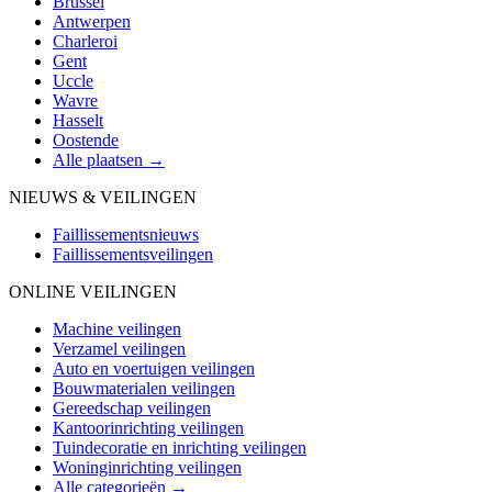
Brussel
Antwerpen
Charleroi
Gent
Uccle
Wavre
Hasselt
Oostende
Alle plaatsen →
NIEUWS & VEILINGEN
Faillissementsnieuws
Faillissementsveilingen
ONLINE VEILINGEN
Machine veilingen
Verzamel veilingen
Auto en voertuigen veilingen
Bouwmaterialen veilingen
Gereedschap veilingen
Kantoorinrichting veilingen
Tuindecoratie en inrichting veilingen
Woninginrichting veilingen
Alle categorieën →