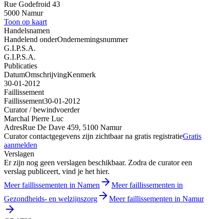
Rue Godefroid 43
5000 Namur
Toon op kaart
Handelsnamen
Handelend onder
Ondernemingsnummer
G.I.P.S.A.
G.I.P.S.A.
Publicaties
Datum
Omschrijving
Kenmerk
30-01-2012
Faillissement
Faillissement
30-01-2012
Curator / bewindvoerder
Marchal Pierre Luc
Adres
Rue De Dave 459, 5100 Namur
Curator contactgegevens zijn zichtbaar na gratis registratie
Gratis
aanmelden
Verslagen
Er zijn nog geen verslagen beschikbaar. Zodra de curator een
verslag publiceert, vind je het hier.
Meer faillissementen in Namen
Meer faillissementen in
Gezondheids- en welzijnszorg
Meer faillissementen in Namur