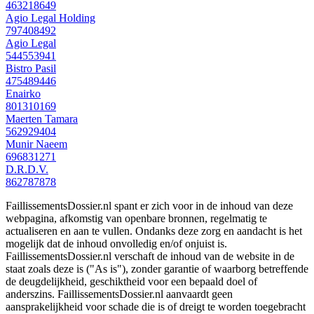
463218649
Agio Legal Holding
797408492
Agio Legal
544553941
Bistro Pasil
475489446
Enairko
801310169
Maerten Tamara
562929404
Munir Naeem
696831271
D.R.D.V.
862787878
FaillissementsDossier.nl spant er zich voor in de inhoud van deze
webpagina, afkomstig van openbare bronnen, regelmatig te
actualiseren en aan te vullen. Ondanks deze zorg en aandacht is het
mogelijk dat de inhoud onvolledig en/of onjuist is.
FaillissementsDossier.nl verschaft de inhoud van de website in de
staat zoals deze is ("As is"), zonder garantie of waarborg betreffende
de deugdelijkheid, geschiktheid voor een bepaald doel of
anderszins. FaillissementsDossier.nl aanvaardt geen
aansprakelijkheid voor schade die is of dreigt te worden toegebracht