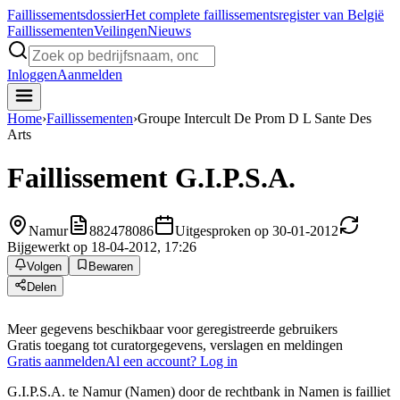
Faillissements
dossier
Het complete faillissementsregister van België
Faillissementen
Veilingen
Nieuws
Inloggen
Aanmelden
Home
›
Faillissementen
›
Groupe Intercult De Prom D L Sante Des
Arts
Faillissement
G.I.P.S.A.
Namur
882478086
Uitgesproken op 30-01-2012
Bijgewerkt op 18-04-2012, 17:26
Volgen
Bewaren
Delen
Meer gegevens beschikbaar voor geregistreerde gebruikers
Gratis toegang tot curatorgegevens, verslagen en meldingen
Gratis aanmelden
Al een account? Log in
G.I.P.S.A. te Namur (Namen) door de rechtbank in Namen is failliet