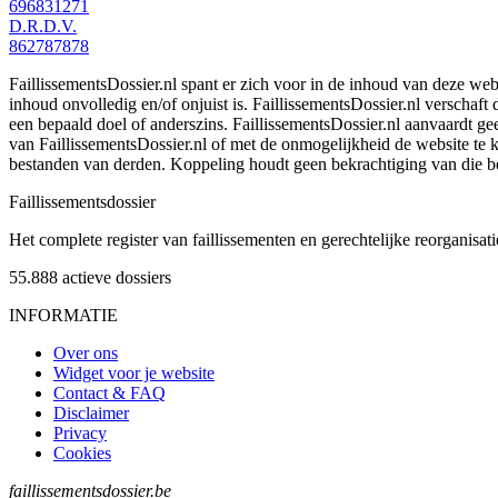
696831271
D.R.D.V.
862787878
FaillissementsDossier.nl spant er zich voor in de inhoud van deze we
inhoud onvolledig en/of onjuist is. FaillissementsDossier.nl verschaft
een bepaald doel of anderszins. FaillissementsDossier.nl aanvaardt gee
van FaillissementsDossier.nl of met de onmogelijkheid de website te
bestanden van derden. Koppeling houdt geen bekrachtiging van die b
Faillissements
dossier
Het complete register van faillissementen en gerechtelijke reorganisati
55.888
actieve dossiers
INFORMATIE
Over ons
Widget voor je website
Contact & FAQ
Disclaimer
Privacy
Cookies
faillissementsdossier.be