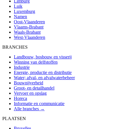
Limburg
Luik
Luxemburg
Namen
Oost-Vlaanderen
Vlaams-Brabant
Waals-Brabant
West-Vlaanderen
BRANCHES
Landbouw, bosbouw en visserij
Winning van delfstoffen
Industrie
Energie, productie en distributie
Water; afval- en afvalwaterbeheer
Bouwnijverheid
Groot- en detailhandel
Vervoer en opslag
Horeca
Informatie en communicatie
Alle branches →
PLAATSEN
Bruxelles