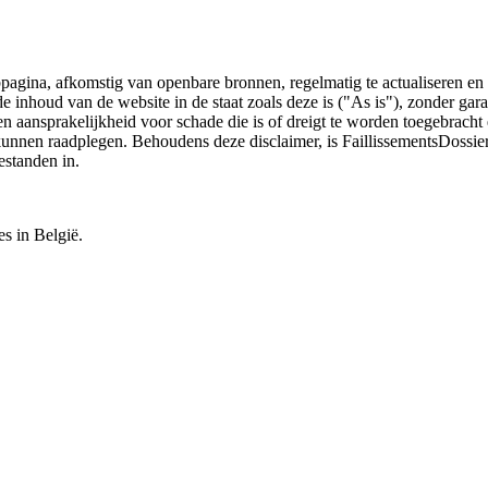
bpagina, afkomstig van openbare bronnen, regelmatig te actualiseren en 
 de inhoud van de website in de staat zoals deze is ("As is"), zonder ga
n aansprakelijkheid voor schade die is of dreigt te worden toegebracht 
 kunnen raadplegen. Behoudens deze disclaimer, is FaillissementsDossi
estanden in.
es in België.