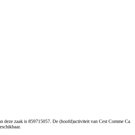
van deze zaak is 859715057. De (hoofd)activiteit van Cest Comme Ca
eschikbaar.