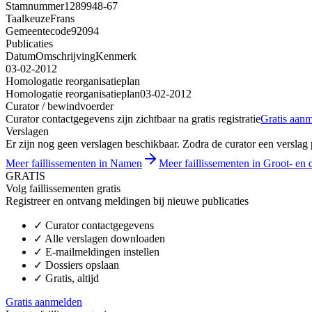
Stamnummer
1289948-67
Taalkeuze
Frans
Gemeentecode
92094
Publicaties
Datum
Omschrijving
Kenmerk
03-02-2012
Homologatie reorganisatieplan
Homologatie reorganisatieplan
03-02-2012
Curator / bewindvoerder
Curator contactgegevens zijn zichtbaar na gratis registratie
Gratis aan
Verslagen
Er zijn nog geen verslagen beschikbaar. Zodra de curator een verslag pu
Meer faillissementen in Namen
Meer faillissementen in Groot- en d
GRATIS
Volg faillissementen gratis
Registreer en ontvang meldingen bij nieuwe publicaties
✓
Curator contactgegevens
✓
Alle verslagen downloaden
✓
E-mailmeldingen instellen
✓
Dossiers opslaan
✓
Gratis, altijd
Gratis aanmelden