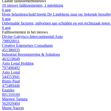
Laatste faillissementsnieuws
10 nieuwe faillissementen, 1 intrekking
6 aug
Hoge belastingschuld breekt De Lindekens zuur op: bekende broodjesza
6 aug
Onbetaalde facturen, miljoenen aan schulden en een rechtszaak tegen
6 aug
Faillissementen in het nieuws
Divine Gabyisco-Intercontinental Auto
798920011
Creative Enterprises Consultants
451386035
Industrial Reengineering & Solutions
463218649
Agio Legal Holding
797408492
Agio Legal
544553941
Bistro Pasil
475489446
Enairko
801310169
Maerten Tamara
562929404
Munir Naeem