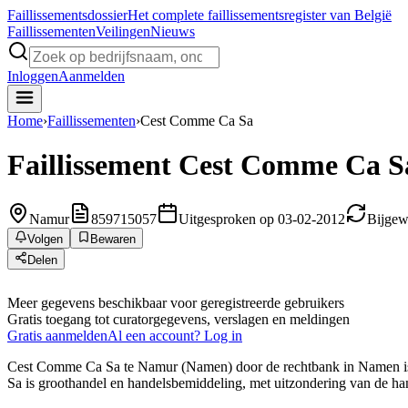
Faillissements
dossier
Het complete faillissementsregister van België
Faillissementen
Veilingen
Nieuws
Inloggen
Aanmelden
Home
›
Faillissementen
›
Cest Comme Ca Sa
Faillissement
Cest Comme Ca S
Namur
859715057
Uitgesproken op 03-02-2012
Bijgew
Volgen
Bewaren
Delen
Meer gegevens beschikbaar voor geregistreerde gebruikers
Gratis toegang tot curatorgegevens, verslagen en meldingen
Gratis aanmelden
Al een account? Log in
Cest Comme Ca Sa te Namur (Namen) door de rechtbank in Namen is fa
Sa is groothandel en handelsbemiddeling, met uitzondering van de han