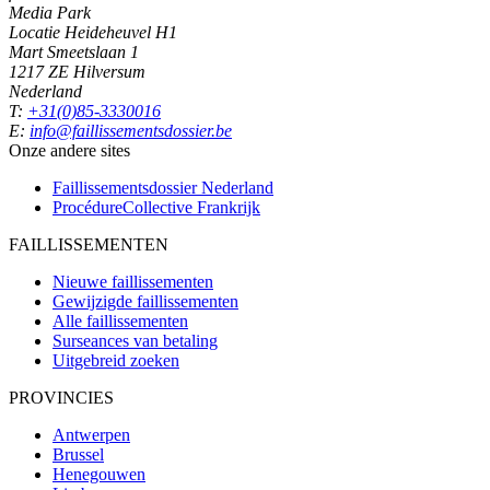
Media Park
Locatie Heideheuvel H1
Mart Smeetslaan 1
1217 ZE Hilversum
Nederland
T:
+31(0)85-3330016
E:
info@faillissementsdossier.be
Onze andere sites
Faillissementsdossier
Nederland
ProcédureCollective
Frankrijk
FAILLISSEMENTEN
Nieuwe faillissementen
Gewijzigde faillissementen
Alle faillissementen
Surseances van betaling
Uitgebreid zoeken
PROVINCIES
Antwerpen
Brussel
Henegouwen