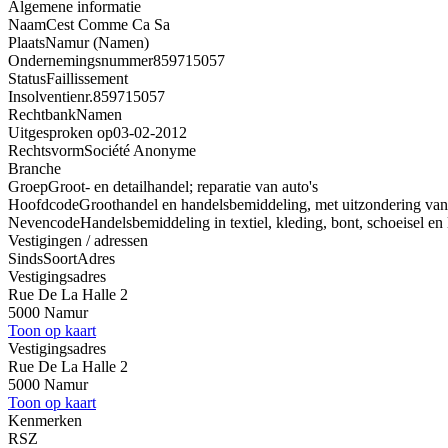
Algemene informatie
Naam
Cest Comme Ca Sa
Plaats
Namur (Namen)
Ondernemingsnummer
859715057
Status
Faillissement
Insolventienr.
859715057
Rechtbank
Namen
Uitgesproken op
03-02-2012
Rechtsvorm
Société Anonyme
Branche
Groep
Groot- en detailhandel; reparatie van auto's
Hoofdcode
Groothandel en handelsbemiddeling, met uitzondering van 
Nevencode
Handelsbemiddeling in textiel, kleding, bont, schoeisel e
Vestigingen / adressen
Sinds
Soort
Adres
Vestigingsadres
Rue De La Halle 2
5000 Namur
Toon op kaart
Vestigingsadres
Rue De La Halle 2
5000 Namur
Toon op kaart
Kenmerken
RSZ