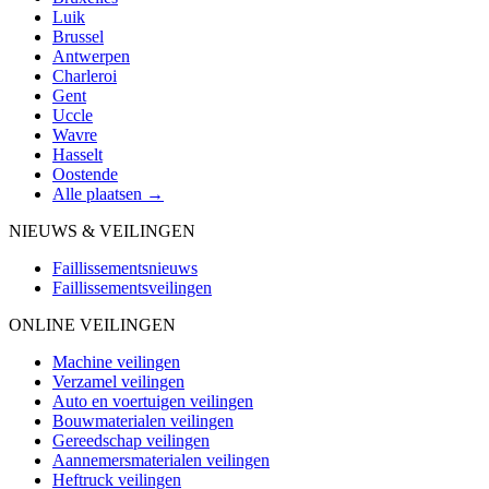
Luik
Brussel
Antwerpen
Charleroi
Gent
Uccle
Wavre
Hasselt
Oostende
Alle plaatsen →
NIEUWS & VEILINGEN
Faillissementsnieuws
Faillissementsveilingen
ONLINE VEILINGEN
Machine veilingen
Verzamel veilingen
Auto en voertuigen veilingen
Bouwmaterialen veilingen
Gereedschap veilingen
Aannemersmaterialen veilingen
Heftruck veilingen