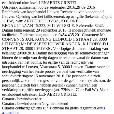
eensluidend uittreksel: LENAERTS CRISTEL
Uitspraak faillissement op 29 september 2016.
29-09-2016
Rechtbank van koophandel Leuven Rechtbank van koophandel
Leuven. Opening van het faillissement, op aangifte (bekentenis) (art.
11 FW), van: ARTECHOC BVBA, KOLONEL
BEGAULTLAAN 15/323, 3012 WILSELE. Referentie: 8242.
Datum faillissement: 29 september 2016. Handelsactiviteit: montage
faciliteiten Ondernemingsnummer: 0454.435.201 Curatoren: Mr
CONVENTS JAN, KONING LEOPOLD 1 STRAAT 28, 3000
LEUVEN; Mr DE VLEESHOUWER ANOUK, K LEOPOLD I
STRAAT 28, 3000 LEUVEN. Voorlopige datum van staking van
betaling: 29/09/2016 Datum neerlegging van de schuldvorderingen:
binnen de termijn van dertig dagen te rekenen vanaf de datum van
uitspraak van het vonnis, ter griffie van de rechtbank van
koophandel te Leuven, Vaartstraat 5, 3000 Leuven. Datum voor de
neerlegging van het eerste proces-verbaal van verificatie van
schuldvorderingen: 15 november 2016. De personen die zich
persoonlijk zeker hebben gesteld voor de gefailleerde (zoals o.m. de
personen die zich borg hebben gesteld) kunnen hiervan een
verklaring ter griffie neerleggen (art. 72bis en 72ter Fail.W.). Voor
eensluidend uittreksel: LENAERTS CRISTEL
Curator / bewindvoerder
Curator / bewindvoerder
Nog niet bekend
Curator contactgegevens zijn zichtbaar na gratis registratie
Gratis
aanmelden