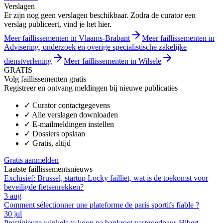
Verslagen
Er zijn nog geen verslagen beschikbaar. Zodra de curator een
verslag publiceert, vind je het hier.
Meer faillissementen in Vlaams-Brabant
Meer faillissementen in
Advisering, onderzoek en overige specialistische zakelijke
dienstverlening
Meer faillissementen in Wilsele
GRATIS
Volg faillissementen gratis
Registreer en ontvang meldingen bij nieuwe publicaties
✓
Curator contactgegevens
✓
Alle verslagen downloaden
✓
E-mailmeldingen instellen
✓
Dossiers opslaan
✓
Gratis, altijd
Gratis aanmelden
Laatste faillissementsnieuws
Exclusief: Brussel, startup Locky failliet, wat is de toekomst voor
beveiligde fietsenrekken?
3 aug
Comment sélectionner une plateforme de paris sportifs fiable ?
30 jul
Prestigieuze winkels te koop na bankroet vastgoedpaus Hibert