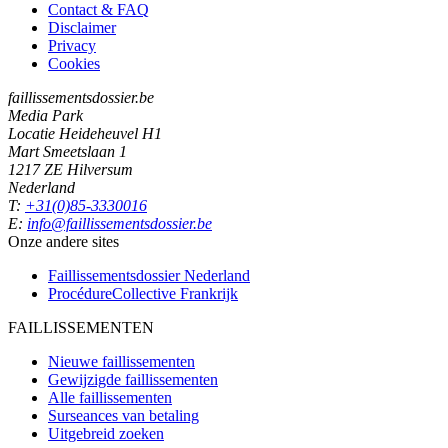
Contact & FAQ
Disclaimer
Privacy
Cookies
faillissementsdossier.be
Media Park
Locatie Heideheuvel H1
Mart Smeetslaan 1
1217 ZE Hilversum
Nederland
T:
+31(0)85-3330016
E:
info@faillissementsdossier.be
Onze andere sites
Faillissementsdossier
Nederland
ProcédureCollective
Frankrijk
FAILLISSEMENTEN
Nieuwe faillissementen
Gewijzigde faillissementen
Alle faillissementen
Surseances van betaling
Uitgebreid zoeken