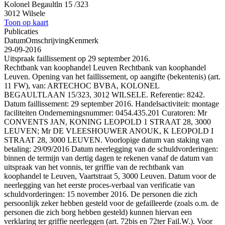
Kolonel Begaultln 15 /323
3012 Wilsele
Toon op kaart
Publicaties
Datum
Omschrijving
Kenmerk
29-09-2016
Uitspraak faillissement op 29 september 2016.
Rechtbank van koophandel Leuven Rechtbank van koophandel
Leuven. Opening van het faillissement, op aangifte (bekentenis) (art.
11 FW), van: ARTECHOC BVBA, KOLONEL
BEGAULTLAAN 15/323, 3012 WILSELE. Referentie: 8242.
Datum faillissement: 29 september 2016. Handelsactiviteit: montage
faciliteiten Ondernemingsnummer: 0454.435.201 Curatoren: Mr
CONVENTS JAN, KONING LEOPOLD 1 STRAAT 28, 3000
LEUVEN; Mr DE VLEESHOUWER ANOUK, K LEOPOLD I
STRAAT 28, 3000 LEUVEN. Voorlopige datum van staking van
betaling: 29/09/2016 Datum neerlegging van de schuldvorderingen:
binnen de termijn van dertig dagen te rekenen vanaf de datum van
uitspraak van het vonnis, ter griffie van de rechtbank van
koophandel te Leuven, Vaartstraat 5, 3000 Leuven. Datum voor de
neerlegging van het eerste proces-verbaal van verificatie van
schuldvorderingen: 15 november 2016. De personen die zich
persoonlijk zeker hebben gesteld voor de gefailleerde (zoals o.m. de
personen die zich borg hebben gesteld) kunnen hiervan een
verklaring ter griffie neerleggen (art. 72bis en 72ter Fail.W.). Voor