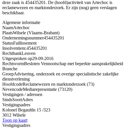
deze zaak is 454435201. De (hoofd)activiteit van Artechoc is
reclamewezen en marktonderzoek. Er zijn (nog) geen verslagen
beschikbaar.
Algemene informatie
Naam
Artechoc
Plaats
Wilsele (Vlaams-Brabant)
Ondernemingsnummer
454435201
Status
Faillissement
Insolventienr.
454435201
Rechtbank
Leuven
Uitgesproken op
29-09-2016
Rechtsvorm
Besloten Vennootschap met beperkte aansprakelijkheid
Branche
Groep
Advisering, onderzoek en overige specialistische zakelijke
dienstverlening
Hoofdcode
Reclamewezen en marktonderzoek (73)
Nevencode
Mediarepresentatie (73120)
Vestigingen / adressen
Sinds
Soort
Adres
Vestigingsadres
Kolonel Begaultln 15 /323
3012 Wilsele
Toon op kaart
Vestigingsadres