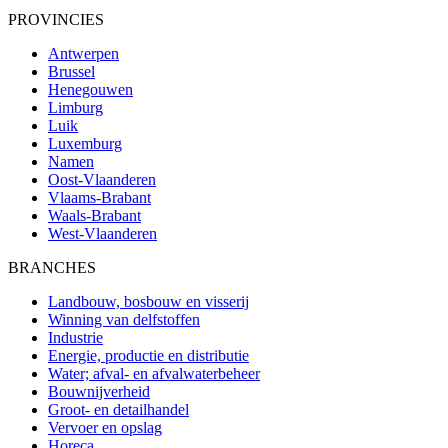
PROVINCIES
Antwerpen
Brussel
Henegouwen
Limburg
Luik
Luxemburg
Namen
Oost-Vlaanderen
Vlaams-Brabant
Waals-Brabant
West-Vlaanderen
BRANCHES
Landbouw, bosbouw en visserij
Winning van delfstoffen
Industrie
Energie, productie en distributie
Water; afval- en afvalwaterbeheer
Bouwnijverheid
Groot- en detailhandel
Vervoer en opslag
Horeca