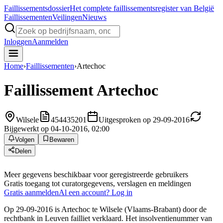
Faillissements
dossier
Het complete faillissementsregister van België
Faillissementen
Veilingen
Nieuws
Inloggen
Aanmelden
Home
›
Faillissementen
›
Artechoc
Faillissement
Artechoc
Wilsele
454435201
Uitgesproken op 29-09-2016
Bijgewerkt op 04-10-2016, 02:00
Volgen
Bewaren
Delen
Meer gegevens beschikbaar voor geregistreerde gebruikers
Gratis toegang tot curatorgegevens, verslagen en meldingen
Gratis aanmelden
Al een account? Log in
Op 29-09-2016 is Artechoc te Wilsele (Vlaams-Brabant) door de
rechtbank in Leuven failliet verklaard. Het insolventienummer van