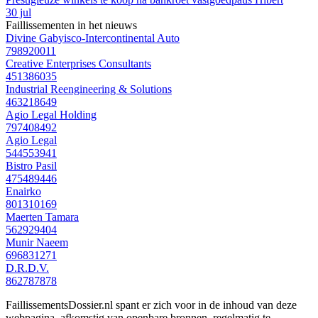
30 jul
Faillissementen in het nieuws
Divine Gabyisco-Intercontinental Auto
798920011
Creative Enterprises Consultants
451386035
Industrial Reengineering & Solutions
463218649
Agio Legal Holding
797408492
Agio Legal
544553941
Bistro Pasil
475489446
Enairko
801310169
Maerten Tamara
562929404
Munir Naeem
696831271
D.R.D.V.
862787878
FaillissementsDossier.nl spant er zich voor in de inhoud van deze
webpagina, afkomstig van openbare bronnen, regelmatig te