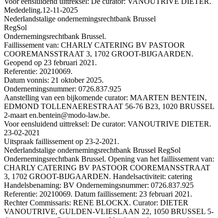
Voor eensluidend uittreksel: De curator: VANOUTRIVE DIETER.
Mededeling.
12-11-2025
Nederlandstalige ondernemingsrechtbank Brussel
RegSol
Ondernemingsrechtbank Brussel.
Faillissement van: CHARLY CATERING BV PASTOOR
COOREMANSSTRAAT 3, 1702 GROOT-BIJGAARDEN.
Geopend op 23 februari 2021.
Referentie: 20210069.
Datum vonnis: 21 oktober 2025.
Ondernemingsnummer: 0726.837.925
Aanstelling van een bijkomende curator: MAARTEN BENTEIN,
EDMOND TOLLENAERESTRAAT 56-76 B23, 1020 BRUSSEL
2-maart en.bentein@modo-law.be.
Voor eensluidend uittreksel: De curator: VANOUTRIVE DIETER.
23-02-2021
Uitspraak faillissement op 23-2-2021.
Nederlandstalige ondernemingsrechtbank Brussel RegSol
Ondernemingsrechtbank Brussel. Opening van het faillissement van:
CHARLY CATERING BV PASTOOR COOREMANSSTRAAT
3, 1702 GROOT-BIJGAARDEN. Handelsactiviteit: catering
Handelsbenaming: BV Ondernemingsnummer: 0726.837.925
Referentie: 20210069. Datum faillissement: 23 februari 2021.
Rechter Commissaris: RENE BLOCKX. Curator: DIETER
VANOUTRIVE, GULDEN-VLIESLAAN 22, 1050 BRUSSEL 5-