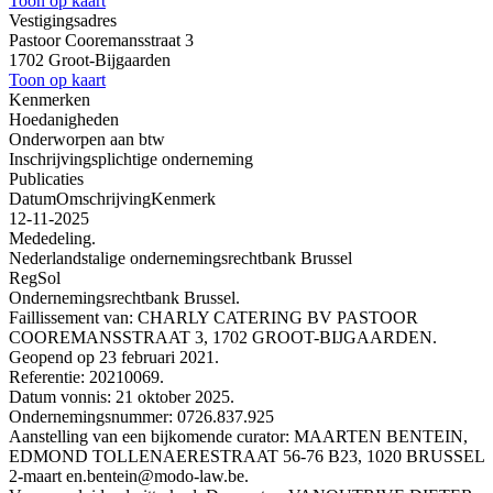
Toon op kaart
Vestigingsadres
Pastoor Cooremansstraat 3
1702 Groot-Bijgaarden
Toon op kaart
Kenmerken
Hoedanigheden
Onderworpen aan btw
Inschrijvingsplichtige onderneming
Publicaties
Datum
Omschrijving
Kenmerk
12-11-2025
Mededeling.
Nederlandstalige ondernemingsrechtbank Brussel
RegSol
Ondernemingsrechtbank Brussel.
Faillissement van: CHARLY CATERING BV PASTOOR
COOREMANSSTRAAT 3, 1702 GROOT-BIJGAARDEN.
Geopend op 23 februari 2021.
Referentie: 20210069.
Datum vonnis: 21 oktober 2025.
Ondernemingsnummer: 0726.837.925
Aanstelling van een bijkomende curator: MAARTEN BENTEIN,
EDMOND TOLLENAERESTRAAT 56-76 B23, 1020 BRUSSEL
2-maart en.bentein@modo-law.be.