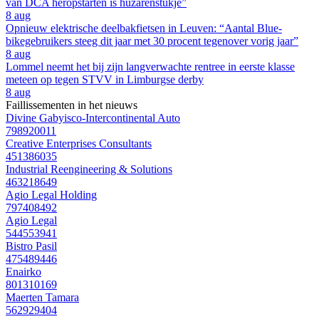
van DCA heropstarten is huzarenstukje”
8 aug
Opnieuw elektrische deelbakfietsen in Leuven: “Aantal Blue-
bikegebruikers steeg dit jaar met 30 procent tegenover vorig jaar”
8 aug
Lommel neemt het bij zijn langverwachte rentree in eerste klasse
meteen op tegen STVV in Limburgse derby
8 aug
Faillissementen in het nieuws
Divine Gabyisco-Intercontinental Auto
798920011
Creative Enterprises Consultants
451386035
Industrial Reengineering & Solutions
463218649
Agio Legal Holding
797408492
Agio Legal
544553941
Bistro Pasil
475489446
Enairko
801310169
Maerten Tamara
562929404