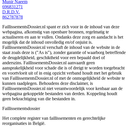
Munir Naeem
696831271
D.R.D.V.
862787878
FaillissementsDossier.nl spant er zich voor in de inhoud van deze
webpagina, afkomstig van openbare bronnen, regelmatig te
actualiseren en aan te vullen. Ondanks deze zorg en aandacht is het
mogelijk dat de inhoud onvolledig en/of onjuist is.
FaillissementsDossier.nl verschaft de inhoud van de website in de
staat zoals deze is ("As is"), zonder garantie of waarborg betreffende
de deugdelijkheid, geschiktheid voor een bepaald doel of
anderszins. FaillissementsDossier.nl aanvaardt geen
aansprakelijkheid voor schade die is of dreigt te worden toegebracht
en voortvloeit uit of in enig opzicht verband houdt met het gebruik
van FaillissementsDossier.nl of met de onmogelijkheid de website te
kunnen raadplegen. Behoudens deze disclaimer, is
FaillissementsDossier.nl niet verantwoordelijk voor kenbaar aan de
webpagina gekoppelde bestanden van derden. Koppeling houdt
geen bekrachtiging van die bestanden in.
Faillissements
dossier
Het complete register van faillissementen en gerechtelijke
reorganisaties in België.