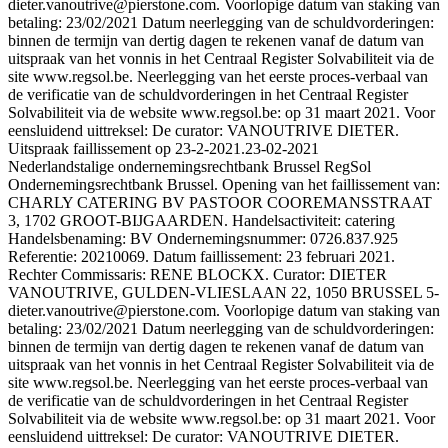
dieter.vanoutrive@pierstone.com. Voorlopige datum van staking van
betaling: 23/02/2021 Datum neerlegging van de schuldvorderingen:
binnen de termijn van dertig dagen te rekenen vanaf de datum van
uitspraak van het vonnis in het Centraal Register Solvabiliteit via de
site www.regsol.be. Neerlegging van het eerste proces-verbaal van
de verificatie van de schuldvorderingen in het Centraal Register
Solvabiliteit via de website www.regsol.be: op 31 maart 2021. Voor
eensluidend uittreksel: De curator: VANOUTRIVE DIETER.
Uitspraak faillissement op 23-2-2021.
23-02-2021
Nederlandstalige ondernemingsrechtbank Brussel RegSol
Ondernemingsrechtbank Brussel. Opening van het faillissement van:
CHARLY CATERING BV PASTOOR COOREMANSSTRAAT
3, 1702 GROOT-BIJGAARDEN. Handelsactiviteit: catering
Handelsbenaming: BV Ondernemingsnummer: 0726.837.925
Referentie: 20210069. Datum faillissement: 23 februari 2021.
Rechter Commissaris: RENE BLOCKX. Curator: DIETER
VANOUTRIVE, GULDEN-VLIESLAAN 22, 1050 BRUSSEL 5-
dieter.vanoutrive@pierstone.com. Voorlopige datum van staking van
betaling: 23/02/2021 Datum neerlegging van de schuldvorderingen:
binnen de termijn van dertig dagen te rekenen vanaf de datum van
uitspraak van het vonnis in het Centraal Register Solvabiliteit via de
site www.regsol.be. Neerlegging van het eerste proces-verbaal van
de verificatie van de schuldvorderingen in het Centraal Register
Solvabiliteit via de website www.regsol.be: op 31 maart 2021. Voor
eensluidend uittreksel: De curator: VANOUTRIVE DIETER.