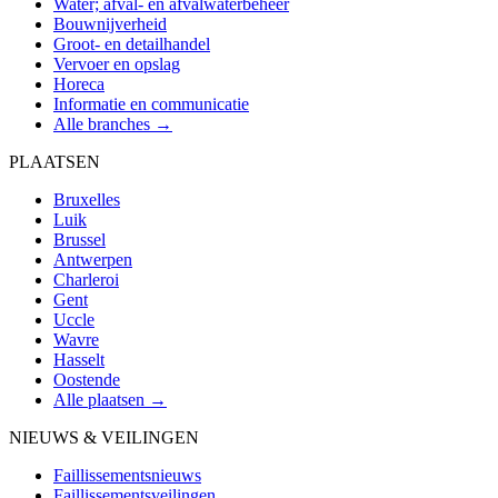
Water; afval- en afvalwaterbeheer
Bouwnijverheid
Groot- en detailhandel
Vervoer en opslag
Horeca
Informatie en communicatie
Alle branches →
PLAATSEN
Bruxelles
Luik
Brussel
Antwerpen
Charleroi
Gent
Uccle
Wavre
Hasselt
Oostende
Alle plaatsen →
NIEUWS & VEILINGEN
Faillissementsnieuws
Faillissementsveilingen