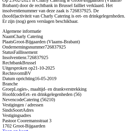
Op 23-02-2021 is Charly Catering te Groot-Bijgaarden (Vlaams-
Brabant) door de rechtbank in Brussel failliet verklaard. Het
insolventienummer van deze zaak is 726837925. De
(hoofd)activiteit van Charly Catering is eet- en drinkgelegenheden.
Er zijn (nog) geen verslagen beschikbaar.
Algemene informatie
Naam
Charly Catering
Plaats
Groot-Bijgaarden (Vlaams-Brabant)
Ondernemingsnummer
726837925
Status
Faillissement
Insolventienr.
726837925
Rechtbank
Brussel
Uitgesproken op
21-10-2025
Rechtsvorm
BV
Datum oprichting
16-05-2019
Branche
Groep
Logies-, maaltijd- en drankverstrekking
Hoofdcode
Eet- en drinkgelegenheden (56)
Nevencode
Catering (56210)
Vestigingen / adressen
Sinds
Soort
Adres
Vestigingsadres
Pastoor Cooremansstraat 3
1702 Groot-Bijgaarden