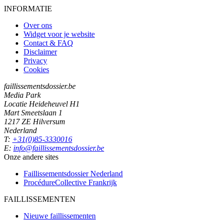
INFORMATIE
Over ons
Widget voor je website
Contact & FAQ
Disclaimer
Privacy
Cookies
faillissementsdossier.be
Media Park
Locatie Heideheuvel H1
Mart Smeetslaan 1
1217 ZE Hilversum
Nederland
T:
+31(0)85-3330016
E:
info@faillissementsdossier.be
Onze andere sites
Faillissementsdossier
Nederland
ProcédureCollective
Frankrijk
FAILLISSEMENTEN
Nieuwe faillissementen