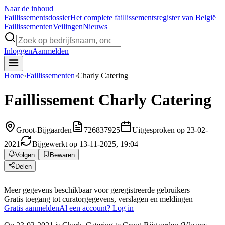
Naar de inhoud
Faillissements
dossier
Het complete faillissementsregister van België
Faillissementen
Veilingen
Nieuws
Inloggen
Aanmelden
Home
›
Faillissementen
›
Charly Catering
Faillissement
Charly Catering
Groot-Bijgaarden
726837925
Uitgesproken op 23-02-
2021
Bijgewerkt op 13-11-2025, 19:04
Volgen
Bewaren
Delen
Meer gegevens beschikbaar voor geregistreerde gebruikers
Gratis toegang tot curatorgegevens, verslagen en meldingen
Gratis aanmelden
Al een account? Log in