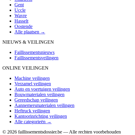
Gent
Uccle
Wavre
Hasselt
Oostende
Alle plaatsen →
NIEUWS & VEILINGEN
Faillissementsnieuws
Faillissementsveilingen
ONLINE VEILINGEN
Machine veilingen
Verzamel veilingen
Auto en voertuigen veilingen
Bouwmaterialen veilingen
Gereedschap veilingen
Aannemersmaterialen veilingen
Heftruck veilingen
Kantoorinrichting veilingen
Alle categorieën →
© 2026 faillissementsdossier.be — Alle rechten voorbehouden