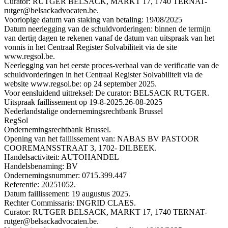
Curator: RUTGER BELSACK, MARKT 17, 1740 TERNAT-
rutger@belsackadvocaten.be.
Voorlopige datum van staking van betaling: 19/08/2025
Datum neerlegging van de schuldvorderingen: binnen de termijn
van dertig dagen te rekenen vanaf de datum van uitspraak van het
vonnis in het Centraal Register Solvabiliteit via de site
www.regsol.be.
Neerlegging van het eerste proces-verbaal van de verificatie van de
schuldvorderingen in het Centraal Register Solvabiliteit via de
website www.regsol.be: op 24 september 2025.
Voor eensluidend uittreksel: De curator: BELSACK RUTGER.
Uitspraak faillissement op 19-8-2025.
26-08-2025
Nederlandstalige ondernemingsrechtbank Brussel
RegSol
Ondernemingsrechtbank Brussel.
Opening van het faillissement van: NABAS BV PASTOOR
COOREMANSSTRAAT 3, 1702- DILBEEK.
Handelsactiviteit: AUTOHANDEL
Handelsbenaming: BV
Ondernemingsnummer: 0715.399.447
Referentie: 20251052.
Datum faillissement: 19 augustus 2025.
Rechter Commissaris: INGRID CLAES.
Curator: RUTGER BELSACK, MARKT 17, 1740 TERNAT-
rutger@belsackadvocaten.be.