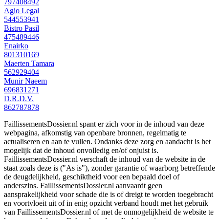
797408492
Agio Legal
544553941
Bistro Pasil
475489446
Enairko
801310169
Maerten Tamara
562929404
Munir Naeem
696831271
D.R.D.V.
862787878
FaillissementsDossier.nl spant er zich voor in de inhoud van deze
webpagina, afkomstig van openbare bronnen, regelmatig te
actualiseren en aan te vullen. Ondanks deze zorg en aandacht is het
mogelijk dat de inhoud onvolledig en/of onjuist is.
FaillissementsDossier.nl verschaft de inhoud van de website in de
staat zoals deze is ("As is"), zonder garantie of waarborg betreffende
de deugdelijkheid, geschiktheid voor een bepaald doel of
anderszins. FaillissementsDossier.nl aanvaardt geen
aansprakelijkheid voor schade die is of dreigt te worden toegebracht
en voortvloeit uit of in enig opzicht verband houdt met het gebruik
van FaillissementsDossier.nl of met de onmogelijkheid de website te