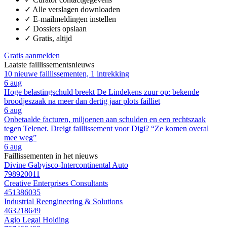
✓
Alle verslagen downloaden
✓
E-mailmeldingen instellen
✓
Dossiers opslaan
✓
Gratis, altijd
Gratis aanmelden
Laatste faillissementsnieuws
10 nieuwe faillissementen, 1 intrekking
6 aug
Hoge belastingschuld breekt De Lindekens zuur op: bekende
broodjeszaak na meer dan dertig jaar plots failliet
6 aug
Onbetaalde facturen, miljoenen aan schulden en een rechtszaak
tegen Telenet. Dreigt faillissement voor Digi? “Ze komen overal
mee weg”
6 aug
Faillissementen in het nieuws
Divine Gabyisco-Intercontinental Auto
798920011
Creative Enterprises Consultants
451386035
Industrial Reengineering & Solutions
463218649
Agio Legal Holding