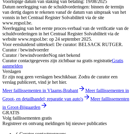
Voorlopige datum van staking van betaling: 19/08/2025
Datum neerlegging van de schuldvorderingen: binnen de termijn
van dertig dagen te rekenen vanaf de datum van uitspraak van het
vonnis in het Centraal Register Solvabiliteit via de site
www.regsol.be.
Neerlegging van het eerste proces-verbaal van de verificatie van de
schuldvorderingen in het Centraal Register Solvabiliteit via de
website www.regsol.be: op 24 september 2025.
Voor eensluidend uittreksel: De curator: BELSACK RUTGER.
Curator / bewindvoerder
Curator / bewindvoerder
Nog niet bekend
Curator contactgegevens zijn zichtbaar na gratis registratie
Gratis
aanmelden
Verslagen
Er zijn nog geen verslagen beschikbaar. Zodra de curator een
verslag publiceert, vind je het hier.
Meer faillissementen in Vlaams-Brabant
Meer faillissementen in
Groot- en detailhandel; reparatie van auto's
Meer faillissementen
in Groot-Bijgaarden
GRATIS
Volg faillissementen gratis
Registreer en ontvang meldingen bij nieuwe publicaties
✓
Curator contactgegevens