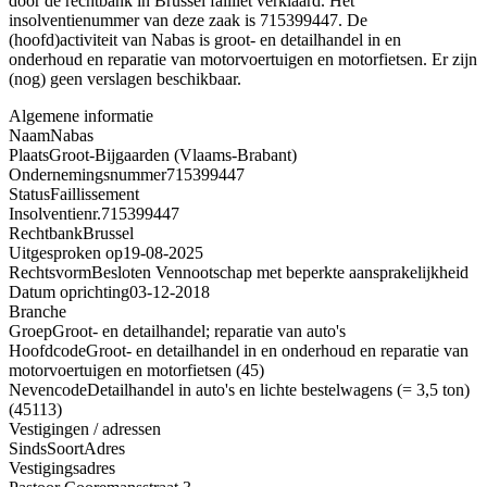
door de rechtbank in Brussel failliet verklaard. Het
insolventienummer van deze zaak is 715399447. De
(hoofd)activiteit van Nabas is groot- en detailhandel in en
onderhoud en reparatie van motorvoertuigen en motorfietsen. Er zijn
(nog) geen verslagen beschikbaar.
Algemene informatie
Naam
Nabas
Plaats
Groot-Bijgaarden (Vlaams-Brabant)
Ondernemingsnummer
715399447
Status
Faillissement
Insolventienr.
715399447
Rechtbank
Brussel
Uitgesproken op
19-08-2025
Rechtsvorm
Besloten Vennootschap met beperkte aansprakelijkheid
Datum oprichting
03-12-2018
Branche
Groep
Groot- en detailhandel; reparatie van auto's
Hoofdcode
Groot- en detailhandel in en onderhoud en reparatie van
motorvoertuigen en motorfietsen (45)
Nevencode
Detailhandel in auto's en lichte bestelwagens (= 3,5 ton)
(45113)
Vestigingen / adressen
Sinds
Soort
Adres
Vestigingsadres