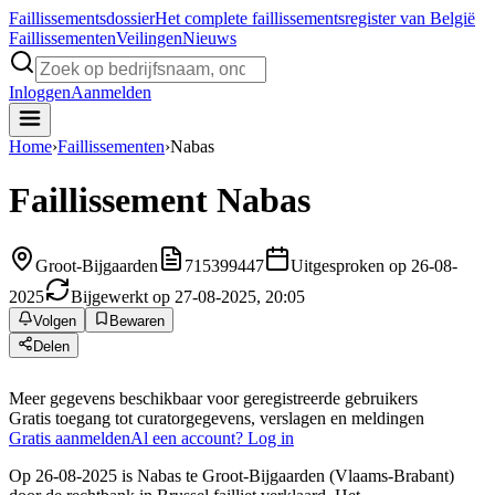
Faillissements
dossier
Het complete faillissementsregister van België
Faillissementen
Veilingen
Nieuws
Inloggen
Aanmelden
Home
›
Faillissementen
›
Nabas
Faillissement
Nabas
Groot-Bijgaarden
715399447
Uitgesproken op 26-08-
2025
Bijgewerkt op 27-08-2025, 20:05
Volgen
Bewaren
Delen
Meer gegevens beschikbaar voor geregistreerde gebruikers
Gratis toegang tot curatorgegevens, verslagen en meldingen
Gratis aanmelden
Al een account? Log in
Op 26-08-2025 is Nabas te Groot-Bijgaarden (Vlaams-Brabant)