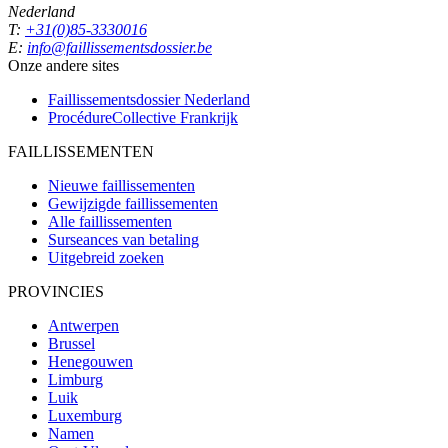
Nederland
T:
+31(0)85-3330016
E:
info@faillissementsdossier.be
Onze andere sites
Faillissementsdossier
Nederland
ProcédureCollective
Frankrijk
FAILLISSEMENTEN
Nieuwe faillissementen
Gewijzigde faillissementen
Alle faillissementen
Surseances van betaling
Uitgebreid zoeken
PROVINCIES
Antwerpen
Brussel
Henegouwen
Limburg
Luik
Luxemburg
Namen