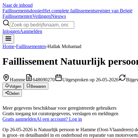
Naar de inhoud
Faillissements
dossier
Het complete faillissementsregister van België
Faillissementen
Veilingen
Nieuws
Inloggen
Aanmelden
Home
›
Faillissementen
›
Hallak Mohamad
Faillissement
Natuurlijk persoo
Hamme
648690270
Uitgesproken op 26-05-2026
Bijge
Volgen
Bewaren
Delen
Meer gegevens beschikbaar voor geregistreerde gebruikers
Gratis toegang tot curatorgegevens, verslagen en meldingen
Gratis aanmelden
Al een account? Log in
Op 26-05-2026 is Natuurlijk persoon te Hamme (Oost-Vlaanderen) door
is groot- en detailhandel in en onderhoud en reparatie van motorvoert