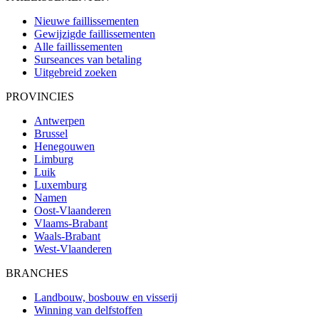
Nieuwe faillissementen
Gewijzigde faillissementen
Alle faillissementen
Surseances van betaling
Uitgebreid zoeken
PROVINCIES
Antwerpen
Brussel
Henegouwen
Limburg
Luik
Luxemburg
Namen
Oost-Vlaanderen
Vlaams-Brabant
Waals-Brabant
West-Vlaanderen
BRANCHES
Landbouw, bosbouw en visserij
Winning van delfstoffen