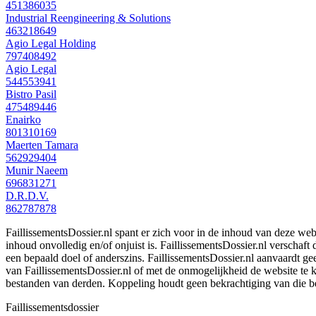
451386035
Industrial Reengineering & Solutions
463218649
Agio Legal Holding
797408492
Agio Legal
544553941
Bistro Pasil
475489446
Enairko
801310169
Maerten Tamara
562929404
Munir Naeem
696831271
D.R.D.V.
862787878
FaillissementsDossier.nl spant er zich voor in de inhoud van deze we
inhoud onvolledig en/of onjuist is. FaillissementsDossier.nl verschaft
een bepaald doel of anderszins. FaillissementsDossier.nl aanvaardt gee
van FaillissementsDossier.nl of met de onmogelijkheid de website te
bestanden van derden. Koppeling houdt geen bekrachtiging van die b
Faillissements
dossier