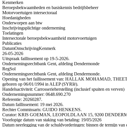
Kenmerken
Beroepsbekwaamheden en basiskennis bedrijfsbeheer
Motorvoertuigen intersectoraal
Hoedanigheden
Onderworpen aan btw
Inschrijvingsplichtige onderneming
Toelatingen
Intersectorale beroepsbekwaamheid motorvoertuigen
Publicaties
Datum
Omschrijving
Kenmerk
26-05-2026
Uitspraak faillissement op 19-5-2026.
Ondernemingsrechtbank Gent, afdeling Dendermonde
RegSol
Ondernemingsrechtbank Gent, afdeling Dendermonde.
Opening van het faillissement van: HALLAK MOHAMAD, THEET
geboren op 06/01/1994 in ALEP (SYRIë).
Handelsactiviteit: Carrosserieherstelling (inclusief spuiten en verven)
Ondernemingsnummer: 0648.690.270
Referentie: 20260287.
Datum faillissement: 19 mei 2026.
Rechter Commissaris: GUIDO HENKENS.
Curator: KRIS GOEMAN, LEOPOLDLAAN 15, 9200 DENDERMON
Voorlopige datum van staking van betaling: 19/05/2026
Datum neerlegging van de schuldvorderingen: binnen de termijn van de