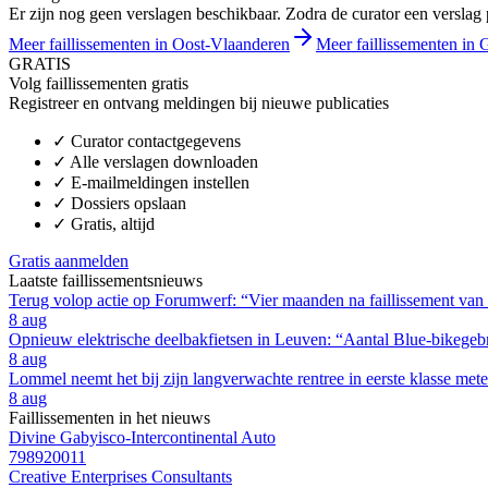
Er zijn nog geen verslagen beschikbaar. Zodra de curator een verslag pu
Meer faillissementen in Oost-Vlaanderen
Meer faillissementen in G
GRATIS
Volg faillissementen gratis
Registreer en ontvang meldingen bij nieuwe publicaties
✓
Curator contactgegevens
✓
Alle verslagen downloaden
✓
E-mailmeldingen instellen
✓
Dossiers opslaan
✓
Gratis, altijd
Gratis aanmelden
Laatste faillissementsnieuws
Terug volop actie op Forumwerf: “Vier maanden na faillissement van
8 aug
Opnieuw elektrische deelbakfietsen in Leuven: “Aantal Blue-bikegebru
8 aug
Lommel neemt het bij zijn langverwachte rentree in eerste klasse m
8 aug
Faillissementen in het nieuws
Divine Gabyisco-Intercontinental Auto
798920011
Creative Enterprises Consultants