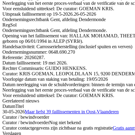
Neerlegging van het eerste proces-verbaal van de verificatie van de s
Voor eensluidend uittreksel: De curator: GOEMAN KRIS.
Uitspraak faillissement op 19-5-2026.
26-05-2026
Ondernemingsrechtbank Gent, afdeling Dendermonde
RegSol
Ondernemingsrechtbank Gent, afdeling Dendermonde.
Opening van het faillissement van: HALLAK MOHAMAD, THEET
geboren op 06/01/1994 in ALEP (SYRIë).
Handelsactiviteit: Carrosserieherstelling (inclusief spuiten en verven)
Ondernemingsnummer: 0648.690.270
Referentie: 20260287.
Datum faillissement: 19 mei 2026.
Rechter Commissaris: GUIDO HENKENS.
Curator: KRIS GOEMAN, LEOPOLDLAAN 15, 9200 DENDERMON
Voorlopige datum van staking van betaling: 19/05/2026
Datum neerlegging van de schuldvorderingen: binnen de termijn van de
Neerlegging van het eerste proces-verbaal van de verificatie van de s
Voor eensluidend uittreksel: De curator: GOEMAN KRIS.
Gerelateerd nieuws
Datum
Titel
30-05-2026
Maar liefst 39 faillissementen in Oost-Vlaanderen
Curator / bewindvoerder
Curator / bewindvoerder
Nog niet bekend
Curator contactgegevens zijn zichtbaar na gratis registratie
Gratis aan
Verslagen