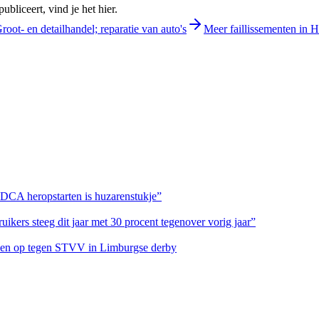
bliceert, vind je het hier.
root- en detailhandel; reparatie van auto's
Meer faillissementen in
 DCA heropstarten is huzarenstukje”
ikers steeg dit jaar met 30 procent tegenover vorig jaar”
eteen op tegen STVV in Limburgse derby