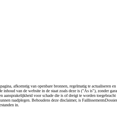
bpagina, afkomstig van openbare bronnen, regelmatig te actualiseren en 
 de inhoud van de website in de staat zoals deze is ("As is"), zonder ga
n aansprakelijkheid voor schade die is of dreigt te worden toegebracht 
 kunnen raadplegen. Behoudens deze disclaimer, is FaillissementsDossi
estanden in.