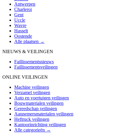
Antwerpen
Charleroi
Gent
Uccle
Wavre
Hasselt
Oostende
Alle plaatsen →
NIEUWS & VEILINGEN
Faillissementsnieuws
Faillissementsveilingen
ONLINE VEILINGEN
Machine veilingen
Verzamel veilingen
Auto en voertuigen veilingen
Bouwmaterialen veilingen
Gereedschap veilingen
Aannemersmaterialen veilingen
Heftruck veilingen
Kantoorinrichting veilingen
Alle categorieën →