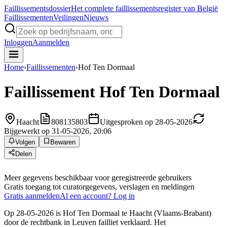
Faillissements
dossier
Het complete faillissementsregister van België
Faillissementen
Veilingen
Nieuws
Inloggen
Aanmelden
Home
›
Faillissementen
›
Hof Ten Dormaal
Faillissement
Hof Ten Dormaal
Haacht
808135803
Uitgesproken op 28-05-2026
Bijgewerkt op 31-05-2026, 20:06
Volgen
Bewaren
Delen
Meer gegevens beschikbaar voor geregistreerde gebruikers
Gratis toegang tot curatorgegevens, verslagen en meldingen
Gratis aanmelden
Al een account? Log in
Op 28-05-2026 is Hof Ten Dormaal te Haacht (Vlaams-Brabant)
door de rechtbank in Leuven failliet verklaard. Het