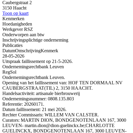
Caubergstraat 2
3150 Haacht
Toon op kaart
Kenmerken
Hoedanigheden
Werkgever RSZ
Onderworpen aan btw
Inschrijvingsplichtige onderneming
Publicaties
Datum
Omschrijving
Kenmerk
28-05-2026
Uitspraak faillissement op 21-5-2026.
Ondernemingsrechtbank Leuven
RegSol
Ondernemingsrechtbank Leuven.
Opening van het faillissement van: HOF TEN DORMAAL NV
CAUBERGSTRAAT(TIL) 2, 3150 HAACHT.
Handelsactiviteit: artisanale bierbrouwerij
Ondernemingsnummer: 0808.135.803
Referentie: 20260171.
Datum faillissement: 21 mei 2026.
Rechter Commissaris: WILLEM VAN CALSTER.
Curators: MARTIN DION, BONDGENOTENLAAN 167, 3000
LEUVEN- martin.dion@dion-guelinckx.be;CHARLOTTE
GUELINCKX, BONDGENOTENLAAN 167, 3000 LEUVEN-