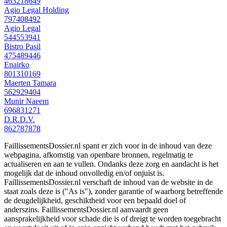
463218649
Agio Legal Holding
797408492
Agio Legal
544553941
Bistro Pasil
475489446
Enairko
801310169
Maerten Tamara
562929404
Munir Naeem
696831271
D.R.D.V.
862787878
FaillissementsDossier.nl spant er zich voor in de inhoud van deze
webpagina, afkomstig van openbare bronnen, regelmatig te
actualiseren en aan te vullen. Ondanks deze zorg en aandacht is het
mogelijk dat de inhoud onvolledig en/of onjuist is.
FaillissementsDossier.nl verschaft de inhoud van de website in de
staat zoals deze is ("As is"), zonder garantie of waarborg betreffende
de deugdelijkheid, geschiktheid voor een bepaald doel of
anderszins. FaillissementsDossier.nl aanvaardt geen
aansprakelijkheid voor schade die is of dreigt te worden toegebracht