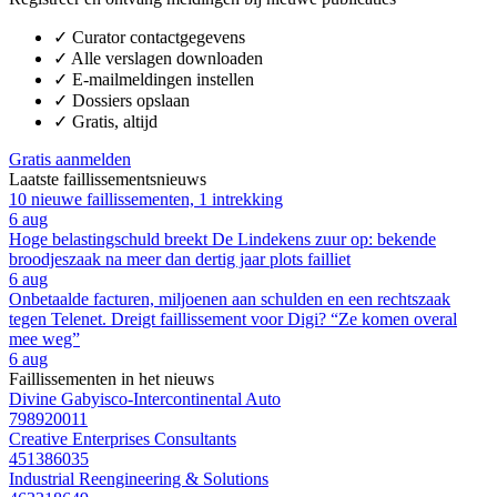
✓
Curator contactgegevens
✓
Alle verslagen downloaden
✓
E-mailmeldingen instellen
✓
Dossiers opslaan
✓
Gratis, altijd
Gratis aanmelden
Laatste faillissementsnieuws
10 nieuwe faillissementen, 1 intrekking
6 aug
Hoge belastingschuld breekt De Lindekens zuur op: bekende
broodjeszaak na meer dan dertig jaar plots failliet
6 aug
Onbetaalde facturen, miljoenen aan schulden en een rechtszaak
tegen Telenet. Dreigt faillissement voor Digi? “Ze komen overal
mee weg”
6 aug
Faillissementen in het nieuws
Divine Gabyisco-Intercontinental Auto
798920011
Creative Enterprises Consultants
451386035
Industrial Reengineering & Solutions