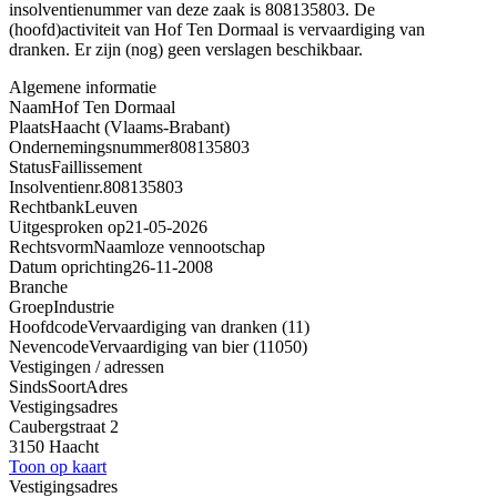
insolventienummer van deze zaak is 808135803. De
(hoofd)activiteit van Hof Ten Dormaal is vervaardiging van
dranken. Er zijn (nog) geen verslagen beschikbaar.
Algemene informatie
Naam
Hof Ten Dormaal
Plaats
Haacht (Vlaams-Brabant)
Ondernemingsnummer
808135803
Status
Faillissement
Insolventienr.
808135803
Rechtbank
Leuven
Uitgesproken op
21-05-2026
Rechtsvorm
Naamloze vennootschap
Datum oprichting
26-11-2008
Branche
Groep
Industrie
Hoofdcode
Vervaardiging van dranken (11)
Nevencode
Vervaardiging van bier (11050)
Vestigingen / adressen
Sinds
Soort
Adres
Vestigingsadres
Caubergstraat 2
3150 Haacht
Toon op kaart
Vestigingsadres