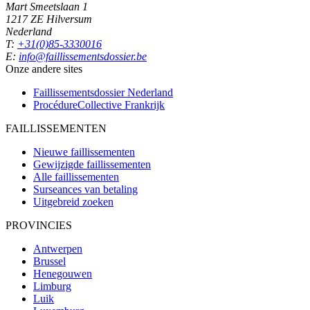
Mart Smeetslaan 1
1217 ZE Hilversum
Nederland
T:
+31(0)85-3330016
E:
info@faillissementsdossier.be
Onze andere sites
Faillissementsdossier
Nederland
ProcédureCollective
Frankrijk
FAILLISSEMENTEN
Nieuwe faillissementen
Gewijzigde faillissementen
Alle faillissementen
Surseances van betaling
Uitgebreid zoeken
PROVINCIES
Antwerpen
Brussel
Henegouwen
Limburg
Luik