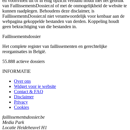
en voortvloeit uit of in enig opzicht verband houdt met het gebruik
van FaillissementsDossier.nl of met de onmogelijkheid de website te
kunnen raadplegen. Behoudens deze disclaimer, is
FaillissementsDossier.nl niet verantwoordelijk voor kenbaar aan de
webpagina gekoppelde bestanden van derden. Koppeling houdt
geen bekrachtiging van die bestanden in.
Faillissements
dossier
Het complete register van faillissementen en gerechtelijke
reorganisaties in België.
55.888
actieve dossiers
INFORMATIE
Over ons
Widget voor je website
Contact & FAQ
Disclaimer
Privacy
Cookies
faillissementsdossier.be
Media Park
Locatie Heideheuvel H1