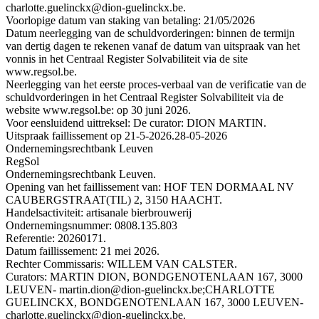
charlotte.guelinckx@dion-guelinckx.be.
Voorlopige datum van staking van betaling: 21/05/2026
Datum neerlegging van de schuldvorderingen: binnen de termijn
van dertig dagen te rekenen vanaf de datum van uitspraak van het
vonnis in het Centraal Register Solvabiliteit via de site
www.regsol.be.
Neerlegging van het eerste proces-verbaal van de verificatie van de
schuldvorderingen in het Centraal Register Solvabiliteit via de
website www.regsol.be: op 30 juni 2026.
Voor eensluidend uittreksel: De curator: DION MARTIN.
Uitspraak faillissement op 21-5-2026.
28-05-2026
Ondernemingsrechtbank Leuven
RegSol
Ondernemingsrechtbank Leuven.
Opening van het faillissement van: HOF TEN DORMAAL NV
CAUBERGSTRAAT(TIL) 2, 3150 HAACHT.
Handelsactiviteit: artisanale bierbrouwerij
Ondernemingsnummer: 0808.135.803
Referentie: 20260171.
Datum faillissement: 21 mei 2026.
Rechter Commissaris: WILLEM VAN CALSTER.
Curators: MARTIN DION, BONDGENOTENLAAN 167, 3000
LEUVEN- martin.dion@dion-guelinckx.be;CHARLOTTE
GUELINCKX, BONDGENOTENLAAN 167, 3000 LEUVEN-
charlotte.guelinckx@dion-guelinckx.be.