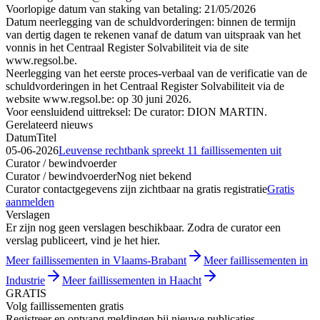
Voorlopige datum van staking van betaling: 21/05/2026
Datum neerlegging van de schuldvorderingen: binnen de termijn
van dertig dagen te rekenen vanaf de datum van uitspraak van het
vonnis in het Centraal Register Solvabiliteit via de site
www.regsol.be.
Neerlegging van het eerste proces-verbaal van de verificatie van de
schuldvorderingen in het Centraal Register Solvabiliteit via de
website www.regsol.be: op 30 juni 2026.
Voor eensluidend uittreksel: De curator: DION MARTIN.
Gerelateerd nieuws
Datum
Titel
05-06-2026
Leuvense rechtbank spreekt 11 faillissementen uit
Curator / bewindvoerder
Curator / bewindvoerder
Nog niet bekend
Curator contactgegevens zijn zichtbaar na gratis registratie
Gratis
aanmelden
Verslagen
Er zijn nog geen verslagen beschikbaar. Zodra de curator een
verslag publiceert, vind je het hier.
Meer faillissementen in Vlaams-Brabant
Meer faillissementen in
Industrie
Meer faillissementen in Haacht
GRATIS
Volg faillissementen gratis
Registreer en ontvang meldingen bij nieuwe publicaties