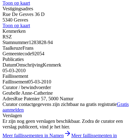
Toon op kaart
Vestigingsadres
Rue De Gesves 36 D
5340 Gesves
Toon op kaart
Kenmerken
RSZ
Stamnummer
1283828-94
Taalkeuze
Frans
Gemeentecode
92054
Publicaties
Datum
Omschrijving
Kenmerk
05-03-2010
Faillissement
Faillissement
05-03-2010
Curator / bewindvoerder
Geubelle Anne-Catherine
Adres
Rue Patenier 57, 5000 Namur
Curator contactgegevens zijn zichtbaar na gratis registratie
Gratis
aanmelden
Verslagen
Er zijn nog geen verslagen beschikbaar. Zodra de curator een
verslag publiceert, vind je het hier.
Meer faillissementen in Namen
Meer faillissementen in