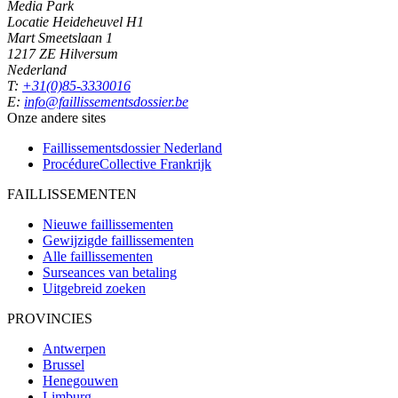
Media Park
Locatie Heideheuvel H1
Mart Smeetslaan 1
1217 ZE Hilversum
Nederland
T:
+31(0)85-3330016
E:
info@faillissementsdossier.be
Onze andere sites
Faillissementsdossier
Nederland
ProcédureCollective
Frankrijk
FAILLISSEMENTEN
Nieuwe faillissementen
Gewijzigde faillissementen
Alle faillissementen
Surseances van betaling
Uitgebreid zoeken
PROVINCIES
Antwerpen
Brussel
Henegouwen
Limburg