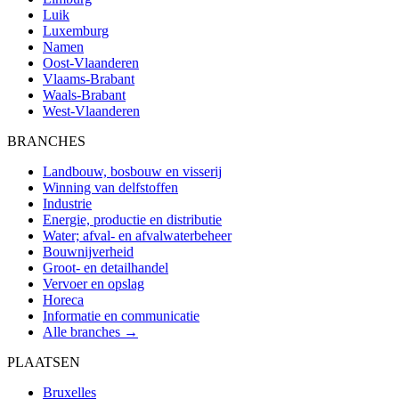
Luik
Luxemburg
Namen
Oost-Vlaanderen
Vlaams-Brabant
Waals-Brabant
West-Vlaanderen
BRANCHES
Landbouw, bosbouw en visserij
Winning van delfstoffen
Industrie
Energie, productie en distributie
Water; afval- en afvalwaterbeheer
Bouwnijverheid
Groot- en detailhandel
Vervoer en opslag
Horeca
Informatie en communicatie
Alle branches →
PLAATSEN
Bruxelles