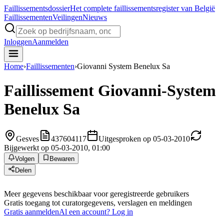
Faillissements
dossier
Het complete faillissementsregister van België
Faillissementen
Veilingen
Nieuws
Inloggen
Aanmelden
Home
›
Faillissementen
›
Giovanni System Benelux Sa
Faillissement
Giovanni-System
Benelux Sa
Gesves
437604117
Uitgesproken op 05-03-2010
Bijgewerkt op 05-03-2010, 01:00
Volgen
Bewaren
Delen
Meer gegevens beschikbaar voor geregistreerde gebruikers
Gratis toegang tot curatorgegevens, verslagen en meldingen
Gratis aanmelden
Al een account? Log in