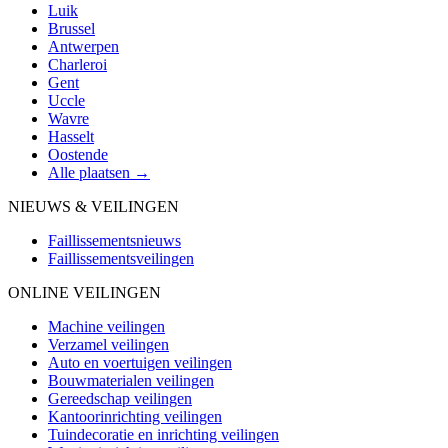
Luik
Brussel
Antwerpen
Charleroi
Gent
Uccle
Wavre
Hasselt
Oostende
Alle plaatsen →
NIEUWS & VEILINGEN
Faillissementsnieuws
Faillissementsveilingen
ONLINE VEILINGEN
Machine veilingen
Verzamel veilingen
Auto en voertuigen veilingen
Bouwmaterialen veilingen
Gereedschap veilingen
Kantoorinrichting veilingen
Tuindecoratie en inrichting veilingen