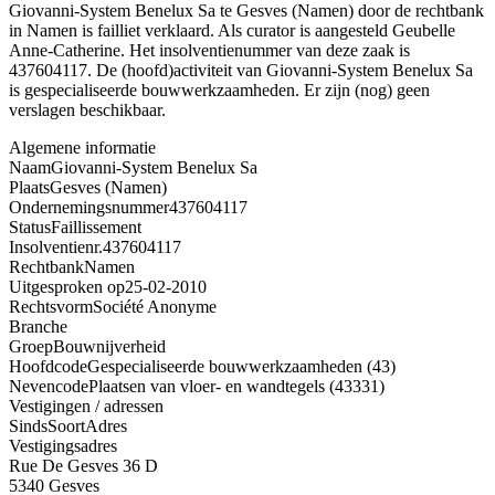
Giovanni-System Benelux Sa te Gesves (Namen) door de rechtbank
in Namen is failliet verklaard. Als curator is aangesteld Geubelle
Anne-Catherine. Het insolventienummer van deze zaak is
437604117. De (hoofd)activiteit van Giovanni-System Benelux Sa
is gespecialiseerde bouwwerkzaamheden. Er zijn (nog) geen
verslagen beschikbaar.
Algemene informatie
Naam
Giovanni-System Benelux Sa
Plaats
Gesves (Namen)
Ondernemingsnummer
437604117
Status
Faillissement
Insolventienr.
437604117
Rechtbank
Namen
Uitgesproken op
25-02-2010
Rechtsvorm
Société Anonyme
Branche
Groep
Bouwnijverheid
Hoofdcode
Gespecialiseerde bouwwerkzaamheden (43)
Nevencode
Plaatsen van vloer- en wandtegels (43331)
Vestigingen / adressen
Sinds
Soort
Adres
Vestigingsadres
Rue De Gesves 36 D
5340 Gesves