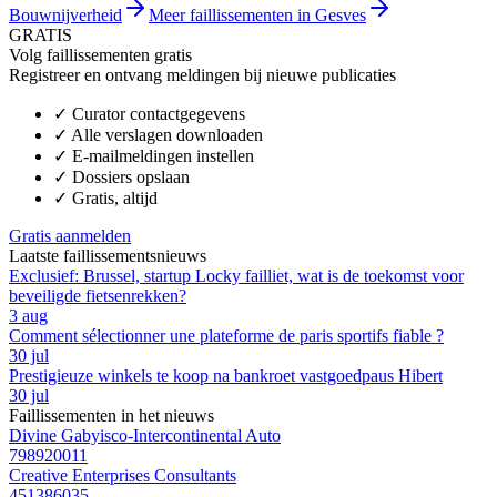
Bouwnijverheid
Meer faillissementen in Gesves
GRATIS
Volg faillissementen gratis
Registreer en ontvang meldingen bij nieuwe publicaties
✓
Curator contactgegevens
✓
Alle verslagen downloaden
✓
E-mailmeldingen instellen
✓
Dossiers opslaan
✓
Gratis, altijd
Gratis aanmelden
Laatste faillissementsnieuws
Exclusief: Brussel, startup Locky failliet, wat is de toekomst voor
beveiligde fietsenrekken?
3 aug
Comment sélectionner une plateforme de paris sportifs fiable ?
30 jul
Prestigieuze winkels te koop na bankroet vastgoedpaus Hibert
30 jul
Faillissementen in het nieuws
Divine Gabyisco-Intercontinental Auto
798920011
Creative Enterprises Consultants
451386035