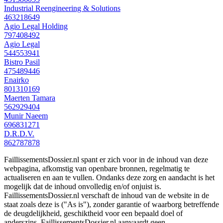
Industrial Reengineering & Solutions
463218649
Agio Legal Holding
797408492
Agio Legal
544553941
Bistro Pasil
475489446
Enairko
801310169
Maerten Tamara
562929404
Munir Naeem
696831271
D.R.D.V.
862787878
FaillissementsDossier.nl spant er zich voor in de inhoud van deze
webpagina, afkomstig van openbare bronnen, regelmatig te
actualiseren en aan te vullen. Ondanks deze zorg en aandacht is het
mogelijk dat de inhoud onvolledig en/of onjuist is.
FaillissementsDossier.nl verschaft de inhoud van de website in de
staat zoals deze is ("As is"), zonder garantie of waarborg betreffende
de deugdelijkheid, geschiktheid voor een bepaald doel of
anderszins. FaillissementsDossier.nl aanvaardt geen