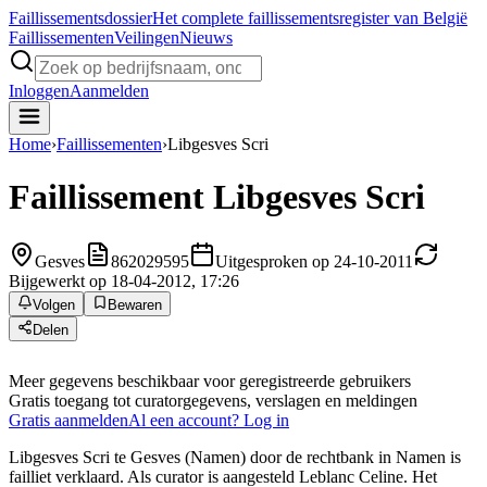
Faillissements
dossier
Het complete faillissementsregister van België
Faillissementen
Veilingen
Nieuws
Inloggen
Aanmelden
Home
›
Faillissementen
›
Libgesves Scri
Faillissement
Libgesves Scri
Gesves
862029595
Uitgesproken op 24-10-2011
Bijgewerkt op 18-04-2012, 17:26
Volgen
Bewaren
Delen
Meer gegevens beschikbaar voor geregistreerde gebruikers
Gratis toegang tot curatorgegevens, verslagen en meldingen
Gratis aanmelden
Al een account? Log in
Libgesves Scri te Gesves (Namen) door de rechtbank in Namen is
failliet verklaard. Als curator is aangesteld Leblanc Celine. Het