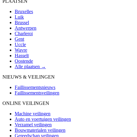
PLAATSEN
Bruxelles
Luik
Brussel
Antwerpen
Charleroi
Gent
Uccle
Wavre
Hasselt
Oostende
Alle plaatsen →
NIEUWS & VEILINGEN
Faillissementsnieuws
Faillissementsveilingen
ONLINE VEILINGEN
Machine veilingen
Auto en voertuigen veilingen
Verzamel veilingen
Bouwmaterialen veilingen
Gereedschap veilingen