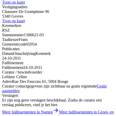
Toon op kaart
Vestigingsadres
Chaussee De Gramptinne 96
5340 Gesves
Toon op kaart
Kenmerken
RSZ
Stamnummer
1306621-03
Taalkeuze
Frans
Gemeentecode
92054
Publicaties
Datum
Omschrijving
Kenmerk
24-10-2011
Faillissement
Faillissement
24-10-2011
Curator / bewindvoerder
Leblanc Celine
Adres
Rue Des Faucons 61, 5004 Bouge
Curator contactgegevens zijn zichtbaar na gratis registratie
Gratis
aanmelden
Verslagen
Er zijn nog geen verslagen beschikbaar. Zodra de curator een
verslag publiceert, vind je het hier.
Meer faillissementen in Namen
Meer faillissementen in Groot- en