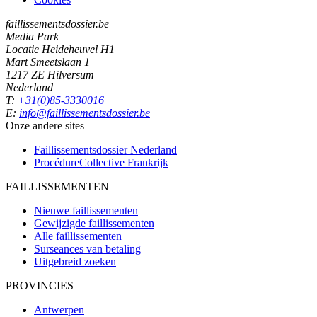
faillissementsdossier.be
Media Park
Locatie Heideheuvel H1
Mart Smeetslaan 1
1217 ZE Hilversum
Nederland
T:
+31(0)85-3330016
E:
info@faillissementsdossier.be
Onze andere sites
Faillissementsdossier
Nederland
ProcédureCollective
Frankrijk
FAILLISSEMENTEN
Nieuwe faillissementen
Gewijzigde faillissementen
Alle faillissementen
Surseances van betaling
Uitgebreid zoeken
PROVINCIES
Antwerpen