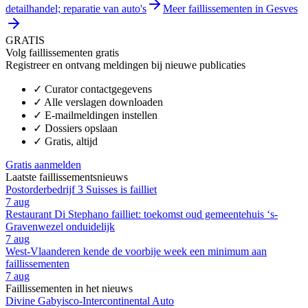
detailhandel; reparatie van auto's
Meer faillissementen in Gesves
GRATIS
Volg faillissementen gratis
Registreer en ontvang meldingen bij nieuwe publicaties
✓
Curator contactgegevens
✓
Alle verslagen downloaden
✓
E-mailmeldingen instellen
✓
Dossiers opslaan
✓
Gratis, altijd
Gratis aanmelden
Laatste faillissementsnieuws
Postorderbedrijf 3 Suisses is failliet
7 aug
Restaurant Di Stephano failliet: toekomst oud gemeentehuis ‘s-
Gravenwezel onduidelijk
7 aug
West-Vlaanderen kende de voorbije week een minimum aan
faillissementen
7 aug
Faillissementen in het nieuws
Divine Gabyisco-Intercontinental Auto