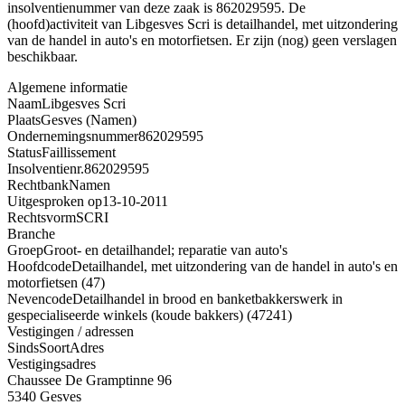
insolventienummer van deze zaak is 862029595. De
(hoofd)activiteit van Libgesves Scri is detailhandel, met uitzondering
van de handel in auto's en motorfietsen. Er zijn (nog) geen verslagen
beschikbaar.
Algemene informatie
Naam
Libgesves Scri
Plaats
Gesves (Namen)
Ondernemingsnummer
862029595
Status
Faillissement
Insolventienr.
862029595
Rechtbank
Namen
Uitgesproken op
13-10-2011
Rechtsvorm
SCRI
Branche
Groep
Groot- en detailhandel; reparatie van auto's
Hoofdcode
Detailhandel, met uitzondering van de handel in auto's en
motorfietsen (47)
Nevencode
Detailhandel in brood en banketbakkerswerk in
gespecialiseerde winkels (koude bakkers) (47241)
Vestigingen / adressen
Sinds
Soort
Adres
Vestigingsadres
Chaussee De Gramptinne 96
5340 Gesves