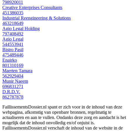
798920011
Creative Enterprises Consultants
451386035
Industrial Reengineering & Solutions
463218649
Agio Legal Holding
797408492
Agio Legal
544553941
Bistro Pasil
475489446
Enairko
801310169
Maerten Tamara
562929404
Munir Naeem
696831271
D.R.D.V.
862787878
FaillissementsDossier.nl spant er zich voor in de inhoud van deze
webpagina, afkomstig van openbare bronnen, regelmatig te
actualiseren en aan te vullen. Ondanks deze zorg en aandacht is het
mogelijk dat de inhoud onvolledig en/of onjuist is.
FaillissementsDossier.nl verschaft de inhoud van de website in de