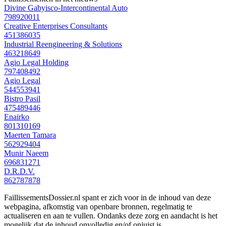
Divine Gabyisco-Intercontinental Auto
798920011
Creative Enterprises Consultants
451386035
Industrial Reengineering & Solutions
463218649
Agio Legal Holding
797408492
Agio Legal
544553941
Bistro Pasil
475489446
Enairko
801310169
Maerten Tamara
562929404
Munir Naeem
696831271
D.R.D.V.
862787878
FaillissementsDossier.nl spant er zich voor in de inhoud van deze
webpagina, afkomstig van openbare bronnen, regelmatig te
actualiseren en aan te vullen. Ondanks deze zorg en aandacht is het
mogelijk dat de inhoud onvolledig en/of onjuist is.