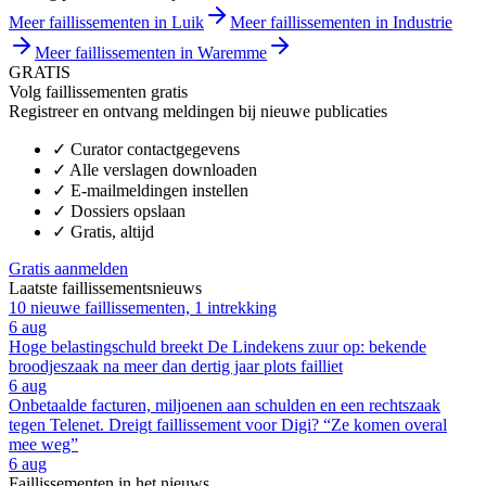
Meer faillissementen in Luik
Meer faillissementen in Industrie
Meer faillissementen in Waremme
GRATIS
Volg faillissementen gratis
Registreer en ontvang meldingen bij nieuwe publicaties
✓
Curator contactgegevens
✓
Alle verslagen downloaden
✓
E-mailmeldingen instellen
✓
Dossiers opslaan
✓
Gratis, altijd
Gratis aanmelden
Laatste faillissementsnieuws
10 nieuwe faillissementen, 1 intrekking
6 aug
Hoge belastingschuld breekt De Lindekens zuur op: bekende
broodjeszaak na meer dan dertig jaar plots failliet
6 aug
Onbetaalde facturen, miljoenen aan schulden en een rechtszaak
tegen Telenet. Dreigt faillissement voor Digi? “Ze komen overal
mee weg”
6 aug
Faillissementen in het nieuws