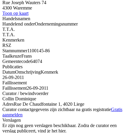
Rue Joseph Wauters 74
4300 Waremme
Toon op kaart
Handelsnamen
Handelend onder
Ondernemingsnummer
T.T.A.
T.T.A.
Kenmerken
RSZ
Stamnummer
1100145-86
Taalkeuze
Frans
Gemeentecode
64074
Publicaties
Datum
Omschrijving
Kenmerk
26-09-2011
Faillissement
Faillissement
26-09-2011
Curator / bewindvoerder
Collin Dominique
Adres
Rue De Chaudfontaine 1, 4020 Liege
Curator contactgegevens zijn zichtbaar na gratis registratie
Gratis
aanmelden
Verslagen
Er zijn nog geen verslagen beschikbaar. Zodra de curator een
verslag publiceert, vind je het hier.