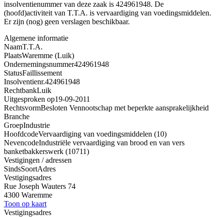
insolventienummer van deze zaak is 424961948. De
(hoofd)activiteit van T.T.A. is vervaardiging van voedingsmiddelen.
Er zijn (nog) geen verslagen beschikbaar.
Algemene informatie
Naam
T.T.A.
Plaats
Waremme (Luik)
Ondernemingsnummer
424961948
Status
Faillissement
Insolventienr.
424961948
Rechtbank
Luik
Uitgesproken op
19-09-2011
Rechtsvorm
Besloten Vennootschap met beperkte aansprakelijkheid
Branche
Groep
Industrie
Hoofdcode
Vervaardiging van voedingsmiddelen (10)
Nevencode
Industriële vervaardiging van brood en van vers
banketbakkerswerk (10711)
Vestigingen / adressen
Sinds
Soort
Adres
Vestigingsadres
Rue Joseph Wauters 74
4300 Waremme
Toon op kaart
Vestigingsadres