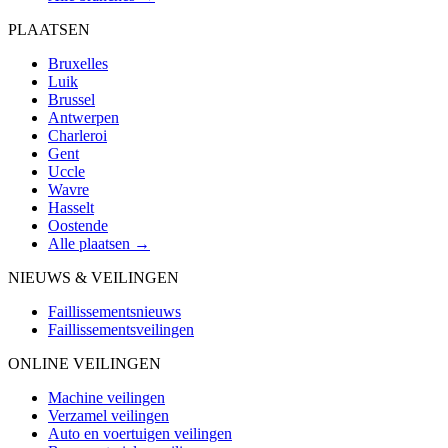
PLAATSEN
Bruxelles
Luik
Brussel
Antwerpen
Charleroi
Gent
Uccle
Wavre
Hasselt
Oostende
Alle plaatsen →
NIEUWS & VEILINGEN
Faillissementsnieuws
Faillissementsveilingen
ONLINE VEILINGEN
Machine veilingen
Verzamel veilingen
Auto en voertuigen veilingen