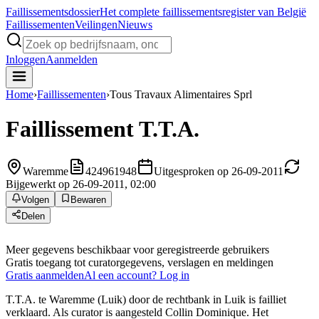
Faillissements
dossier
Het complete faillissementsregister van België
Faillissementen
Veilingen
Nieuws
Inloggen
Aanmelden
Home
›
Faillissementen
›
Tous Travaux Alimentaires Sprl
Faillissement
T.T.A.
Waremme
424961948
Uitgesproken op 26-09-2011
Bijgewerkt op 26-09-2011, 02:00
Volgen
Bewaren
Delen
Meer gegevens beschikbaar voor geregistreerde gebruikers
Gratis toegang tot curatorgegevens, verslagen en meldingen
Gratis aanmelden
Al een account? Log in
T.T.A. te Waremme (Luik) door de rechtbank in Luik is failliet
verklaard. Als curator is aangesteld Collin Dominique. Het