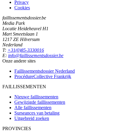
Privacy
Cookies
faillissementsdossier.be
Media Park
Locatie Heideheuvel H1
Mart Smeetslaan 1
1217 ZE Hilversum
Nederland
T:
+31(0)85-3330016
E:
info@faillissementsdossier.be
Onze andere sites
Faillissementsdossier
Nederland
ProcédureCollective
Frankrijk
FAILLISSEMENTEN
Nieuwe faillissementen
Gewijzigde faillissementen
Alle faillissementen
Surseances van betaling
Uitgebreid zoeken
PROVINCIES