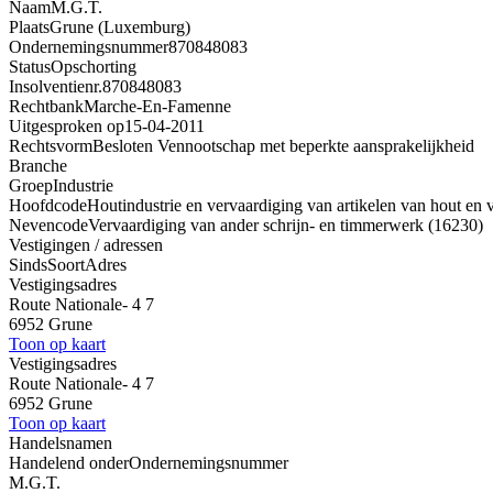
Naam
M.G.T.
Plaats
Grune (Luxemburg)
Ondernemingsnummer
870848083
Status
Opschorting
Insolventienr.
870848083
Rechtbank
Marche-En-Famenne
Uitgesproken op
15-04-2011
Rechtsvorm
Besloten Vennootschap met beperkte aansprakelijkheid
Branche
Groep
Industrie
Hoofdcode
Houtindustrie en vervaardiging van artikelen van hout en 
Nevencode
Vervaardiging van ander schrijn- en timmerwerk (16230)
Vestigingen / adressen
Sinds
Soort
Adres
Vestigingsadres
Route Nationale- 4 7
6952 Grune
Toon op kaart
Vestigingsadres
Route Nationale- 4 7
6952 Grune
Toon op kaart
Handelsnamen
Handelend onder
Ondernemingsnummer
M.G.T.