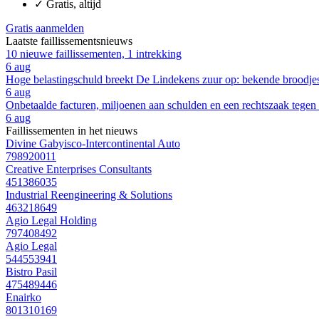
✓
Gratis, altijd
Gratis aanmelden
Laatste faillissementsnieuws
10 nieuwe faillissementen, 1 intrekking
6 aug
Hoge belastingschuld breekt De Lindekens zuur op: bekende broodjesza
6 aug
Onbetaalde facturen, miljoenen aan schulden en een rechtszaak tegen
6 aug
Faillissementen in het nieuws
Divine Gabyisco-Intercontinental Auto
798920011
Creative Enterprises Consultants
451386035
Industrial Reengineering & Solutions
463218649
Agio Legal Holding
797408492
Agio Legal
544553941
Bistro Pasil
475489446
Enairko
801310169