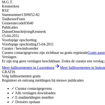
M.G.T.
Kenmerken
RSZ
Stamnummer
1309052-82
Taalkeuze
Frans
Gemeentecode
83040
Publicaties
Datum
Omschrijving
Kenmerk
15-04-2011
Voorlopige opschorting
Voorlopige opschorting
15-04-2011
Curator / bewindvoerder
Curator contactgegevens zijn zichtbaar na gratis registratie
Gratis aan
Verslagen
Er zijn nog geen verslagen beschikbaar. Zodra de curator een verslag pu
Meer faillissementen in Luxemburg
Meer faillissementen in Indust
GRATIS
Volg faillissementen gratis
Registreer en ontvang meldingen bij nieuwe publicaties
✓
Curator contactgegevens
✓
Alle verslagen downloaden
✓
E-mailmeldingen instellen
✓
Dossiers opslaan