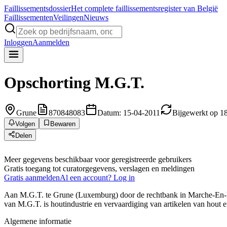
Faillissements
dossier
Het complete faillissementsregister van België
Faillissementen
Veilingen
Nieuws
Inloggen
Aanmelden
Opschorting
M.G.T.
Grune
870848083
Datum: 15-04-2011
Bijgewerkt op 1
Volgen
Bewaren
Delen
Meer gegevens beschikbaar voor geregistreerde gebruikers
Gratis toegang tot curatorgegevens, verslagen en meldingen
Gratis aanmelden
Al een account? Log in
Aan M.G.T. te Grune (Luxemburg) door de rechtbank in Marche-En-Fam
van M.G.T. is houtindustrie en vervaardiging van artikelen van hout e
Algemene informatie