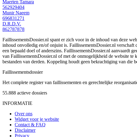
Maerten Tamara
562929404
Munir Naeem
696831271
D.R.D.V.
862787878
FaillissementsDossier.nl spant er zich voor in de inhoud van deze we
inhoud onvolledig en/of onjuist is. FaillissementsDossier.nl verschaft
een bepaald doel of anderszins. FaillissementsDossier.nl aanvaardt gee
van FaillissementsDossier.nl of met de onmogelijkheid de website te
bestanden van derden. Koppeling houdt geen bekrachtiging van die b
Faillissements
dossier
Het complete register van faillissementen en gerechtelijke reorganisati
55.888
actieve dossiers
INFORMATIE
Over ons
Widget voor je website
Contact & FAQ
Disclaimer
Privacy