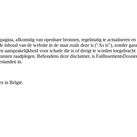
bpagina, afkomstig van openbare bronnen, regelmatig te actualiseren en 
 de inhoud van de website in de staat zoals deze is ("As is"), zonder ga
n aansprakelijkheid voor schade die is of dreigt te worden toegebracht 
 kunnen raadplegen. Behoudens deze disclaimer, is FaillissementsDossi
estanden in.
es in België.