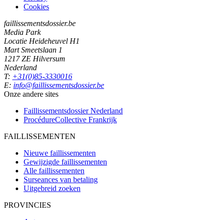
Cookies
faillissementsdossier.be
Media Park
Locatie Heideheuvel H1
Mart Smeetslaan 1
1217 ZE Hilversum
Nederland
T:
+31(0)85-3330016
E:
info@faillissementsdossier.be
Onze andere sites
Faillissementsdossier
Nederland
ProcédureCollective
Frankrijk
FAILLISSEMENTEN
Nieuwe faillissementen
Gewijzigde faillissementen
Alle faillissementen
Surseances van betaling
Uitgebreid zoeken
PROVINCIES