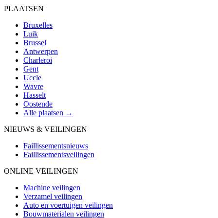
PLAATSEN
Bruxelles
Luik
Brussel
Antwerpen
Charleroi
Gent
Uccle
Wavre
Hasselt
Oostende
Alle plaatsen →
NIEUWS & VEILINGEN
Faillissementsnieuws
Faillissementsveilingen
ONLINE VEILINGEN
Machine veilingen
Verzamel veilingen
Auto en voertuigen veilingen
Bouwmaterialen veilingen