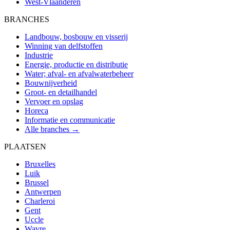
West-Vlaanderen
BRANCHES
Landbouw, bosbouw en visserij
Winning van delfstoffen
Industrie
Energie, productie en distributie
Water; afval- en afvalwaterbeheer
Bouwnijverheid
Groot- en detailhandel
Vervoer en opslag
Horeca
Informatie en communicatie
Alle branches →
PLAATSEN
Bruxelles
Luik
Brussel
Antwerpen
Charleroi
Gent
Uccle
Wavre