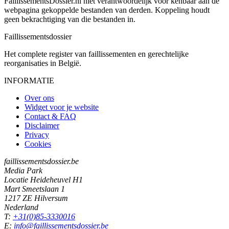
FaillissementsDossier.nl niet verantwoordelijk voor kenbaar aan de
webpagina gekoppelde bestanden van derden. Koppeling houdt
geen bekrachtiging van die bestanden in.
Faillissements
dossier
Het complete register van faillissementen en gerechtelijke
reorganisaties in België.
INFORMATIE
Over ons
Widget voor je website
Contact & FAQ
Disclaimer
Privacy
Cookies
faillissementsdossier.be
Media Park
Locatie Heideheuvel H1
Mart Smeetslaan 1
1217 ZE Hilversum
Nederland
T:
+31(0)85-3330016
E:
info@faillissementsdossier.be