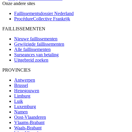
Onze andere sites
Faillissementsdossier
Nederland
ProcédureCollective
Frankrijk
FAILLISSEMENTEN
Nieuwe faillissementen
Gewijzigde faillissementen
Alle faillissementen
Surseances van betaling
Uitgebreid zoeken
PROVINCIES
Antwerpen
Brussel
Henegouwen
Limburg
Luik
Luxemburg
Namen
Oost-Vlaanderen
Vlaams-Brabant
Waals-Brabant