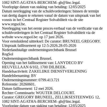
1082 SINT-AGATHA-BERCHEM- gb@linc.legal.
Voorlopige datum van staking van betaling: 12/05/2025
Datum neerlegging van de schuldvorderingen: binnen de termijn
van dertig dagen te rekenen vanaf de datum van uitspraak van het
vonnis in het Centraal Register Solvabiliteit via de site
www.regsol.be.
Neerlegging van het eerste proces-verbaal van de verificatie van de
schuldvorderingen in het Centraal Register Solvabiliteit via de
website www.regsol.be: op 17 juni 2026.
Voor eensluidend uittreksel: De curator: BRUNEEL GREGORY.
Uitspraak faillissement op 12-5-2026.
28-05-2026
Nederlandstalige ondernemingsrechtbank Brussel
RegSol
Ondernemingsrechtbank Brussel.
Opening van het faillissement van: LANYDECO BV
HEUVELLAAN 6/102, 1700 DILBEEK.
Handelsactiviteit: ZAKELIJKE DIENSTVERLENING
Handelsbenaming: BV
Ondernemingsnummer: 0799.413.721
Referentie: 20260601.
Datum faillissement: 12 mei 2026.
Rechter Commissaris: WOUTER DELCOURT.
Curator: GREGORY BRUNEEL, ZELLIKSESTEENWEG 12,
1082 SINT-AGATHA-BERCHEM- gb@linc.legal.
Voorlopige datum van staking van betaling: 12/05/2025