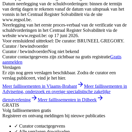
Datum neerlegging van de schuldvorderingen: binnen de termijn
van dertig dagen te rekenen vanaf de datum van uitspraak van het
vonnis in het Centraal Register Solvabiliteit via de site
www.regsol.be.
Neerlegging van het eerste proces-verbaal van de verificatie van de
schuldvorderingen in het Centraal Register Solvabiliteit via de
website www.regsol.be: op 17 juni 2026.
Voor eensluidend uittreksel: De curator: BRUNEEL GREGORY.
Curator / bewindvoerder
Curator / bewindvoerder
Nog niet bekend
Curator contactgegevens zijn zichtbaar na gratis registratie
Gratis
aanmelden
Verslagen
Er zijn nog geen verslagen beschikbaar. Zodra de curator een
verslag publiceert, vind je het hier.
Meer faillissementen in Vlaams-Brabant
Meer faillissementen in
Advisering, onderzoek en overige specialistische zakelijke
dienstverlening
Meer faillissementen in Dilbeek
GRATIS
Volg faillissementen gratis
Registreer en ontvang meldingen bij nieuwe publicaties
✓
Curator contactgegevens
✓
Alle verslagen downloaden