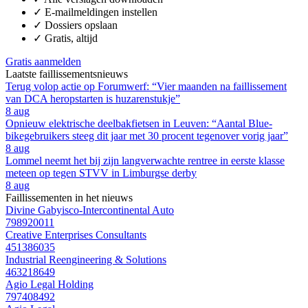
✓
E-mailmeldingen instellen
✓
Dossiers opslaan
✓
Gratis, altijd
Gratis aanmelden
Laatste faillissementsnieuws
Terug volop actie op Forumwerf: “Vier maanden na faillissement
van DCA heropstarten is huzarenstukje”
8 aug
Opnieuw elektrische deelbakfietsen in Leuven: “Aantal Blue-
bikegebruikers steeg dit jaar met 30 procent tegenover vorig jaar”
8 aug
Lommel neemt het bij zijn langverwachte rentree in eerste klasse
meteen op tegen STVV in Limburgse derby
8 aug
Faillissementen in het nieuws
Divine Gabyisco-Intercontinental Auto
798920011
Creative Enterprises Consultants
451386035
Industrial Reengineering & Solutions
463218649
Agio Legal Holding
797408492