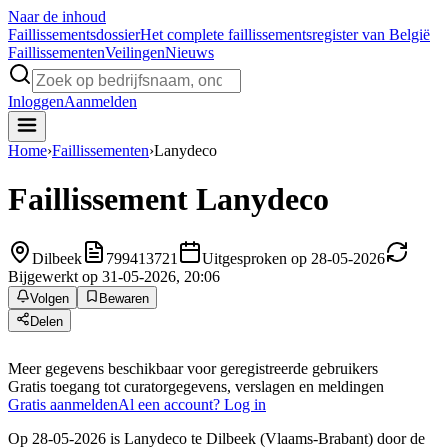
Naar de inhoud
Faillissements
dossier
Het complete faillissementsregister van België
Faillissementen
Veilingen
Nieuws
Inloggen
Aanmelden
Home
›
Faillissementen
›
Lanydeco
Faillissement
Lanydeco
Dilbeek
799413721
Uitgesproken op 28-05-2026
Bijgewerkt op 31-05-2026, 20:06
Volgen
Bewaren
Delen
Meer gegevens beschikbaar voor geregistreerde gebruikers
Gratis toegang tot curatorgegevens, verslagen en meldingen
Gratis aanmelden
Al een account? Log in
Op 28-05-2026 is Lanydeco te Dilbeek (Vlaams-Brabant) door de