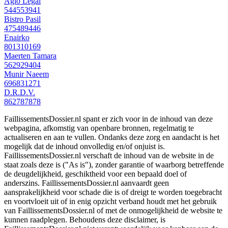
Agio Legal
544553941
Bistro Pasil
475489446
Enairko
801310169
Maerten Tamara
562929404
Munir Naeem
696831271
D.R.D.V.
862787878
FaillissementsDossier.nl spant er zich voor in de inhoud van deze
webpagina, afkomstig van openbare bronnen, regelmatig te
actualiseren en aan te vullen. Ondanks deze zorg en aandacht is het
mogelijk dat de inhoud onvolledig en/of onjuist is.
FaillissementsDossier.nl verschaft de inhoud van de website in de
staat zoals deze is ("As is"), zonder garantie of waarborg betreffende
de deugdelijkheid, geschiktheid voor een bepaald doel of
anderszins. FaillissementsDossier.nl aanvaardt geen
aansprakelijkheid voor schade die is of dreigt te worden toegebracht
en voortvloeit uit of in enig opzicht verband houdt met het gebruik
van FaillissementsDossier.nl of met de onmogelijkheid de website te
kunnen raadplegen. Behoudens deze disclaimer, is