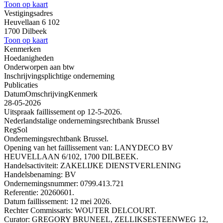
Toon op kaart
Vestigingsadres
Heuvellaan 6 102
1700 Dilbeek
Toon op kaart
Kenmerken
Hoedanigheden
Onderworpen aan btw
Inschrijvingsplichtige onderneming
Publicaties
Datum
Omschrijving
Kenmerk
28-05-2026
Uitspraak faillissement op 12-5-2026.
Nederlandstalige ondernemingsrechtbank Brussel
RegSol
Ondernemingsrechtbank Brussel.
Opening van het faillissement van: LANYDECO BV
HEUVELLAAN 6/102, 1700 DILBEEK.
Handelsactiviteit: ZAKELIJKE DIENSTVERLENING
Handelsbenaming: BV
Ondernemingsnummer: 0799.413.721
Referentie: 20260601.
Datum faillissement: 12 mei 2026.
Rechter Commissaris: WOUTER DELCOURT.
Curator: GREGORY BRUNEEL, ZELLIKSESTEENWEG 12,