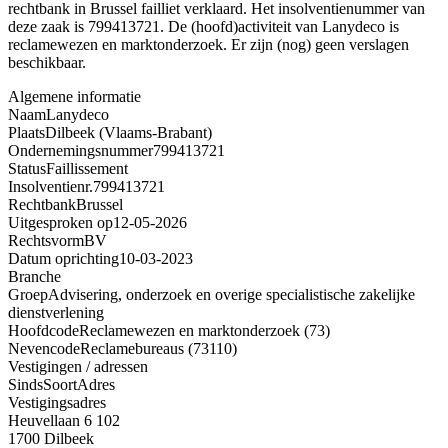
rechtbank in Brussel failliet verklaard. Het insolventienummer van
deze zaak is 799413721. De (hoofd)activiteit van Lanydeco is
reclamewezen en marktonderzoek. Er zijn (nog) geen verslagen
beschikbaar.
Algemene informatie
Naam
Lanydeco
Plaats
Dilbeek (Vlaams-Brabant)
Ondernemingsnummer
799413721
Status
Faillissement
Insolventienr.
799413721
Rechtbank
Brussel
Uitgesproken op
12-05-2026
Rechtsvorm
BV
Datum oprichting
10-03-2023
Branche
Groep
Advisering, onderzoek en overige specialistische zakelijke
dienstverlening
Hoofdcode
Reclamewezen en marktonderzoek (73)
Nevencode
Reclamebureaus (73110)
Vestigingen / adressen
Sinds
Soort
Adres
Vestigingsadres
Heuvellaan 6 102
1700 Dilbeek