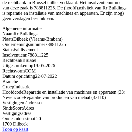
de rechtbank in Brussel failliet verklaard. Het insolventienummer
van deze zaak is 788811225. De (hoofd)activiteit van Rr Buildings
is reparatie en installatie van machines en apparaten. Er zijn (nog)
geen verslagen beschikbaar.
Algemene informatie
Naam
Rr Buildings
Plaats
Dilbeek (Vlaams-Brabant)
Ondernemingsnummer
788811225
Status
Faillissement
Insolventienr.
788811225
Rechtbank
Brussel
Uitgesproken op
19-05-2026
Rechtsvorm
COM
Datum oprichting
22-07-2022
Branche
Groep
Industrie
Hoofdcode
Reparatie en installatie van machines en apparaten (33)
Nevencode
Reparatie van producten van metaal (33110)
Vestigingen / adressen
Sinds
Soort
Adres
Vestigingsadres
Oudesmidsestraat 20
1700 Dilbeek
Toon op kaart