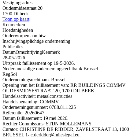
Vestigingsadres
Oudesmidsestraat 20
1700 Dilbeek
Toon op kaart
Kenmerken
Hoedanigheden
Onderworpen aan btw
Inschrijvingsplichtige onderneming
Publicaties
Datum
Omschrijving
Kenmerk
28-05-2026
Uitspraak faillissement op 19-5-2026.
Nederlandstalige ondernemingsrechtbank Brussel
RegSol
Ondernemingsrechtbank Brussel.
Opening van het faillissement van: RR BUILDINGS COMMV
OUDESMIDSESTRAAT 20, 1700 DILBEEK.
Handelsactiviteit: metaalconstructies
Handelsbenaming: COMMV
Ondernemingsnummer: 0788.811.225
Referentie: 20260647.
Datum faillissement: 19 mei 2026.
Rechter Commissaris: STIJN MOLLEMANS.
Curator: CHRISTINE DE RIDDER, ZAVELSTRAAT 13, 1000
BRUSSEL 1- c.deridder@mileslegal.eu.