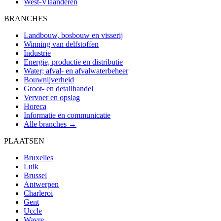
West-Vlaanderen
BRANCHES
Landbouw, bosbouw en visserij
Winning van delfstoffen
Industrie
Energie, productie en distributie
Water; afval- en afvalwaterbeheer
Bouwnijverheid
Groot- en detailhandel
Vervoer en opslag
Horeca
Informatie en communicatie
Alle branches →
PLAATSEN
Bruxelles
Luik
Brussel
Antwerpen
Charleroi
Gent
Uccle
Wavre