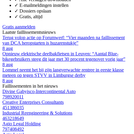
✓
E-mailmeldingen instellen
✓
Dossiers opslaan
✓
Gratis, altijd
Gratis aanmelden
Laatste faillissementsnieuws
Terug volop actie op Forumwerf: “Vier maanden na faillissement
van DCA heropstarten is huzarenstukje”
8 aug
Opnieuw elektrische deelbakfietsen in Leuven: “Aantal Blue-
bikegebruikers steeg dit jaar met 30 procent tegenover vorig jaar”
8 aug
Lommel neemt het bij zijn langverwachte rentree in eerste klasse
meteen op tegen STVV in Limburgse derby
8 aug
Faillissementen in het nieuws
Divine Gabyisco-Intercontinental Auto
798920011
Creative Enterprises Consultants
451386035
Industrial Reengineering & Solutions
463218649
Agio Legal Holding
797408492