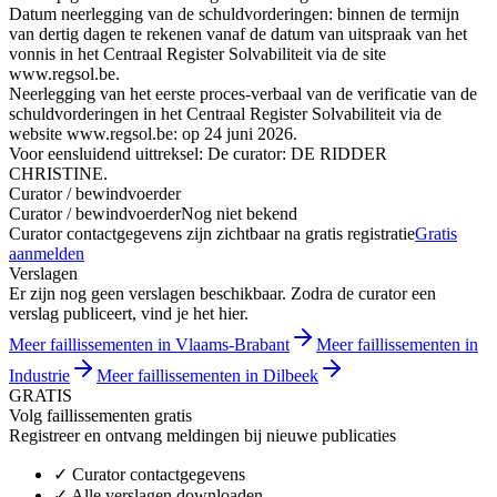
Datum neerlegging van de schuldvorderingen: binnen de termijn
van dertig dagen te rekenen vanaf de datum van uitspraak van het
vonnis in het Centraal Register Solvabiliteit via de site
www.regsol.be.
Neerlegging van het eerste proces-verbaal van de verificatie van de
schuldvorderingen in het Centraal Register Solvabiliteit via de
website www.regsol.be: op 24 juni 2026.
Voor eensluidend uittreksel: De curator: DE RIDDER
CHRISTINE.
Curator / bewindvoerder
Curator / bewindvoerder
Nog niet bekend
Curator contactgegevens zijn zichtbaar na gratis registratie
Gratis
aanmelden
Verslagen
Er zijn nog geen verslagen beschikbaar. Zodra de curator een
verslag publiceert, vind je het hier.
Meer faillissementen in Vlaams-Brabant
Meer faillissementen in
Industrie
Meer faillissementen in Dilbeek
GRATIS
Volg faillissementen gratis
Registreer en ontvang meldingen bij nieuwe publicaties
✓
Curator contactgegevens
✓
Alle verslagen downloaden