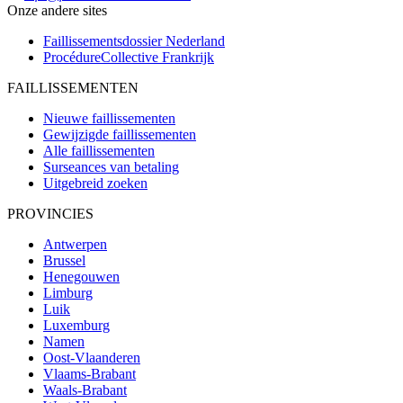
Onze andere sites
Faillissementsdossier
Nederland
ProcédureCollective
Frankrijk
FAILLISSEMENTEN
Nieuwe faillissementen
Gewijzigde faillissementen
Alle faillissementen
Surseances van betaling
Uitgebreid zoeken
PROVINCIES
Antwerpen
Brussel
Henegouwen
Limburg
Luik
Luxemburg
Namen
Oost-Vlaanderen
Vlaams-Brabant
Waals-Brabant