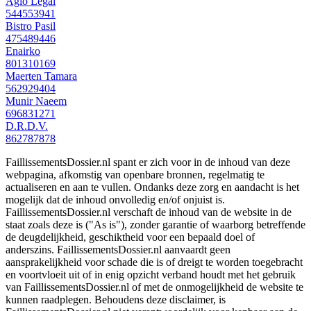
Agio Legal
544553941
Bistro Pasil
475489446
Enairko
801310169
Maerten Tamara
562929404
Munir Naeem
696831271
D.R.D.V.
862787878
FaillissementsDossier.nl spant er zich voor in de inhoud van deze
webpagina, afkomstig van openbare bronnen, regelmatig te
actualiseren en aan te vullen. Ondanks deze zorg en aandacht is het
mogelijk dat de inhoud onvolledig en/of onjuist is.
FaillissementsDossier.nl verschaft de inhoud van de website in de
staat zoals deze is ("As is"), zonder garantie of waarborg betreffende
de deugdelijkheid, geschiktheid voor een bepaald doel of
anderszins. FaillissementsDossier.nl aanvaardt geen
aansprakelijkheid voor schade die is of dreigt te worden toegebracht
en voortvloeit uit of in enig opzicht verband houdt met het gebruik
van FaillissementsDossier.nl of met de onmogelijkheid de website te
kunnen raadplegen. Behoudens deze disclaimer, is