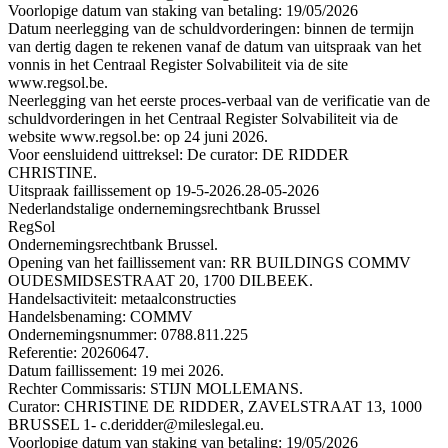
Voorlopige datum van staking van betaling: 19/05/2026
Datum neerlegging van de schuldvorderingen: binnen de termijn
van dertig dagen te rekenen vanaf de datum van uitspraak van het
vonnis in het Centraal Register Solvabiliteit via de site
www.regsol.be.
Neerlegging van het eerste proces-verbaal van de verificatie van de
schuldvorderingen in het Centraal Register Solvabiliteit via de
website www.regsol.be: op 24 juni 2026.
Voor eensluidend uittreksel: De curator: DE RIDDER
CHRISTINE.
Uitspraak faillissement op 19-5-2026.
28-05-2026
Nederlandstalige ondernemingsrechtbank Brussel
RegSol
Ondernemingsrechtbank Brussel.
Opening van het faillissement van: RR BUILDINGS COMMV
OUDESMIDSESTRAAT 20, 1700 DILBEEK.
Handelsactiviteit: metaalconstructies
Handelsbenaming: COMMV
Ondernemingsnummer: 0788.811.225
Referentie: 20260647.
Datum faillissement: 19 mei 2026.
Rechter Commissaris: STIJN MOLLEMANS.
Curator: CHRISTINE DE RIDDER, ZAVELSTRAAT 13, 1000
BRUSSEL 1- c.deridder@mileslegal.eu.
Voorlopige datum van staking van betaling: 19/05/2026