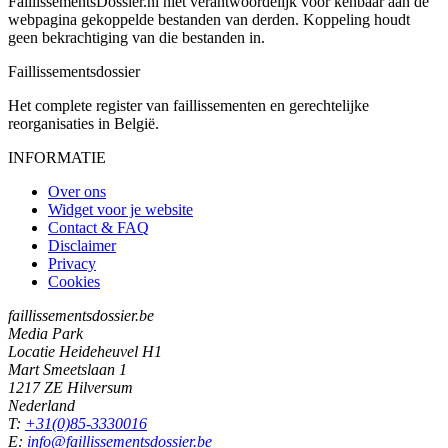
FaillissementsDossier.nl niet verantwoordelijk voor kenbaar aan de
webpagina gekoppelde bestanden van derden. Koppeling houdt
geen bekrachtiging van die bestanden in.
Faillissements
dossier
Het complete register van faillissementen en gerechtelijke
reorganisaties in België.
INFORMATIE
Over ons
Widget voor je website
Contact & FAQ
Disclaimer
Privacy
Cookies
faillissementsdossier.be
Media Park
Locatie Heideheuvel H1
Mart Smeetslaan 1
1217 ZE Hilversum
Nederland
T:
+31(0)85-3330016
E:
info@faillissementsdossier.be