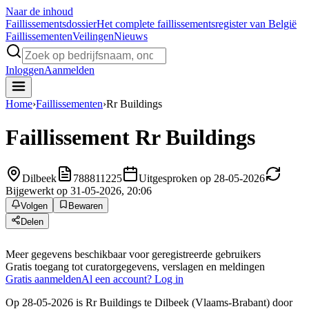
Naar de inhoud
Faillissements
dossier
Het complete faillissementsregister van België
Faillissementen
Veilingen
Nieuws
Inloggen
Aanmelden
Home
›
Faillissementen
›
Rr Buildings
Faillissement
Rr Buildings
Dilbeek
788811225
Uitgesproken op 28-05-2026
Bijgewerkt op 31-05-2026, 20:06
Volgen
Bewaren
Delen
Meer gegevens beschikbaar voor geregistreerde gebruikers
Gratis toegang tot curatorgegevens, verslagen en meldingen
Gratis aanmelden
Al een account? Log in
Op 28-05-2026 is Rr Buildings te Dilbeek (Vlaams-Brabant) door