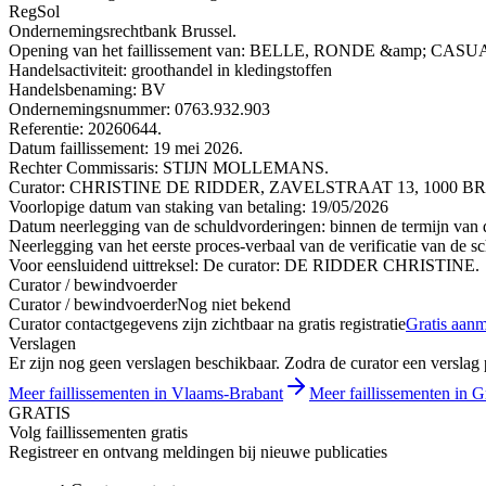
RegSol
Ondernemingsrechtbank Brussel.
Opening van het faillissement van: BELLE, RONDE &amp; 
Handelsactiviteit: groothandel in kledingstoffen
Handelsbenaming: BV
Ondernemingsnummer: 0763.932.903
Referentie: 20260644.
Datum faillissement: 19 mei 2026.
Rechter Commissaris: STIJN MOLLEMANS.
Curator: CHRISTINE DE RIDDER, ZAVELSTRAAT 13, 1000 BRUSS
Voorlopige datum van staking van betaling: 19/05/2026
Datum neerlegging van de schuldvorderingen: binnen de termijn van de
Neerlegging van het eerste proces-verbaal van de verificatie van de s
Voor eensluidend uittreksel: De curator: DE RIDDER CHRISTINE.
Curator / bewindvoerder
Curator / bewindvoerder
Nog niet bekend
Curator contactgegevens zijn zichtbaar na gratis registratie
Gratis aan
Verslagen
Er zijn nog geen verslagen beschikbaar. Zodra de curator een verslag pu
Meer faillissementen in Vlaams-Brabant
Meer faillissementen in Gr
GRATIS
Volg faillissementen gratis
Registreer en ontvang meldingen bij nieuwe publicaties