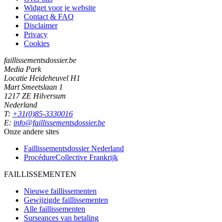
Widget voor je website
Contact & FAQ
Disclaimer
Privacy
Cookies
faillissementsdossier.be
Media Park
Locatie Heideheuvel H1
Mart Smeetslaan 1
1217 ZE Hilversum
Nederland
T:
+31(0)85-3330016
E:
info@faillissementsdossier.be
Onze andere sites
Faillissementsdossier
Nederland
ProcédureCollective
Frankrijk
FAILLISSEMENTEN
Nieuwe faillissementen
Gewijzigde faillissementen
Alle faillissementen
Surseances van betaling