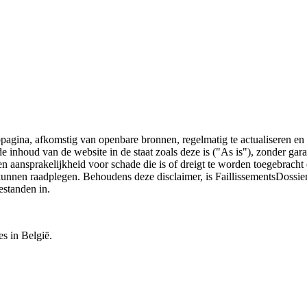
bpagina, afkomstig van openbare bronnen, regelmatig te actualiseren en 
 de inhoud van de website in de staat zoals deze is ("As is"), zonder ga
n aansprakelijkheid voor schade die is of dreigt te worden toegebracht 
 kunnen raadplegen. Behoudens deze disclaimer, is FaillissementsDossi
estanden in.
es in België.