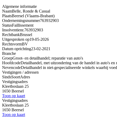
Algemene informatie
Naam
Belle, Ronde & Casual
Plaats
Beersel (Vlaams-Brabant)
Ondernemingsnummer
763932903
Status
Faillissement
Insolventienr.
763932903
Rechtbank
Brussel
Uitgesproken op
19-05-2026
Rechtsvorm
BV
Datum oprichting
23-02-2021
Branche
Groep
Groot- en detailhandel; reparatie van auto's
Hoofdcode
Detailhandel, met uitzondering van de handel in auto's en 
Nevencode
Detailhandel in niet-gespecialiseerde winkels waarbij vo
Vestigingen / adressen
Sinds
Soort
Adres
Vestigingsadres
Kleetboslaan 25
1650 Beersel
Toon op kaart
Vestigingsadres
Kleetboslaan 25
1650 Beersel
Toon op kaart