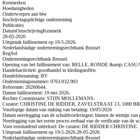
Kenmerken
Hoedanigheden
Onderworpen aan btw
Inschrijvingsplichtige onderneming
Publicaties
Datum
Omschrijving
Kenmerk
28-05-2026
Uitspraak faillissement op 19-5-2026.
Nederlandstalige ondernemingsrechtbank Brussel
RegSol
Ondernemingsrechtbank Brussel.
Opening van het faillissement van: BELLE, RONDE &amp; 
Handelsactiviteit: groothandel in kledingstoffen
Handelsbenaming: BV
Ondernemingsnummer: 0763.932.903
Referentie: 20260644.
Datum faillissement: 19 mei 2026.
Rechter Commissaris: STIJN MOLLEMANS.
Curator: CHRISTINE DE RIDDER, ZAVELSTRAAT 13, 1000 BRUSS
Voorlopige datum van staking van betaling: 19/05/2026
Datum neerlegging van de schuldvorderingen: binnen de termijn van de
Neerlegging van het eerste proces-verbaal van de verificatie van de s
Voor eensluidend uittreksel: De curator: DE RIDDER CHRISTINE.
Uitspraak faillissement op 19-5-2026.
28-05-2026
Nederlandstalige ondernemingsrechtbank Brussel