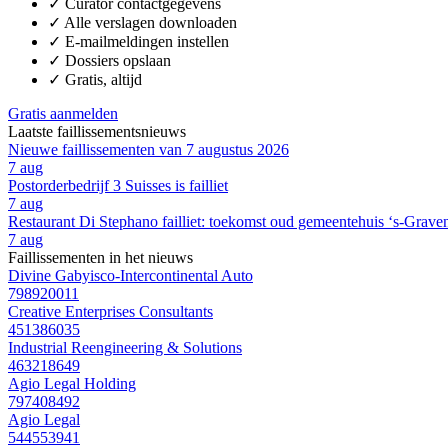
✓
Curator contactgegevens
✓
Alle verslagen downloaden
✓
E-mailmeldingen instellen
✓
Dossiers opslaan
✓
Gratis, altijd
Gratis aanmelden
Laatste faillissementsnieuws
Nieuwe faillissementen van 7 augustus 2026
7 aug
Postorderbedrijf 3 Suisses is failliet
7 aug
Restaurant Di Stephano failliet: toekomst oud gemeentehuis ‘s-Grave
7 aug
Faillissementen in het nieuws
Divine Gabyisco-Intercontinental Auto
798920011
Creative Enterprises Consultants
451386035
Industrial Reengineering & Solutions
463218649
Agio Legal Holding
797408492
Agio Legal
544553941