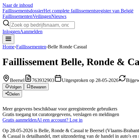
Naar de inhoud
Faillissements
dossier
Het complete faillissementsregister van België
Faillissementen
Veilingen
Nieuws
Inloggen
Aanmelden
Home
›
Faillissementen
›
Belle Ronde Casual
Faillissement
Belle, Ronde & Ca
Beersel
763932903
Uitgesproken op 28-05-2026
Bijgew
Volgen
Bewaren
Delen
Meer gegevens beschikbaar voor geregistreerde gebruikers
Gratis toegang tot curatorgegevens, verslagen en meldingen
Gratis aanmelden
Al een account? Log in
Op 28-05-2026 is Belle, Ronde & Casual te Beersel (Vlaams-Brabant) 
& Casual is detailhandel, met uitzondering van de handel in auto's en 