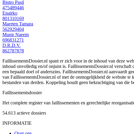
Bistro Pasil
475489446
Enairko
801310169
Maerten Tamara
562929404
Munir Naeem
696831271
D.R.D.V.
862787878
FaillissementsDossier.nl spant er zich voor in de inhoud van deze we
inhoud onvolledig en/of onjuist is. FaillissementsDossier.nl verschaft
een bepaald doel of anderszins. FaillissementsDossier.nl aanvaardt gee
van FaillissementsDossier.nl of met de onmogelijkheid de website te
bestanden van derden. Koppeling houdt geen bekrachtiging van die b
Faillissements
dossier
Het complete register van faillissementen en gerechtelijke reorganisati
54.613
actieve dossiers
INFORMATIE
Over ons