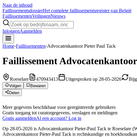
Naar de inhoud
Faillissements
dossier
Het complete faillissementsregister van België
Faillissementen
Veilingen
Nieuws
Inloggen
Aanmelden
Home
›
Faillissementen
›
Advocatenkantoor Pieter Paul Tack
Faillissement
Advocatenkantoor 
Roeselare
470943413
Uitgesproken op 28-05-2026
Bij
Volgen
Bewaren
Delen
Meer gegevens beschikbaar voor geregistreerde gebruikers
Gratis toegang tot curatorgegevens, verslagen en meldingen
Gratis aanmelden
Al een account? Log in
Op 28-05-2026 is Advocatenkantoor Pieter-Paul Tack te Roeselare (We
Advocatenkantoor Pieter-Paul Tack is rechtskundige en boekhoudkundi