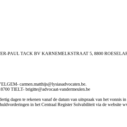
 PIETER-PAUL TACK BV KARNEMELKSTRAAT 5, 8800 ROESELA
GEM- carmen.matthijs@lysiasadvocaten.be.
 TIELT- brigitte@advocaat-vandermeulen.be
rtig dagen te rekenen vanaf de datum van uitspraak van het vonnis in he
huldvorderingen in het Centraal Register Solvabiliteit via de website w