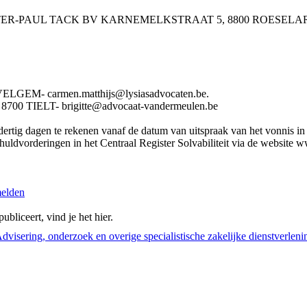
 PIETER-PAUL TACK BV KARNEMELKSTRAAT 5, 8800 ROESELA
GEM- carmen.matthijs@lysiasadvocaten.be.
 TIELT- brigitte@advocaat-vandermeulen.be
rtig dagen te rekenen vanaf de datum van uitspraak van het vonnis in he
huldvorderingen in het Centraal Register Solvabiliteit via de website w
melden
bliceert, vind je het hier.
Advisering, onderzoek en overige specialistische zakelijke dienstverleni