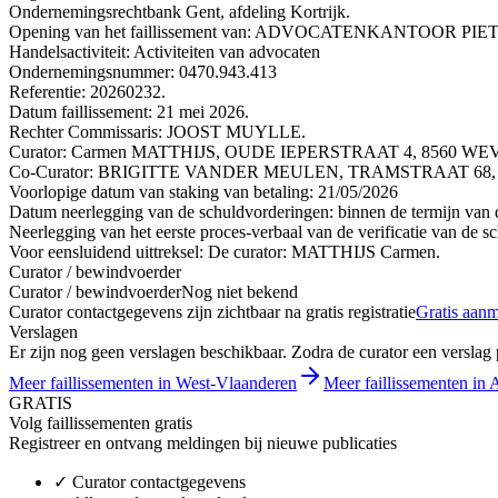
Ondernemingsrechtbank Gent, afdeling Kortrijk.
Opening van het faillissement van: ADVOCATENKANTOOR
Handelsactiviteit: Activiteiten van advocaten
Ondernemingsnummer: 0470.943.413
Referentie: 20260232.
Datum faillissement: 21 mei 2026.
Rechter Commissaris: JOOST MUYLLE.
Curator: Carmen MATTHIJS, OUDE IEPERSTRAAT 4, 8560 WEVEL
Co-Curator: BRIGITTE VANDER MEULEN, TRAMSTRAAT 68, 8700
Voorlopige datum van staking van betaling: 21/05/2026
Datum neerlegging van de schuldvorderingen: binnen de termijn van de
Neerlegging van het eerste proces-verbaal van de verificatie van de sc
Voor eensluidend uittreksel: De curator: MATTHIJS Carmen.
Curator / bewindvoerder
Curator / bewindvoerder
Nog niet bekend
Curator contactgegevens zijn zichtbaar na gratis registratie
Gratis aan
Verslagen
Er zijn nog geen verslagen beschikbaar. Zodra de curator een verslag pu
Meer faillissementen in West-Vlaanderen
Meer faillissementen in 
GRATIS
Volg faillissementen gratis
Registreer en ontvang meldingen bij nieuwe publicaties
✓
Curator contactgegevens