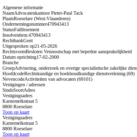
Algemene informatie
Naam
Advocatenkantoor Pieter-Paul Tack
Plaats
Roeselare (West-Vlaanderen)
Ondernemingsnummer
470943413
Status
Faillissement
Insolventienr.
470943413
Rechtbank
Gent
Uitgesproken op
21-05-2026
Rechtsvorm
Besloten Vennootschap met beperkte aansprakelijkheid
Datum oprichting
17-02-2000
Branche
Groep
Advisering, onderzoek en overige specialistische zakelijke dien
Hoofdcode
Rechtskundige en boekhoudkundige dienstverlening (69)
Nevencode
Activiteiten van advocaten (69101)
Vestigingen / adressen
Sinds
Soort
Adres
Vestigingsadres
Karnemelkstraat 5
8800 Roeselare
Toon op kaart
Vestigingsadres
Karnemelkstraat 5
8800 Roeselare
Toon op kaart