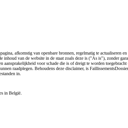
bpagina, afkomstig van openbare bronnen, regelmatig te actualiseren en 
 de inhoud van de website in de staat zoals deze is ("As is"), zonder ga
n aansprakelijkheid voor schade die is of dreigt te worden toegebracht 
 kunnen raadplegen. Behoudens deze disclaimer, is FaillissementsDossi
estanden in.
es in België.