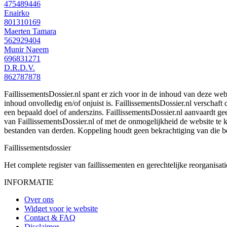
475489446
Enairko
801310169
Maerten Tamara
562929404
Munir Naeem
696831271
D.R.D.V.
862787878
FaillissementsDossier.nl spant er zich voor in de inhoud van deze we
inhoud onvolledig en/of onjuist is. FaillissementsDossier.nl verschaft
een bepaald doel of anderszins. FaillissementsDossier.nl aanvaardt gee
van FaillissementsDossier.nl of met de onmogelijkheid de website te
bestanden van derden. Koppeling houdt geen bekrachtiging van die b
Faillissements
dossier
Het complete register van faillissementen en gerechtelijke reorganisati
INFORMATIE
Over ons
Widget voor je website
Contact & FAQ
Disclaimer