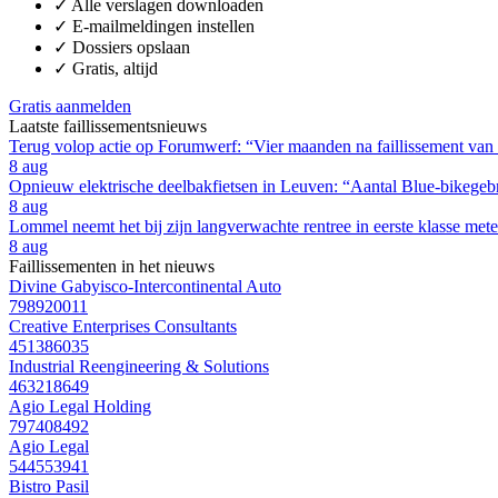
✓
Alle verslagen downloaden
✓
E-mailmeldingen instellen
✓
Dossiers opslaan
✓
Gratis, altijd
Gratis aanmelden
Laatste faillissementsnieuws
Terug volop actie op Forumwerf: “Vier maanden na faillissement van
8 aug
Opnieuw elektrische deelbakfietsen in Leuven: “Aantal Blue-bikegebru
8 aug
Lommel neemt het bij zijn langverwachte rentree in eerste klasse m
8 aug
Faillissementen in het nieuws
Divine Gabyisco-Intercontinental Auto
798920011
Creative Enterprises Consultants
451386035
Industrial Reengineering & Solutions
463218649
Agio Legal Holding
797408492
Agio Legal
544553941
Bistro Pasil