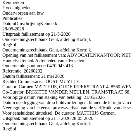
Kenmerken
Hoedanigheden
Onderworpen aan btw
Publicaties
Datum
Omschrijving
Kenmerk
28-05-2026
Uitspraak faillissement op 21-5-2026.
Ondernemingsrechtbank Gent, afdeling Kortrijk
RegSol
Ondernemingsrechtbank Gent, afdeling Kortrijk.
Opening van het faillissement van: ADVOCATENKANTOOR
Handelsactiviteit: Activiteiten van advocaten
Ondernemingsnummer: 0470.943.413
Referentie: 20260232.
Datum faillissement: 21 mei 2026.
Rechter Commissaris: JOOST MUYLLE.
Curator: Carmen MATTHIJS, OUDE IEPERSTRAAT 4, 8560 WEVEL
Co-Curator: BRIGITTE VANDER MEULEN, TRAMSTRAAT 68, 8700
Voorlopige datum van staking van betaling: 21/05/2026
Datum neerlegging van de schuldvorderingen: binnen de termijn van de
Neerlegging van het eerste proces-verbaal van de verificatie van de sc
Voor eensluidend uittreksel: De curator: MATTHIJS Carmen.
Uitspraak faillissement op 21-5-2026.
28-05-2026
Ondernemingsrechtbank Gent, afdeling Kortrijk
RegSol