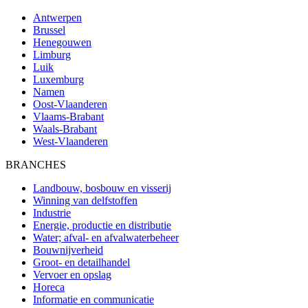
Antwerpen
Brussel
Henegouwen
Limburg
Luik
Luxemburg
Namen
Oost-Vlaanderen
Vlaams-Brabant
Waals-Brabant
West-Vlaanderen
BRANCHES
Landbouw, bosbouw en visserij
Winning van delfstoffen
Industrie
Energie, productie en distributie
Water; afval- en afvalwaterbeheer
Bouwnijverheid
Groot- en detailhandel
Vervoer en opslag
Horeca
Informatie en communicatie