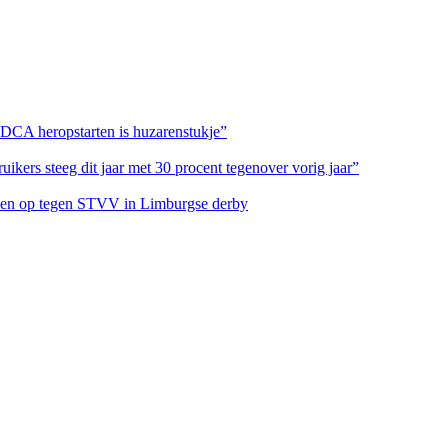
 DCA heropstarten is huzarenstukje”
ikers steeg dit jaar met 30 procent tegenover vorig jaar”
eteen op tegen STVV in Limburgse derby