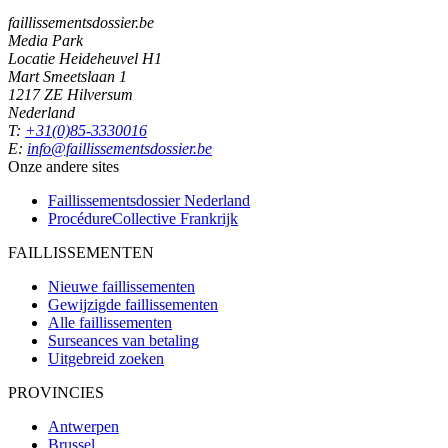
faillissementsdossier.be
Media Park
Locatie Heideheuvel H1
Mart Smeetslaan 1
1217 ZE Hilversum
Nederland
T:
+31(0)85-3330016
E:
info@faillissementsdossier.be
Onze andere sites
Faillissementsdossier
Nederland
ProcédureCollective
Frankrijk
FAILLISSEMENTEN
Nieuwe faillissementen
Gewijzigde faillissementen
Alle faillissementen
Surseances van betaling
Uitgebreid zoeken
PROVINCIES
Antwerpen
Brussel