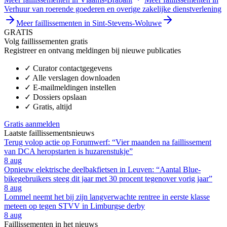
Verhuur van roerende goederen en overige zakelijke dienstverlening
Meer faillissementen in Sint-Stevens-Woluwe
GRATIS
Volg faillissementen gratis
Registreer en ontvang meldingen bij nieuwe publicaties
✓
Curator contactgegevens
✓
Alle verslagen downloaden
✓
E-mailmeldingen instellen
✓
Dossiers opslaan
✓
Gratis, altijd
Gratis aanmelden
Laatste faillissementsnieuws
Terug volop actie op Forumwerf: “Vier maanden na faillissement
van DCA heropstarten is huzarenstukje”
8 aug
Opnieuw elektrische deelbakfietsen in Leuven: “Aantal Blue-
bikegebruikers steeg dit jaar met 30 procent tegenover vorig jaar”
8 aug
Lommel neemt het bij zijn langverwachte rentree in eerste klasse
meteen op tegen STVV in Limburgse derby
8 aug
Faillissementen in het nieuws