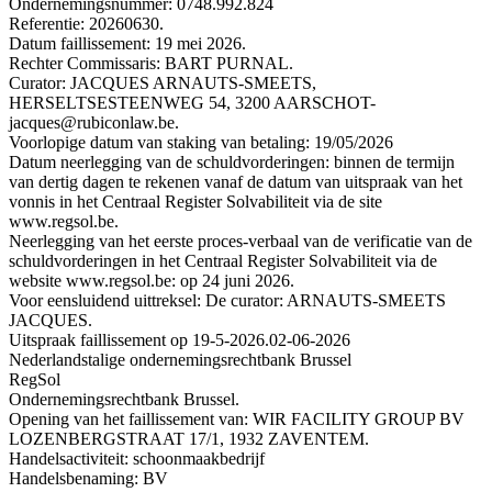
Ondernemingsnummer: 0748.992.824
Referentie: 20260630.
Datum faillissement: 19 mei 2026.
Rechter Commissaris: BART PURNAL.
Curator: JACQUES ARNAUTS-SMEETS,
HERSELTSESTEENWEG 54, 3200 AARSCHOT-
jacques@rubiconlaw.be.
Voorlopige datum van staking van betaling: 19/05/2026
Datum neerlegging van de schuldvorderingen: binnen de termijn
van dertig dagen te rekenen vanaf de datum van uitspraak van het
vonnis in het Centraal Register Solvabiliteit via de site
www.regsol.be.
Neerlegging van het eerste proces-verbaal van de verificatie van de
schuldvorderingen in het Centraal Register Solvabiliteit via de
website www.regsol.be: op 24 juni 2026.
Voor eensluidend uittreksel: De curator: ARNAUTS-SMEETS
JACQUES.
Uitspraak faillissement op 19-5-2026.
02-06-2026
Nederlandstalige ondernemingsrechtbank Brussel
RegSol
Ondernemingsrechtbank Brussel.
Opening van het faillissement van: WIR FACILITY GROUP BV
LOZENBERGSTRAAT 17/1, 1932 ZAVENTEM.
Handelsactiviteit: schoonmaakbedrijf
Handelsbenaming: BV