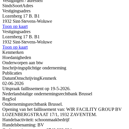
Vestigingen / adressen
Sinds
Soort
Adres
Vestigingsadres
Lozenberg 17 B. B1
1932 Sint-Stevens-Woluwe
Toon op kaart
Vestigingsadres
Lozenberg 17 B. B1
1932 Sint-Stevens-Woluwe
Toon op kaart
Kenmerken
Hoedanigheden
Onderworpen aan btw
Inschrijvingsplichtige onderneming
Publicaties
Datum
Omschrijving
Kenmerk
02-06-2026
Uitspraak faillissement op 19-5-2026.
Nederlandstalige ondernemingsrechtbank Brussel
RegSol
Ondernemingsrechtbank Brussel.
Opening van het faillissement van: WIR FACILITY GROUP BV
LOZENBERGSTRAAT 17/1, 1932 ZAVENTEM.
Handelsactiviteit: schoonmaakbedrijf
Handelsbenaming: BV