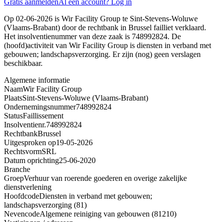
Gratis aanmelden
Al een account? Log in
Op 02-06-2026 is Wir Facility Group te Sint-Stevens-Woluwe
(Vlaams-Brabant) door de rechtbank in Brussel failliet verklaard.
Het insolventienummer van deze zaak is 748992824. De
(hoofd)activiteit van Wir Facility Group is diensten in verband met
gebouwen; landschapsverzorging. Er zijn (nog) geen verslagen
beschikbaar.
Algemene informatie
Naam
Wir Facility Group
Plaats
Sint-Stevens-Woluwe (Vlaams-Brabant)
Ondernemingsnummer
748992824
Status
Faillissement
Insolventienr.
748992824
Rechtbank
Brussel
Uitgesproken op
19-05-2026
Rechtsvorm
SRL
Datum oprichting
25-06-2020
Branche
Groep
Verhuur van roerende goederen en overige zakelijke
dienstverlening
Hoofdcode
Diensten in verband met gebouwen;
landschapsverzorging (81)
Nevencode
Algemene reiniging van gebouwen (81210)