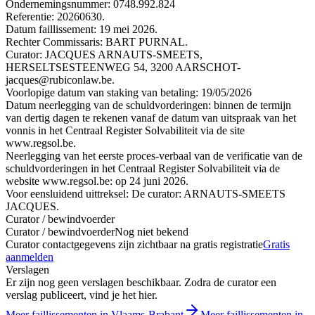
Ondernemingsnummer: 0748.992.824
Referentie: 20260630.
Datum faillissement: 19 mei 2026.
Rechter Commissaris: BART PURNAL.
Curator: JACQUES ARNAUTS-SMEETS,
HERSELTSESTEENWEG 54, 3200 AARSCHOT-
jacques@rubiconlaw.be.
Voorlopige datum van staking van betaling: 19/05/2026
Datum neerlegging van de schuldvorderingen: binnen de termijn
van dertig dagen te rekenen vanaf de datum van uitspraak van het
vonnis in het Centraal Register Solvabiliteit via de site
www.regsol.be.
Neerlegging van het eerste proces-verbaal van de verificatie van de
schuldvorderingen in het Centraal Register Solvabiliteit via de
website www.regsol.be: op 24 juni 2026.
Voor eensluidend uittreksel: De curator: ARNAUTS-SMEETS
JACQUES.
Curator / bewindvoerder
Curator / bewindvoerder
Nog niet bekend
Curator contactgegevens zijn zichtbaar na gratis registratie
Gratis
aanmelden
Verslagen
Er zijn nog geen verslagen beschikbaar. Zodra de curator een
verslag publiceert, vind je het hier.
Meer faillissementen in Vlaams-Brabant
Meer faillissementen in