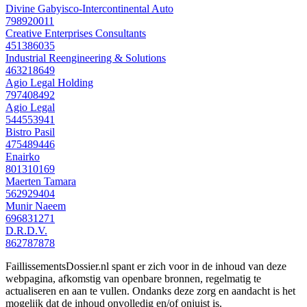
Divine Gabyisco-Intercontinental Auto
798920011
Creative Enterprises Consultants
451386035
Industrial Reengineering & Solutions
463218649
Agio Legal Holding
797408492
Agio Legal
544553941
Bistro Pasil
475489446
Enairko
801310169
Maerten Tamara
562929404
Munir Naeem
696831271
D.R.D.V.
862787878
FaillissementsDossier.nl spant er zich voor in de inhoud van deze
webpagina, afkomstig van openbare bronnen, regelmatig te
actualiseren en aan te vullen. Ondanks deze zorg en aandacht is het
mogelijk dat de inhoud onvolledig en/of onjuist is.