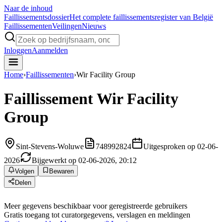
Naar de inhoud
Faillissements
dossier
Het complete faillissementsregister van België
Faillissementen
Veilingen
Nieuws
Inloggen
Aanmelden
Home
›
Faillissementen
›
Wir Facility Group
Faillissement
Wir Facility
Group
Sint-Stevens-Woluwe
748992824
Uitgesproken op 02-06-
2026
Bijgewerkt op 02-06-2026, 20:12
Volgen
Bewaren
Delen
Meer gegevens beschikbaar voor geregistreerde gebruikers
Gratis toegang tot curatorgegevens, verslagen en meldingen