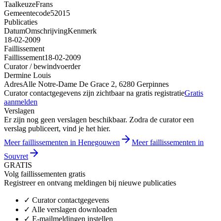
Taalkeuze
Frans
Gemeentecode
52015
Publicaties
Datum
Omschrijving
Kenmerk
18-02-2009
Faillissement
Faillissement
18-02-2009
Curator / bewindvoerder
Dermine Louis
Adres
Alle Notre-Dame De Grace 2, 6280 Gerpinnes
Curator contactgegevens zijn zichtbaar na gratis registratie
Gratis
aanmelden
Verslagen
Er zijn nog geen verslagen beschikbaar. Zodra de curator een
verslag publiceert, vind je het hier.
Meer faillissementen in Henegouwen
Meer faillissementen in
Souvret
GRATIS
Volg faillissementen gratis
Registreer en ontvang meldingen bij nieuwe publicaties
✓
Curator contactgegevens
✓
Alle verslagen downloaden
✓
E-mailmeldingen instellen