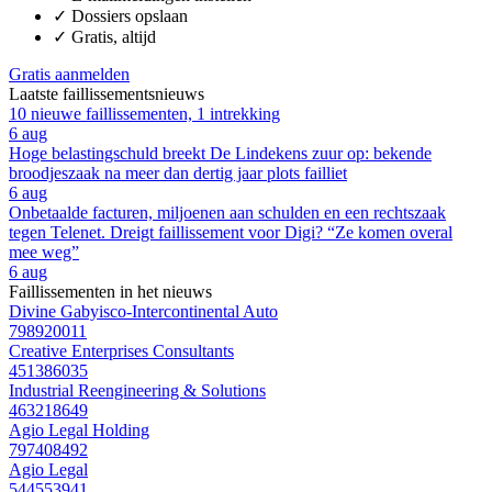
✓
Dossiers opslaan
✓
Gratis, altijd
Gratis aanmelden
Laatste faillissementsnieuws
10 nieuwe faillissementen, 1 intrekking
6 aug
Hoge belastingschuld breekt De Lindekens zuur op: bekende
broodjeszaak na meer dan dertig jaar plots failliet
6 aug
Onbetaalde facturen, miljoenen aan schulden en een rechtszaak
tegen Telenet. Dreigt faillissement voor Digi? “Ze komen overal
mee weg”
6 aug
Faillissementen in het nieuws
Divine Gabyisco-Intercontinental Auto
798920011
Creative Enterprises Consultants
451386035
Industrial Reengineering & Solutions
463218649
Agio Legal Holding
797408492
Agio Legal
544553941