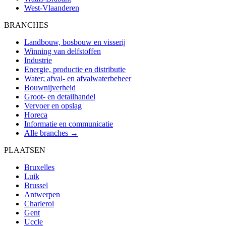
West-Vlaanderen
BRANCHES
Landbouw, bosbouw en visserij
Winning van delfstoffen
Industrie
Energie, productie en distributie
Water; afval- en afvalwaterbeheer
Bouwnijverheid
Groot- en detailhandel
Vervoer en opslag
Horeca
Informatie en communicatie
Alle branches →
PLAATSEN
Bruxelles
Luik
Brussel
Antwerpen
Charleroi
Gent
Uccle