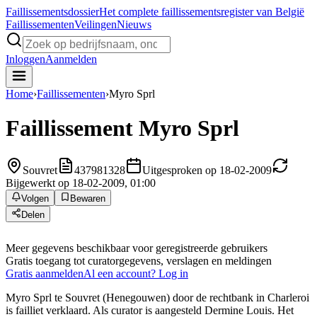
Faillissements
dossier
Het complete faillissementsregister van België
Faillissementen
Veilingen
Nieuws
Inloggen
Aanmelden
Home
›
Faillissementen
›
Myro Sprl
Faillissement
Myro Sprl
Souvret
437981328
Uitgesproken op 18-02-2009
Bijgewerkt op 18-02-2009, 01:00
Volgen
Bewaren
Delen
Meer gegevens beschikbaar voor geregistreerde gebruikers
Gratis toegang tot curatorgegevens, verslagen en meldingen
Gratis aanmelden
Al een account? Log in
Myro Sprl te Souvret (Henegouwen) door de rechtbank in Charleroi
is failliet verklaard. Als curator is aangesteld Dermine Louis. Het