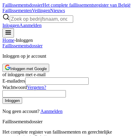
Faillissements
dossier
Het complete faillissementsregister van België
Faillissementen
Veilingen
Nieuws
Inloggen
Aanmelden
Home
›
Inloggen
Faillissements
dossier
Inloggen op je account
Inloggen met Google
of inloggen met e-mail
E-mailadres
Wachtwoord
Vergeten?
Inloggen
Nog geen account?
Aanmelden
Faillissements
dossier
Het complete register van faillissementen en gerechtelijke