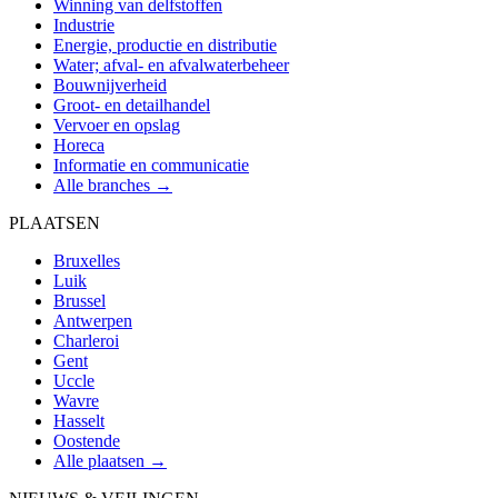
Winning van delfstoffen
Industrie
Energie, productie en distributie
Water; afval- en afvalwaterbeheer
Bouwnijverheid
Groot- en detailhandel
Vervoer en opslag
Horeca
Informatie en communicatie
Alle branches →
PLAATSEN
Bruxelles
Luik
Brussel
Antwerpen
Charleroi
Gent
Uccle
Wavre
Hasselt
Oostende
Alle plaatsen →