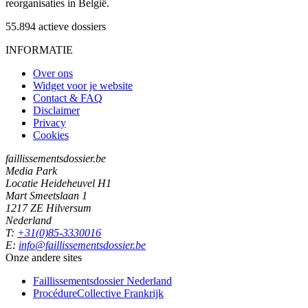
reorganisaties in België.
55.894
actieve dossiers
INFORMATIE
Over ons
Widget voor je website
Contact & FAQ
Disclaimer
Privacy
Cookies
faillissementsdossier.be
Media Park
Locatie Heideheuvel H1
Mart Smeetslaan 1
1217 ZE Hilversum
Nederland
T:
+31(0)85-3330016
E:
info@faillissementsdossier.be
Onze andere sites
Faillissementsdossier
Nederland
ProcédureCollective
Frankrijk