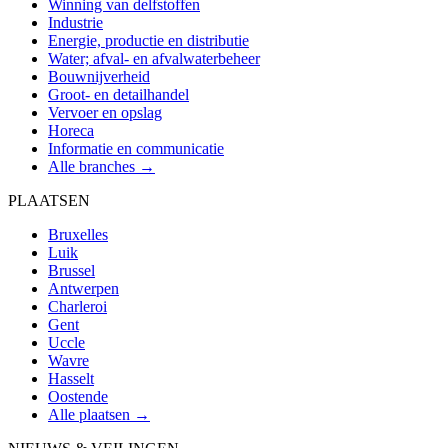
Winning van delfstoffen
Industrie
Energie, productie en distributie
Water; afval- en afvalwaterbeheer
Bouwnijverheid
Groot- en detailhandel
Vervoer en opslag
Horeca
Informatie en communicatie
Alle branches →
PLAATSEN
Bruxelles
Luik
Brussel
Antwerpen
Charleroi
Gent
Uccle
Wavre
Hasselt
Oostende
Alle plaatsen →