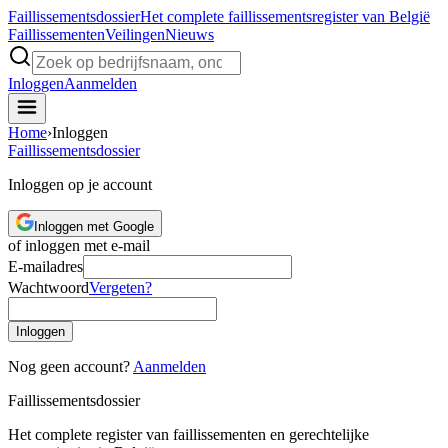
Faillissements
dossier
Het complete faillissementsregister van België
Faillissementen
Veilingen
Nieuws
Inloggen
Aanmelden
Home
›
Inloggen
Faillissements
dossier
Inloggen op je account
Inloggen met Google
of inloggen met e-mail
E-mailadres
Wachtwoord
Vergeten?
Inloggen
Nog geen account?
Aanmelden
Faillissements
dossier
Het complete register van faillissementen en gerechtelijke