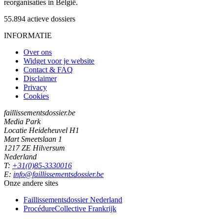
reorganisaties in België.
55.894
actieve dossiers
INFORMATIE
Over ons
Widget voor je website
Contact & FAQ
Disclaimer
Privacy
Cookies
faillissementsdossier.be
Media Park
Locatie Heideheuvel H1
Mart Smeetslaan 1
1217 ZE Hilversum
Nederland
T:
+31(0)85-3330016
E:
info@faillissementsdossier.be
Onze andere sites
Faillissementsdossier
Nederland
ProcédureCollective
Frankrijk