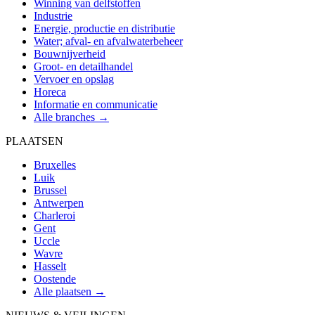
Winning van delfstoffen
Industrie
Energie, productie en distributie
Water; afval- en afvalwaterbeheer
Bouwnijverheid
Groot- en detailhandel
Vervoer en opslag
Horeca
Informatie en communicatie
Alle branches →
PLAATSEN
Bruxelles
Luik
Brussel
Antwerpen
Charleroi
Gent
Uccle
Wavre
Hasselt
Oostende
Alle plaatsen →