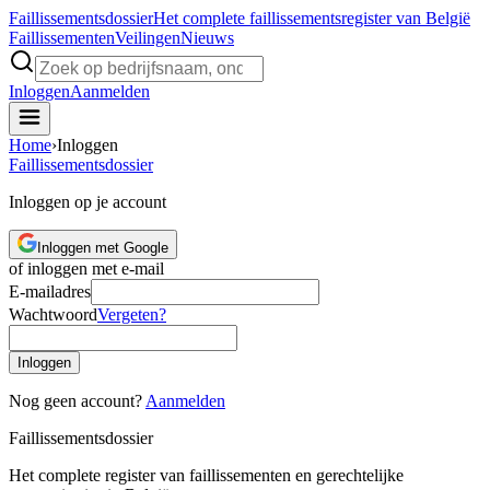
Faillissements
dossier
Het complete faillissementsregister van België
Faillissementen
Veilingen
Nieuws
Inloggen
Aanmelden
Home
›
Inloggen
Faillissements
dossier
Inloggen op je account
Inloggen met Google
of inloggen met e-mail
E-mailadres
Wachtwoord
Vergeten?
Inloggen
Nog geen account?
Aanmelden
Faillissements
dossier
Het complete register van faillissementen en gerechtelijke