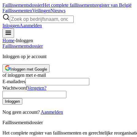
Faillissements
dossier
Het complete faillissementsregister van België
Faillissementen
Veilingen
Nieuws
Inloggen
Aanmelden
Home
›
Inloggen
Faillissements
dossier
Inloggen op je account
Inloggen met Google
of inloggen met e-mail
E-mailadres
Wachtwoord
Vergeten?
Inloggen
Nog geen account?
Aanmelden
Faillissements
dossier
Het complete register van faillissementen en gerechtelijke reorganisati