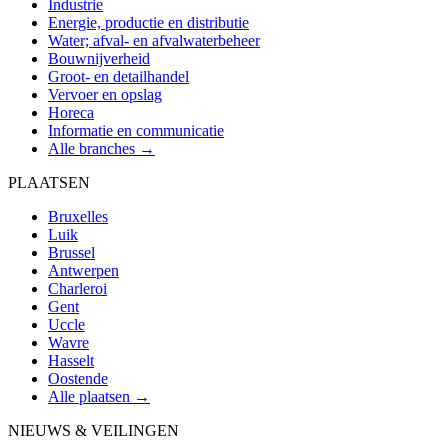
Industrie
Energie, productie en distributie
Water; afval- en afvalwaterbeheer
Bouwnijverheid
Groot- en detailhandel
Vervoer en opslag
Horeca
Informatie en communicatie
Alle branches →
PLAATSEN
Bruxelles
Luik
Brussel
Antwerpen
Charleroi
Gent
Uccle
Wavre
Hasselt
Oostende
Alle plaatsen →
NIEUWS & VEILINGEN