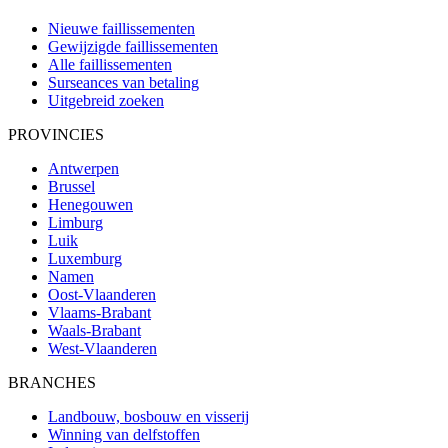
Nieuwe faillissementen
Gewijzigde faillissementen
Alle faillissementen
Surseances van betaling
Uitgebreid zoeken
PROVINCIES
Antwerpen
Brussel
Henegouwen
Limburg
Luik
Luxemburg
Namen
Oost-Vlaanderen
Vlaams-Brabant
Waals-Brabant
West-Vlaanderen
BRANCHES
Landbouw, bosbouw en visserij
Winning van delfstoffen