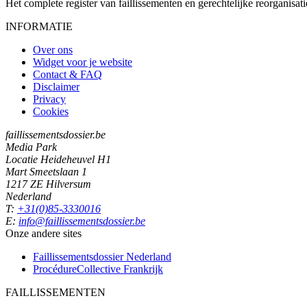
Het complete register van faillissementen en gerechtelijke reorganisati
INFORMATIE
Over ons
Widget voor je website
Contact & FAQ
Disclaimer
Privacy
Cookies
faillissementsdossier.be
Media Park
Locatie Heideheuvel H1
Mart Smeetslaan 1
1217 ZE Hilversum
Nederland
T:
+31(0)85-3330016
E:
info@faillissementsdossier.be
Onze andere sites
Faillissementsdossier
Nederland
ProcédureCollective
Frankrijk
FAILLISSEMENTEN