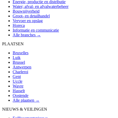
Energie, productie en distributie
Water; afval- en afvalwaterbeheer
Bouwnijverheid
Groot- en detailhandel
Vervoer en opslag
Horeca
Informatie en communicatie
Alle branches →
PLAATSEN
Bruxelles
Luik
Brussel
Antwerpen
Charleroi
Gent
Uccle
Wavre
Hasselt
Oostende
Alle plaatsen →
NIEUWS & VEILINGEN