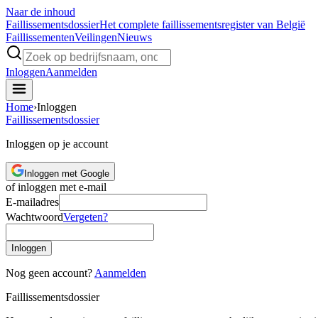
Naar de inhoud
Faillissements
dossier
Het complete faillissementsregister van België
Faillissementen
Veilingen
Nieuws
Inloggen
Aanmelden
Home
›
Inloggen
Faillissements
dossier
Inloggen op je account
Inloggen met Google
of inloggen met e-mail
E-mailadres
Wachtwoord
Vergeten?
Inloggen
Nog geen account?
Aanmelden
Faillissements
dossier