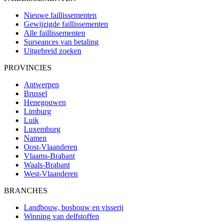
Nieuwe faillissementen
Gewijzigde faillissementen
Alle faillissementen
Surseances van betaling
Uitgebreid zoeken
PROVINCIES
Antwerpen
Brussel
Henegouwen
Limburg
Luik
Luxemburg
Namen
Oost-Vlaanderen
Vlaams-Brabant
Waals-Brabant
West-Vlaanderen
BRANCHES
Landbouw, bosbouw en visserij
Winning van delfstoffen