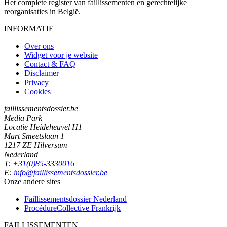
Het complete register van faillissementen en gerechtelijke
reorganisaties in België.
INFORMATIE
Over ons
Widget voor je website
Contact & FAQ
Disclaimer
Privacy
Cookies
faillissementsdossier.be
Media Park
Locatie Heideheuvel H1
Mart Smeetslaan 1
1217 ZE Hilversum
Nederland
T:
+31(0)85-3330016
E:
info@faillissementsdossier.be
Onze andere sites
Faillissementsdossier
Nederland
ProcédureCollective
Frankrijk
FAILLISSEMENTEN