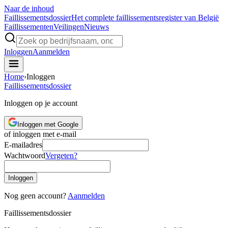
Naar de inhoud
Faillissements
dossier
Het complete faillissementsregister van België
Faillissementen
Veilingen
Nieuws
Inloggen
Aanmelden
Home
›
Inloggen
Faillissements
dossier
Inloggen op je account
Inloggen met Google
of inloggen met e-mail
E-mailadres
Wachtwoord
Vergeten?
Inloggen
Nog geen account?
Aanmelden
Faillissements
dossier