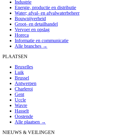
Industrie
Energie, productie en distributie
Water; afval- en afvalwaterbeheer
Bouwnijverheid
Groot- en detailhandel
Vervoer en opslag
Horeca
Informatie en communicatie
Alle branches →
PLAATSEN
Bruxelles
Luik
Brussel
Antwerpen
Charleroi
Gent
Uccle
Wavre
Hasselt
Oostende
Alle plaatsen →
NIEUWS & VEILINGEN