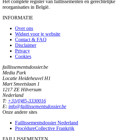
Het complete register van faillissementen en gerechtelijke
reorganisaties in België.
INFORMATIE
Over ons
Widget voor je website
Contact & FAQ
Disclaimer
Privacy
Cookies
faillissementsdossier.be
Media Park
Locatie Heideheuvel H1
Mart Smeetslaan 1
1217 ZE Hilversum
Nederland
T:
+31(0)85-3330016
E:
info@faillissementsdossier.be
Onze andere sites
Faillissementsdossier
Nederland
ProcédureCollective
Frankrijk
FAILLISSEMENTEN