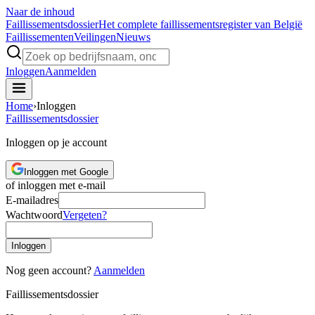
Naar de inhoud
Faillissements
dossier
Het complete faillissementsregister van België
Faillissementen
Veilingen
Nieuws
Inloggen
Aanmelden
Home
›
Inloggen
Faillissements
dossier
Inloggen op je account
Inloggen met Google
of inloggen met e-mail
E-mailadres
Wachtwoord
Vergeten?
Inloggen
Nog geen account?
Aanmelden
Faillissements
dossier