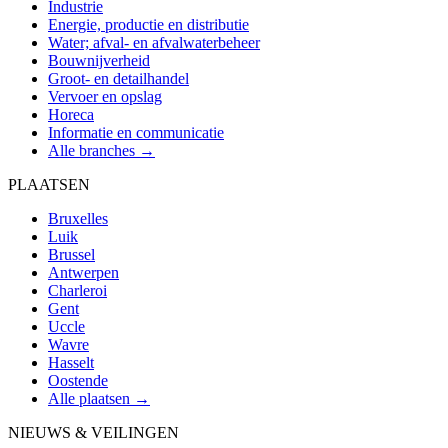
Industrie
Energie, productie en distributie
Water; afval- en afvalwaterbeheer
Bouwnijverheid
Groot- en detailhandel
Vervoer en opslag
Horeca
Informatie en communicatie
Alle branches →
PLAATSEN
Bruxelles
Luik
Brussel
Antwerpen
Charleroi
Gent
Uccle
Wavre
Hasselt
Oostende
Alle plaatsen →
NIEUWS & VEILINGEN