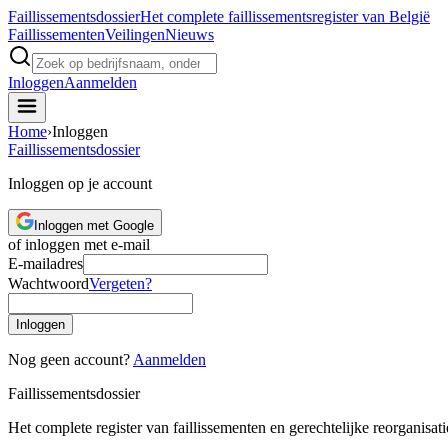
Faillissements
dossier
Het complete faillissementsregister van België
Faillissementen
Veilingen
Nieuws
Inloggen
Aanmelden
Home
›
Inloggen
Faillissements
dossier
Inloggen op je account
Inloggen met Google
of inloggen met e-mail
E-mailadres
Wachtwoord
Vergeten?
Inloggen
Nog geen account?
Aanmelden
Faillissements
dossier
Het complete register van faillissementen en gerechtelijke reorganisati