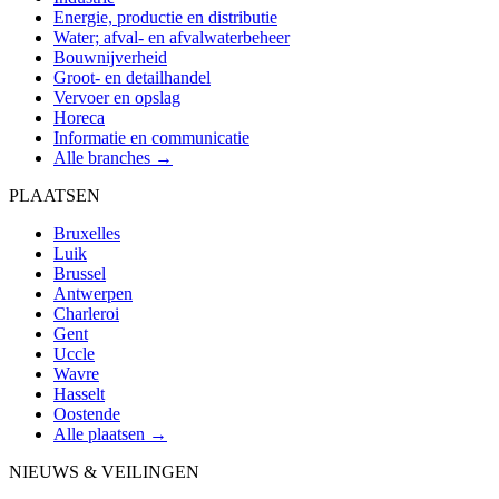
Energie, productie en distributie
Water; afval- en afvalwaterbeheer
Bouwnijverheid
Groot- en detailhandel
Vervoer en opslag
Horeca
Informatie en communicatie
Alle branches →
PLAATSEN
Bruxelles
Luik
Brussel
Antwerpen
Charleroi
Gent
Uccle
Wavre
Hasselt
Oostende
Alle plaatsen →
NIEUWS & VEILINGEN