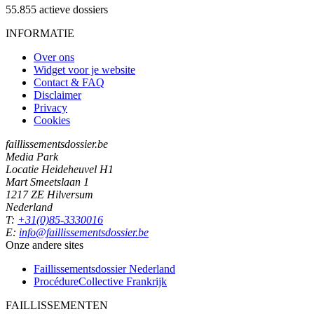
55.855
actieve dossiers
INFORMATIE
Over ons
Widget voor je website
Contact & FAQ
Disclaimer
Privacy
Cookies
faillissementsdossier.be
Media Park
Locatie Heideheuvel H1
Mart Smeetslaan 1
1217 ZE Hilversum
Nederland
T:
+31(0)85-3330016
E:
info@faillissementsdossier.be
Onze andere sites
Faillissementsdossier
Nederland
ProcédureCollective
Frankrijk
FAILLISSEMENTEN