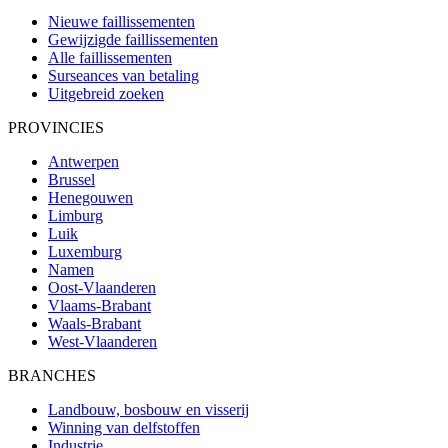
Nieuwe faillissementen
Gewijzigde faillissementen
Alle faillissementen
Surseances van betaling
Uitgebreid zoeken
PROVINCIES
Antwerpen
Brussel
Henegouwen
Limburg
Luik
Luxemburg
Namen
Oost-Vlaanderen
Vlaams-Brabant
Waals-Brabant
West-Vlaanderen
BRANCHES
Landbouw, bosbouw en visserij
Winning van delfstoffen
Industrie