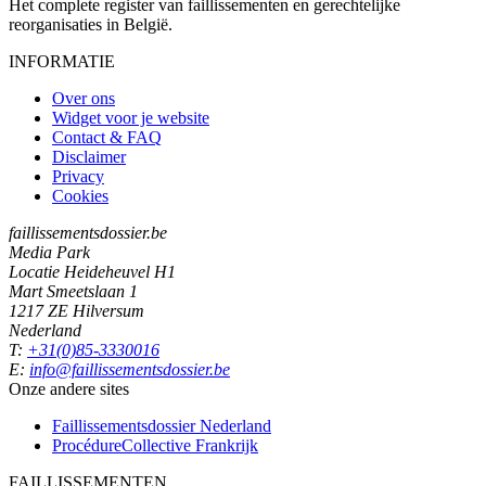
Het complete register van faillissementen en gerechtelijke
reorganisaties in België.
INFORMATIE
Over ons
Widget voor je website
Contact & FAQ
Disclaimer
Privacy
Cookies
faillissementsdossier.be
Media Park
Locatie Heideheuvel H1
Mart Smeetslaan 1
1217 ZE Hilversum
Nederland
T:
+31(0)85-3330016
E:
info@faillissementsdossier.be
Onze andere sites
Faillissementsdossier
Nederland
ProcédureCollective
Frankrijk
FAILLISSEMENTEN