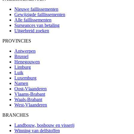
Nieuwe faillissementen
Gewijzigde faillissementen
Alle faillissementen
Surseances van betaling
Uitgebreid zoeken
PROVINCIES
Antwerpen
Brussel
Henegouwen
Limburg
Luik
Luxemburg
Namen
Oost-Vlaanderen
Vlaams-Brabant
Waals-Brabant
West-Vlaanderen
BRANCHES
Landbouw, bosbouw en visserij
Winning van delfstoffen