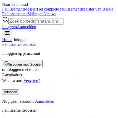
Naar de inhoud
Faillissements
dossier
Het complete faillissementsregister van België
Faillissementen
Veilingen
Nieuws
Inloggen
Aanmelden
Home
›
Inloggen
Faillissements
dossier
Inloggen op je account
Inloggen met Google
of inloggen met e-mail
E-mailadres
Wachtwoord
Vergeten?
Inloggen
Nog geen account?
Aanmelden
Faillissements
dossier