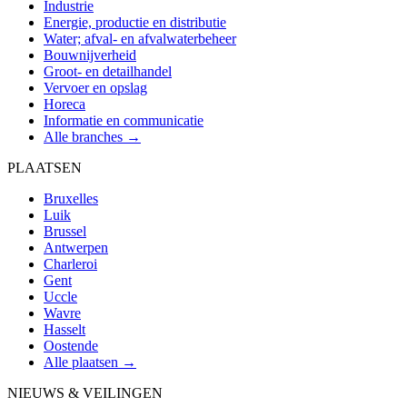
Industrie
Energie, productie en distributie
Water; afval- en afvalwaterbeheer
Bouwnijverheid
Groot- en detailhandel
Vervoer en opslag
Horeca
Informatie en communicatie
Alle branches →
PLAATSEN
Bruxelles
Luik
Brussel
Antwerpen
Charleroi
Gent
Uccle
Wavre
Hasselt
Oostende
Alle plaatsen →
NIEUWS & VEILINGEN