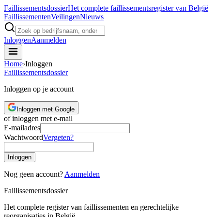
Faillissements
dossier
Het complete faillissementsregister van België
Faillissementen
Veilingen
Nieuws
Inloggen
Aanmelden
Home
›
Inloggen
Faillissements
dossier
Inloggen op je account
Inloggen met Google
of inloggen met e-mail
E-mailadres
Wachtwoord
Vergeten?
Inloggen
Nog geen account?
Aanmelden
Faillissements
dossier
Het complete register van faillissementen en gerechtelijke
reorganisaties in België.