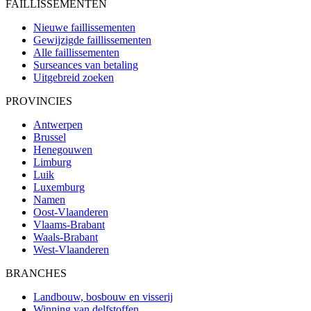
FAILLISSEMENTEN
Nieuwe faillissementen
Gewijzigde faillissementen
Alle faillissementen
Surseances van betaling
Uitgebreid zoeken
PROVINCIES
Antwerpen
Brussel
Henegouwen
Limburg
Luik
Luxemburg
Namen
Oost-Vlaanderen
Vlaams-Brabant
Waals-Brabant
West-Vlaanderen
BRANCHES
Landbouw, bosbouw en visserij
Winning van delfstoffen