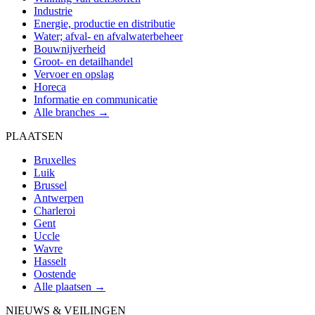
Industrie
Energie, productie en distributie
Water; afval- en afvalwaterbeheer
Bouwnijverheid
Groot- en detailhandel
Vervoer en opslag
Horeca
Informatie en communicatie
Alle branches →
PLAATSEN
Bruxelles
Luik
Brussel
Antwerpen
Charleroi
Gent
Uccle
Wavre
Hasselt
Oostende
Alle plaatsen →
NIEUWS & VEILINGEN