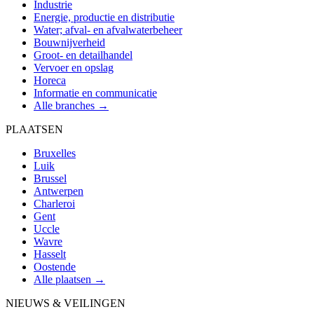
Industrie
Energie, productie en distributie
Water; afval- en afvalwaterbeheer
Bouwnijverheid
Groot- en detailhandel
Vervoer en opslag
Horeca
Informatie en communicatie
Alle branches →
PLAATSEN
Bruxelles
Luik
Brussel
Antwerpen
Charleroi
Gent
Uccle
Wavre
Hasselt
Oostende
Alle plaatsen →
NIEUWS & VEILINGEN