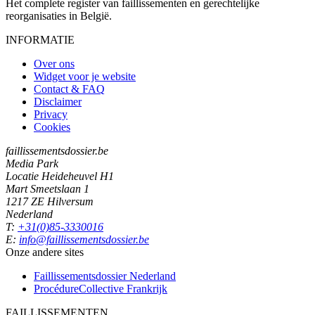
Het complete register van faillissementen en gerechtelijke
reorganisaties in België.
INFORMATIE
Over ons
Widget voor je website
Contact & FAQ
Disclaimer
Privacy
Cookies
faillissementsdossier.be
Media Park
Locatie Heideheuvel H1
Mart Smeetslaan 1
1217 ZE Hilversum
Nederland
T:
+31(0)85-3330016
E:
info@faillissementsdossier.be
Onze andere sites
Faillissementsdossier
Nederland
ProcédureCollective
Frankrijk
FAILLISSEMENTEN