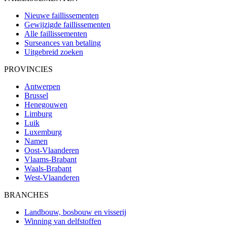
Nieuwe faillissementen
Gewijzigde faillissementen
Alle faillissementen
Surseances van betaling
Uitgebreid zoeken
PROVINCIES
Antwerpen
Brussel
Henegouwen
Limburg
Luik
Luxemburg
Namen
Oost-Vlaanderen
Vlaams-Brabant
Waals-Brabant
West-Vlaanderen
BRANCHES
Landbouw, bosbouw en visserij
Winning van delfstoffen