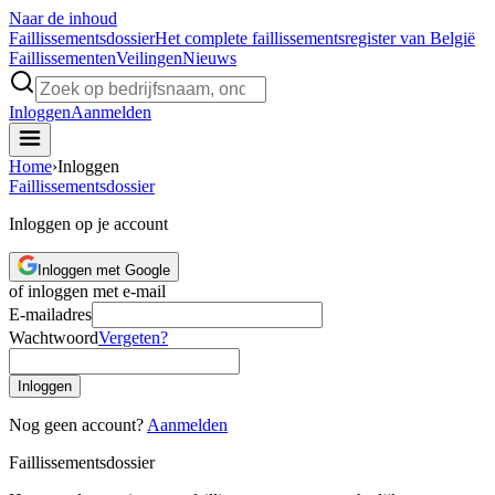
Naar de inhoud
Faillissements
dossier
Het complete faillissementsregister van België
Faillissementen
Veilingen
Nieuws
Inloggen
Aanmelden
Home
›
Inloggen
Faillissements
dossier
Inloggen op je account
Inloggen met Google
of inloggen met e-mail
E-mailadres
Wachtwoord
Vergeten?
Inloggen
Nog geen account?
Aanmelden
Faillissements
dossier