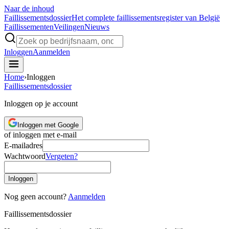
Naar de inhoud
Faillissements
dossier
Het complete faillissementsregister van België
Faillissementen
Veilingen
Nieuws
Inloggen
Aanmelden
Home
›
Inloggen
Faillissements
dossier
Inloggen op je account
Inloggen met Google
of inloggen met e-mail
E-mailadres
Wachtwoord
Vergeten?
Inloggen
Nog geen account?
Aanmelden
Faillissements
dossier