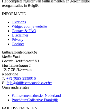
Het complete register van faillissementen en gerechtelijke
reorganisaties in België.
INFORMATIE
Over ons
Widget voor je website
Contact & FAQ
Disclaimer
Privacy
Cookies
faillissementsdossier.be
Media Park
Locatie Heideheuvel H1
Mart Smeetslaan 1
1217 ZE Hilversum
Nederland
T:
+31(0)85-3330016
E:
info@faillissementsdossier.be
Onze andere sites
Faillissementsdossier
Nederland
ProcédureCollective
Frankrijk
FAILLISSEMENTEN