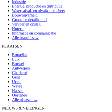
Industrie
Energie, productie en distributie
Water; afval- en afvalwaterbeheer
Bouwnijverheid
Groot- en detailhandel
Vervoer en opslag
Horeca
Informatie en communicatie
Alle branches →
PLAATSEN
Bruxelles
Luik
Brussel
Antwerpen
Charleroi
Gent
Uccle
Wavre
Hasselt
Oostende
Alle plaatsen →
NIEUWS & VEILINGEN