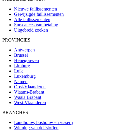
Nieuwe faillissementen
Gewijzigde faillissementen
Alle faillissementen
Surseances van betaling
Uitgebreid zoeken
PROVINCIES
Antwerpen
Brussel
Henegouwen
Limburg
Luik
Luxemburg
Namen
Oost-Vlaanderen
Vlaams-Brabant
Waals-Brabant
West-Vlaanderen
BRANCHES
Landbouw, bosbouw en visserij
Winning van delfstoffen