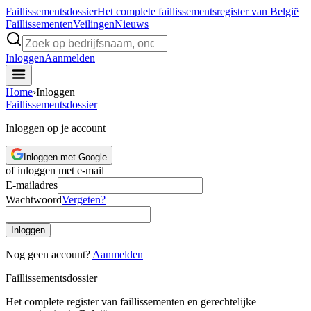
Faillissements
dossier
Het complete faillissementsregister van België
Faillissementen
Veilingen
Nieuws
Inloggen
Aanmelden
Home
›
Inloggen
Faillissements
dossier
Inloggen op je account
Inloggen met Google
of inloggen met e-mail
E-mailadres
Wachtwoord
Vergeten?
Inloggen
Nog geen account?
Aanmelden
Faillissements
dossier
Het complete register van faillissementen en gerechtelijke