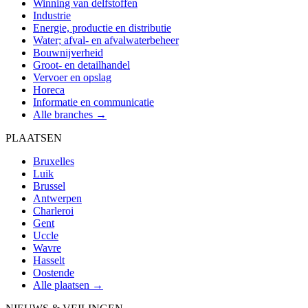
Winning van delfstoffen
Industrie
Energie, productie en distributie
Water; afval- en afvalwaterbeheer
Bouwnijverheid
Groot- en detailhandel
Vervoer en opslag
Horeca
Informatie en communicatie
Alle branches →
PLAATSEN
Bruxelles
Luik
Brussel
Antwerpen
Charleroi
Gent
Uccle
Wavre
Hasselt
Oostende
Alle plaatsen →