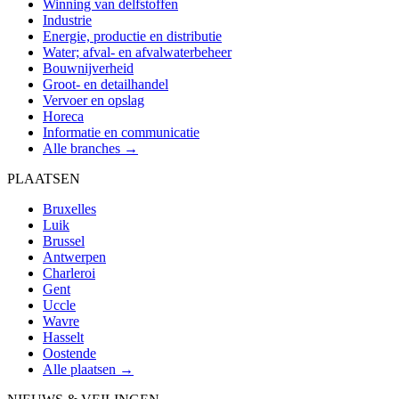
Winning van delfstoffen
Industrie
Energie, productie en distributie
Water; afval- en afvalwaterbeheer
Bouwnijverheid
Groot- en detailhandel
Vervoer en opslag
Horeca
Informatie en communicatie
Alle branches →
PLAATSEN
Bruxelles
Luik
Brussel
Antwerpen
Charleroi
Gent
Uccle
Wavre
Hasselt
Oostende
Alle plaatsen →