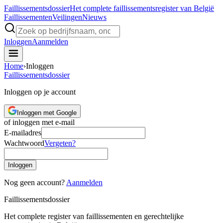
Faillissements
dossier
Het complete faillissementsregister van België
Faillissementen
Veilingen
Nieuws
Inloggen
Aanmelden
Home
›
Inloggen
Faillissements
dossier
Inloggen op je account
Inloggen met Google
of inloggen met e-mail
E-mailadres
Wachtwoord
Vergeten?
Inloggen
Nog geen account?
Aanmelden
Faillissements
dossier
Het complete register van faillissementen en gerechtelijke