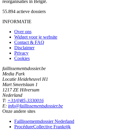
reorganisaties in België.
55.894
actieve dossiers
INFORMATIE
Over ons
Widget voor je website
Contact & FAQ
Disclaimer
Privacy
Cookies
faillissementsdossier.be
Media Park
Locatie Heideheuvel H1
Mart Smeetslaan 1
1217 ZE Hilversum
Nederland
T:
+31(0)85-3330016
E:
info@faillissementsdossier.be
Onze andere sites
Faillissementsdossier
Nederland
ProcédureCollective
Frankrijk