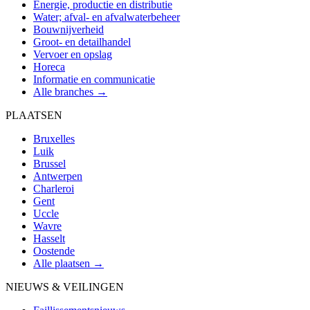
Energie, productie en distributie
Water; afval- en afvalwaterbeheer
Bouwnijverheid
Groot- en detailhandel
Vervoer en opslag
Horeca
Informatie en communicatie
Alle branches →
PLAATSEN
Bruxelles
Luik
Brussel
Antwerpen
Charleroi
Gent
Uccle
Wavre
Hasselt
Oostende
Alle plaatsen →
NIEUWS & VEILINGEN