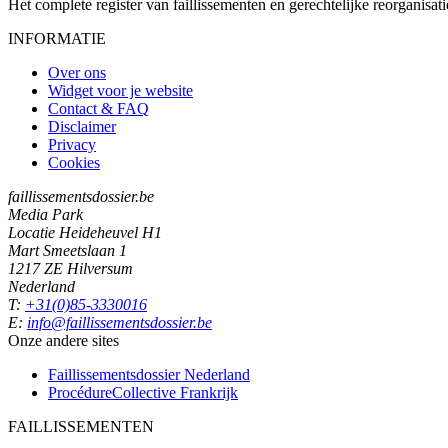
Het complete register van faillissementen en gerechtelijke reorganisati
INFORMATIE
Over ons
Widget voor je website
Contact & FAQ
Disclaimer
Privacy
Cookies
faillissementsdossier.be
Media Park
Locatie Heideheuvel H1
Mart Smeetslaan 1
1217 ZE Hilversum
Nederland
T:
+31(0)85-3330016
E:
info@faillissementsdossier.be
Onze andere sites
Faillissementsdossier
Nederland
ProcédureCollective
Frankrijk
FAILLISSEMENTEN