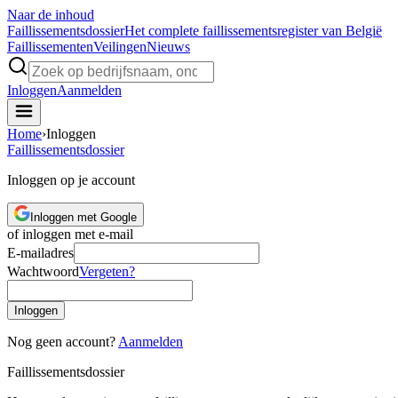
Naar de inhoud
Faillissements
dossier
Het complete faillissementsregister van België
Faillissementen
Veilingen
Nieuws
Inloggen
Aanmelden
Home
›
Inloggen
Faillissements
dossier
Inloggen op je account
Inloggen met Google
of inloggen met e-mail
E-mailadres
Wachtwoord
Vergeten?
Inloggen
Nog geen account?
Aanmelden
Faillissements
dossier