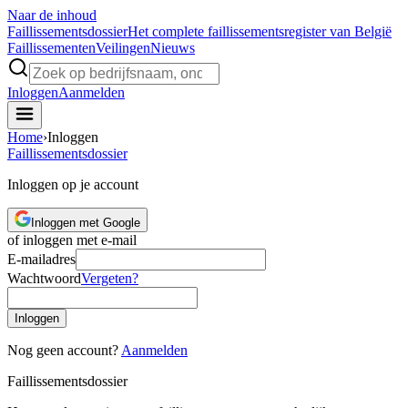
Naar de inhoud
Faillissements
dossier
Het complete faillissementsregister van België
Faillissementen
Veilingen
Nieuws
Inloggen
Aanmelden
Home
›
Inloggen
Faillissements
dossier
Inloggen op je account
Inloggen met Google
of inloggen met e-mail
E-mailadres
Wachtwoord
Vergeten?
Inloggen
Nog geen account?
Aanmelden
Faillissements
dossier