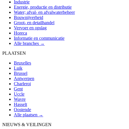
Industrie
Energie, productie en distributie
Water; afval- en afvalwaterbeheer
Bouwnijverheid
Groot- en detailhandel
Vervoer en opslag
Horeca
Informatie en communicatie
Alle branches →
PLAATSEN
Bruxelles
Luik
Brussel
Antwerpen
Charleroi
Gent
Uccle
Wavre
Hasselt
Oostende
Alle plaatsen →
NIEUWS & VEILINGEN