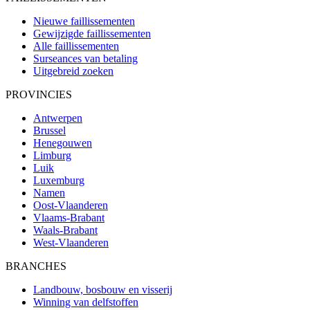
Nieuwe faillissementen
Gewijzigde faillissementen
Alle faillissementen
Surseances van betaling
Uitgebreid zoeken
PROVINCIES
Antwerpen
Brussel
Henegouwen
Limburg
Luik
Luxemburg
Namen
Oost-Vlaanderen
Vlaams-Brabant
Waals-Brabant
West-Vlaanderen
BRANCHES
Landbouw, bosbouw en visserij
Winning van delfstoffen