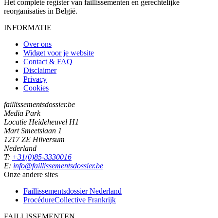
Het complete register van faillissementen en gerechtelijke
reorganisaties in België.
INFORMATIE
Over ons
Widget voor je website
Contact & FAQ
Disclaimer
Privacy
Cookies
faillissementsdossier.be
Media Park
Locatie Heideheuvel H1
Mart Smeetslaan 1
1217 ZE Hilversum
Nederland
T:
+31(0)85-3330016
E:
info@faillissementsdossier.be
Onze andere sites
Faillissementsdossier
Nederland
ProcédureCollective
Frankrijk
FAILLISSEMENTEN