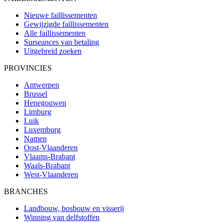
Nieuwe faillissementen
Gewijzigde faillissementen
Alle faillissementen
Surseances van betaling
Uitgebreid zoeken
PROVINCIES
Antwerpen
Brussel
Henegouwen
Limburg
Luik
Luxemburg
Namen
Oost-Vlaanderen
Vlaams-Brabant
Waals-Brabant
West-Vlaanderen
BRANCHES
Landbouw, bosbouw en visserij
Winning van delfstoffen