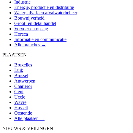
Industrie
Energie, productie en distributie
Water; afval- en afvalwaterbeheer
Bouwnijverheid
Groot- en detailhandel
Vervoer en opslag
Horeca
Informatie en communicatie
Alle branches →
PLAATSEN
Bruxelles
Luik
Brussel
Antwerpen
Charleroi
Gent
Uccle
Wavre
Hasselt
Oostende
Alle plaatsen →
NIEUWS & VEILINGEN