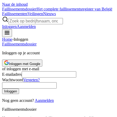
Naar de inhoud
Faillissements
dossier
Het complete faillissementsregister van België
Faillissementen
Veilingen
Nieuws
Inloggen
Aanmelden
Home
›
Inloggen
Faillissements
dossier
Inloggen op je account
Inloggen met Google
of inloggen met e-mail
E-mailadres
Wachtwoord
Vergeten?
Inloggen
Nog geen account?
Aanmelden
Faillissements
dossier