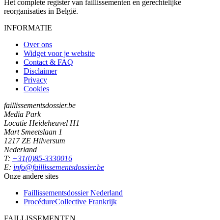
Het complete register van faillissementen en gerechtelijke
reorganisaties in België.
INFORMATIE
Over ons
Widget voor je website
Contact & FAQ
Disclaimer
Privacy
Cookies
faillissementsdossier.be
Media Park
Locatie Heideheuvel H1
Mart Smeetslaan 1
1217 ZE Hilversum
Nederland
T:
+31(0)85-3330016
E:
info@faillissementsdossier.be
Onze andere sites
Faillissementsdossier
Nederland
ProcédureCollective
Frankrijk
FAILLISSEMENTEN