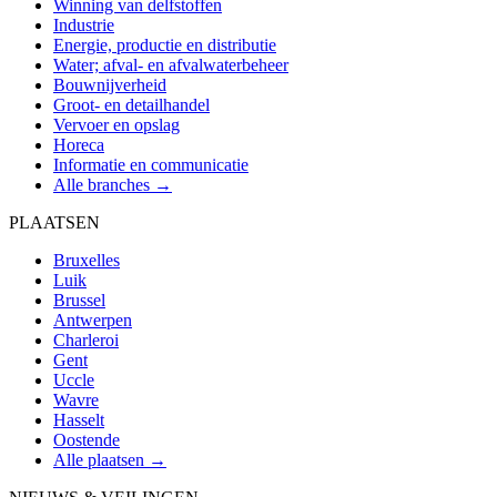
Winning van delfstoffen
Industrie
Energie, productie en distributie
Water; afval- en afvalwaterbeheer
Bouwnijverheid
Groot- en detailhandel
Vervoer en opslag
Horeca
Informatie en communicatie
Alle branches →
PLAATSEN
Bruxelles
Luik
Brussel
Antwerpen
Charleroi
Gent
Uccle
Wavre
Hasselt
Oostende
Alle plaatsen →