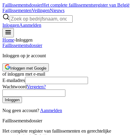
Faillissements
dossier
Het complete faillissementsregister van België
Faillissementen
Veilingen
Nieuws
Inloggen
Aanmelden
Home
›
Inloggen
Faillissements
dossier
Inloggen op je account
Inloggen met Google
of inloggen met e-mail
E-mailadres
Wachtwoord
Vergeten?
Inloggen
Nog geen account?
Aanmelden
Faillissements
dossier
Het complete register van faillissementen en gerechtelijke