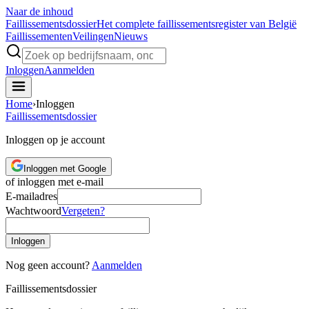
Naar de inhoud
Faillissements
dossier
Het complete faillissementsregister van België
Faillissementen
Veilingen
Nieuws
Inloggen
Aanmelden
Home
›
Inloggen
Faillissements
dossier
Inloggen op je account
Inloggen met Google
of inloggen met e-mail
E-mailadres
Wachtwoord
Vergeten?
Inloggen
Nog geen account?
Aanmelden
Faillissements
dossier