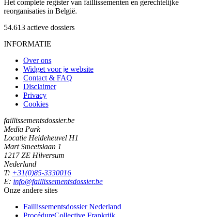
Het complete register van faillissementen en gerechtelijke
reorganisaties in België.
54.613
actieve dossiers
INFORMATIE
Over ons
Widget voor je website
Contact & FAQ
Disclaimer
Privacy
Cookies
faillissementsdossier.be
Media Park
Locatie Heideheuvel H1
Mart Smeetslaan 1
1217 ZE Hilversum
Nederland
T:
+31(0)85-3330016
E:
info@faillissementsdossier.be
Onze andere sites
Faillissementsdossier
Nederland
ProcédureCollective
Frankrijk