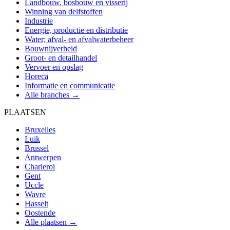
Landbouw, bosbouw en visserij
Winning van delfstoffen
Industrie
Energie, productie en distributie
Water; afval- en afvalwaterbeheer
Bouwnijverheid
Groot- en detailhandel
Vervoer en opslag
Horeca
Informatie en communicatie
Alle branches →
PLAATSEN
Bruxelles
Luik
Brussel
Antwerpen
Charleroi
Gent
Uccle
Wavre
Hasselt
Oostende
Alle plaatsen →