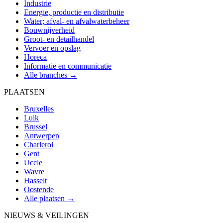
Industrie
Energie, productie en distributie
Water; afval- en afvalwaterbeheer
Bouwnijverheid
Groot- en detailhandel
Vervoer en opslag
Horeca
Informatie en communicatie
Alle branches →
PLAATSEN
Bruxelles
Luik
Brussel
Antwerpen
Charleroi
Gent
Uccle
Wavre
Hasselt
Oostende
Alle plaatsen →
NIEUWS & VEILINGEN