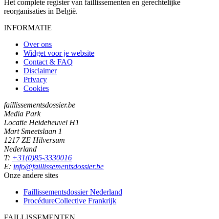
Het complete register van faillissementen en gerechtelijke
reorganisaties in België.
INFORMATIE
Over ons
Widget voor je website
Contact & FAQ
Disclaimer
Privacy
Cookies
faillissementsdossier.be
Media Park
Locatie Heideheuvel H1
Mart Smeetslaan 1
1217 ZE Hilversum
Nederland
T:
+31(0)85-3330016
E:
info@faillissementsdossier.be
Onze andere sites
Faillissementsdossier
Nederland
ProcédureCollective
Frankrijk
FAILLISSEMENTEN