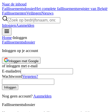
Naar de inhoud
Faillissements
dossier
Het complete faillissementsregister van België
Faillissementen
Veilingen
Nieuws
Inloggen
Aanmelden
Home
›
Inloggen
Faillissements
dossier
Inloggen op je account
Inloggen met Google
of inloggen met e-mail
E-mailadres
Wachtwoord
Vergeten?
Inloggen
Nog geen account?
Aanmelden
Faillissements
dossier