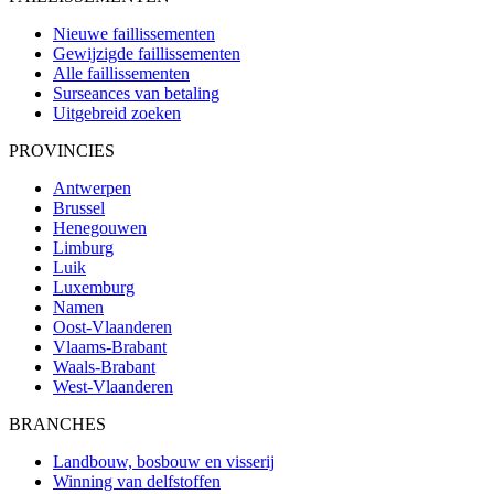
Nieuwe faillissementen
Gewijzigde faillissementen
Alle faillissementen
Surseances van betaling
Uitgebreid zoeken
PROVINCIES
Antwerpen
Brussel
Henegouwen
Limburg
Luik
Luxemburg
Namen
Oost-Vlaanderen
Vlaams-Brabant
Waals-Brabant
West-Vlaanderen
BRANCHES
Landbouw, bosbouw en visserij
Winning van delfstoffen