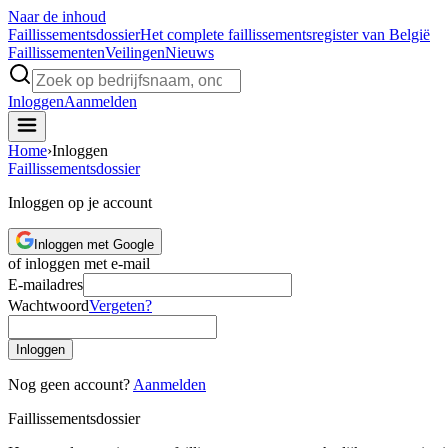
Naar de inhoud
Faillissements
dossier
Het complete faillissementsregister van België
Faillissementen
Veilingen
Nieuws
Inloggen
Aanmelden
Home
›
Inloggen
Faillissements
dossier
Inloggen op je account
Inloggen met Google
of inloggen met e-mail
E-mailadres
Wachtwoord
Vergeten?
Inloggen
Nog geen account?
Aanmelden
Faillissements
dossier