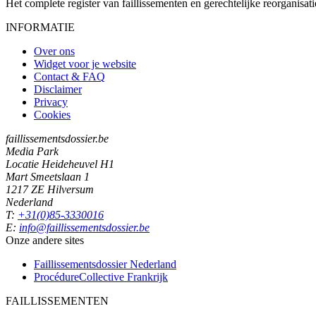
Het complete register van faillissementen en gerechtelijke reorganisati
INFORMATIE
Over ons
Widget voor je website
Contact & FAQ
Disclaimer
Privacy
Cookies
faillissementsdossier.be
Media Park
Locatie Heideheuvel H1
Mart Smeetslaan 1
1217 ZE Hilversum
Nederland
T:
+31(0)85-3330016
E:
info@faillissementsdossier.be
Onze andere sites
Faillissementsdossier
Nederland
ProcédureCollective
Frankrijk
FAILLISSEMENTEN