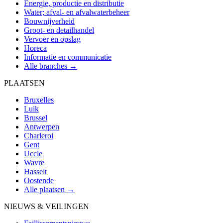
Energie, productie en distributie
Water; afval- en afvalwaterbeheer
Bouwnijverheid
Groot- en detailhandel
Vervoer en opslag
Horeca
Informatie en communicatie
Alle branches →
PLAATSEN
Bruxelles
Luik
Brussel
Antwerpen
Charleroi
Gent
Uccle
Wavre
Hasselt
Oostende
Alle plaatsen →
NIEUWS & VEILINGEN