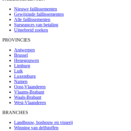
Nieuwe faillissementen
Gewijzigde faillissementen
Alle faillissementen
Surseances van betaling
Uitgebreid zoeken
PROVINCIES
Antwerpen
Brussel
Henegouwen
Limburg
Luik
Luxemburg
Namen
Oost-Vlaanderen
Vlaams-Brabant
Waals-Brabant
West-Vlaanderen
BRANCHES
Landbouw, bosbouw en visserij
Winning van delfstoffen