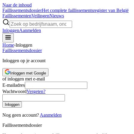
Naar de inhoud
Faillissements
dossier
Het complete faillissementsregister van België
Faillissementen
Veilingen
Nieuws
Inloggen
Aanmelden
Home
›
Inloggen
Faillissements
dossier
Inloggen op je account
Inloggen met Google
of inloggen met e-mail
E-mailadres
Wachtwoord
Vergeten?
Inloggen
Nog geen account?
Aanmelden
Faillissements
dossier