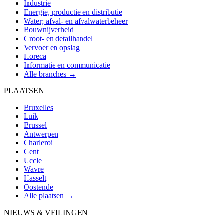
Industrie
Energie, productie en distributie
Water; afval- en afvalwaterbeheer
Bouwnijverheid
Groot- en detailhandel
Vervoer en opslag
Horeca
Informatie en communicatie
Alle branches →
PLAATSEN
Bruxelles
Luik
Brussel
Antwerpen
Charleroi
Gent
Uccle
Wavre
Hasselt
Oostende
Alle plaatsen →
NIEUWS & VEILINGEN