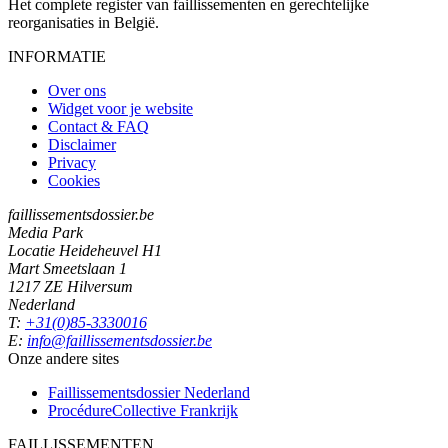
Het complete register van faillissementen en gerechtelijke
reorganisaties in België.
INFORMATIE
Over ons
Widget voor je website
Contact & FAQ
Disclaimer
Privacy
Cookies
faillissementsdossier.be
Media Park
Locatie Heideheuvel H1
Mart Smeetslaan 1
1217 ZE Hilversum
Nederland
T:
+31(0)85-3330016
E:
info@faillissementsdossier.be
Onze andere sites
Faillissementsdossier
Nederland
ProcédureCollective
Frankrijk
FAILLISSEMENTEN