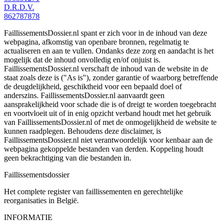
D.R.D.V.
862787878
FaillissementsDossier.nl spant er zich voor in de inhoud van deze
webpagina, afkomstig van openbare bronnen, regelmatig te
actualiseren en aan te vullen. Ondanks deze zorg en aandacht is het
mogelijk dat de inhoud onvolledig en/of onjuist is.
FaillissementsDossier.nl verschaft de inhoud van de website in de
staat zoals deze is ("As is"), zonder garantie of waarborg betreffende
de deugdelijkheid, geschiktheid voor een bepaald doel of
anderszins. FaillissementsDossier.nl aanvaardt geen
aansprakelijkheid voor schade die is of dreigt te worden toegebracht
en voortvloeit uit of in enig opzicht verband houdt met het gebruik
van FaillissementsDossier.nl of met de onmogelijkheid de website te
kunnen raadplegen. Behoudens deze disclaimer, is
FaillissementsDossier.nl niet verantwoordelijk voor kenbaar aan de
webpagina gekoppelde bestanden van derden. Koppeling houdt
geen bekrachtiging van die bestanden in.
Faillissements
dossier
Het complete register van faillissementen en gerechtelijke
reorganisaties in België.
INFORMATIE