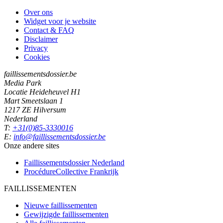
Over ons
Widget voor je website
Contact & FAQ
Disclaimer
Privacy
Cookies
faillissementsdossier.be
Media Park
Locatie Heideheuvel H1
Mart Smeetslaan 1
1217 ZE Hilversum
Nederland
T:
+31(0)85-3330016
E:
info@faillissementsdossier.be
Onze andere sites
Faillissementsdossier
Nederland
ProcédureCollective
Frankrijk
FAILLISSEMENTEN
Nieuwe faillissementen
Gewijzigde faillissementen