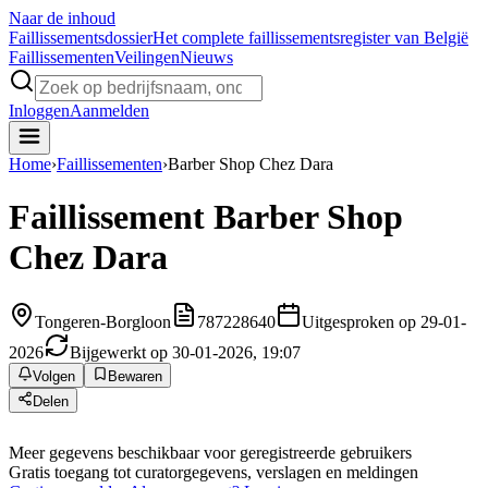
Naar de inhoud
Faillissements
dossier
Het complete faillissementsregister van België
Faillissementen
Veilingen
Nieuws
Inloggen
Aanmelden
Home
›
Faillissementen
›
Barber Shop Chez Dara
Faillissement
Barber Shop
Chez Dara
Tongeren-Borgloon
787228640
Uitgesproken op 29-01-
2026
Bijgewerkt op 30-01-2026, 19:07
Volgen
Bewaren
Delen
Meer gegevens beschikbaar voor geregistreerde gebruikers
Gratis toegang tot curatorgegevens, verslagen en meldingen