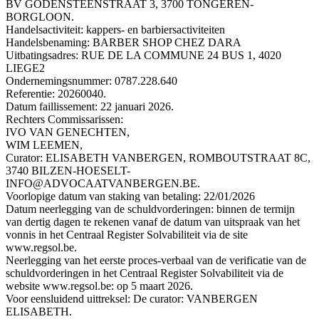
BV GODENSTEENSTRAAT 3, 3700 TONGEREN-
BORGLOON.
Handelsactiviteit: kappers- en barbiersactiviteiten
Handelsbenaming: BARBER SHOP CHEZ DARA
Uitbatingsadres: RUE DE LA COMMUNE 24 BUS 1, 4020
LIEGE2
Ondernemingsnummer: 0787.228.640
Referentie: 20260040.
Datum faillissement: 22 januari 2026.
Rechters Commissarissen:
IVO VAN GENECHTEN,
WIM LEEMEN,
Curator: ELISABETH VANBERGEN, ROMBOUTSTRAAT 8C,
3740 BILZEN-HOESELT-
INFO@ADVOCAATVANBERGEN.BE.
Voorlopige datum van staking van betaling: 22/01/2026
Datum neerlegging van de schuldvorderingen: binnen de termijn
van dertig dagen te rekenen vanaf de datum van uitspraak van het
vonnis in het Centraal Register Solvabiliteit via de site
www.regsol.be.
Neerlegging van het eerste proces-verbaal van de verificatie van de
schuldvorderingen in het Centraal Register Solvabiliteit via de
website www.regsol.be: op 5 maart 2026.
Voor eensluidend uittreksel: De curator: VANBERGEN
ELISABETH.