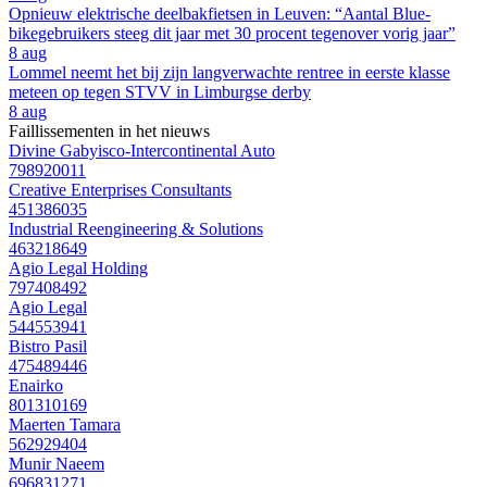
Opnieuw elektrische deelbakfietsen in Leuven: “Aantal Blue-
bikegebruikers steeg dit jaar met 30 procent tegenover vorig jaar”
8 aug
Lommel neemt het bij zijn langverwachte rentree in eerste klasse
meteen op tegen STVV in Limburgse derby
8 aug
Faillissementen in het nieuws
Divine Gabyisco-Intercontinental Auto
798920011
Creative Enterprises Consultants
451386035
Industrial Reengineering & Solutions
463218649
Agio Legal Holding
797408492
Agio Legal
544553941
Bistro Pasil
475489446
Enairko
801310169
Maerten Tamara
562929404
Munir Naeem
696831271