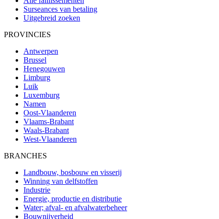
Alle faillissementen
Surseances van betaling
Uitgebreid zoeken
PROVINCIES
Antwerpen
Brussel
Henegouwen
Limburg
Luik
Luxemburg
Namen
Oost-Vlaanderen
Vlaams-Brabant
Waals-Brabant
West-Vlaanderen
BRANCHES
Landbouw, bosbouw en visserij
Winning van delfstoffen
Industrie
Energie, productie en distributie
Water; afval- en afvalwaterbeheer
Bouwnijverheid