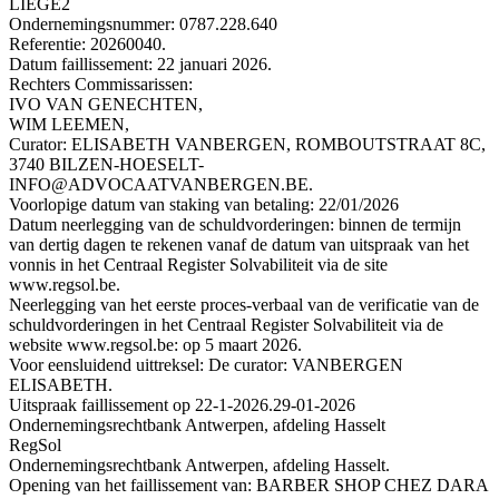
LIEGE2
Ondernemingsnummer: 0787.228.640
Referentie: 20260040.
Datum faillissement: 22 januari 2026.
Rechters Commissarissen:
IVO VAN GENECHTEN,
WIM LEEMEN,
Curator: ELISABETH VANBERGEN, ROMBOUTSTRAAT 8C,
3740 BILZEN-HOESELT-
INFO@ADVOCAATVANBERGEN.BE.
Voorlopige datum van staking van betaling: 22/01/2026
Datum neerlegging van de schuldvorderingen: binnen de termijn
van dertig dagen te rekenen vanaf de datum van uitspraak van het
vonnis in het Centraal Register Solvabiliteit via de site
www.regsol.be.
Neerlegging van het eerste proces-verbaal van de verificatie van de
schuldvorderingen in het Centraal Register Solvabiliteit via de
website www.regsol.be: op 5 maart 2026.
Voor eensluidend uittreksel: De curator: VANBERGEN
ELISABETH.
Uitspraak faillissement op 22-1-2026.
29-01-2026
Ondernemingsrechtbank Antwerpen, afdeling Hasselt
RegSol
Ondernemingsrechtbank Antwerpen, afdeling Hasselt.
Opening van het faillissement van: BARBER SHOP CHEZ DARA