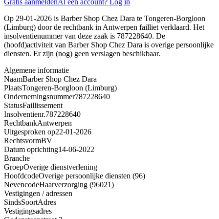
Gratis aanmelden
Al een account? Log in
Op 29-01-2026 is Barber Shop Chez Dara te Tongeren-Borgloon
(Limburg) door de rechtbank in Antwerpen failliet verklaard. Het
insolventienummer van deze zaak is 787228640. De
(hoofd)activiteit van Barber Shop Chez Dara is overige persoonlijke
diensten. Er zijn (nog) geen verslagen beschikbaar.
Algemene informatie
Naam
Barber Shop Chez Dara
Plaats
Tongeren-Borgloon (Limburg)
Ondernemingsnummer
787228640
Status
Faillissement
Insolventienr.
787228640
Rechtbank
Antwerpen
Uitgesproken op
22-01-2026
Rechtsvorm
BV
Datum oprichting
14-06-2022
Branche
Groep
Overige dienstverlening
Hoofdcode
Overige persoonlijke diensten (96)
Nevencode
Haarverzorging (96021)
Vestigingen / adressen
Sinds
Soort
Adres
Vestigingsadres